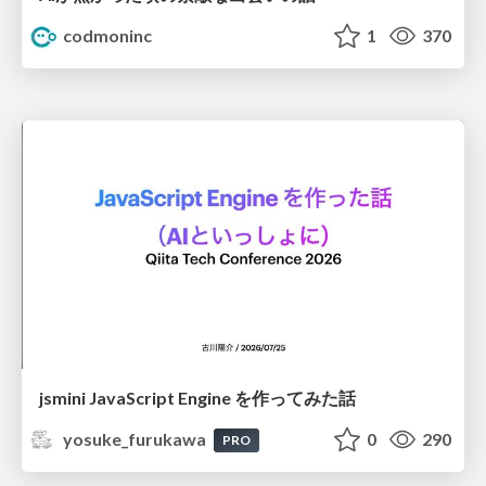
codmoninc
1
370
jsmini JavaScript Engine を作ってみた話
yosuke_furukawa
0
290
PRO