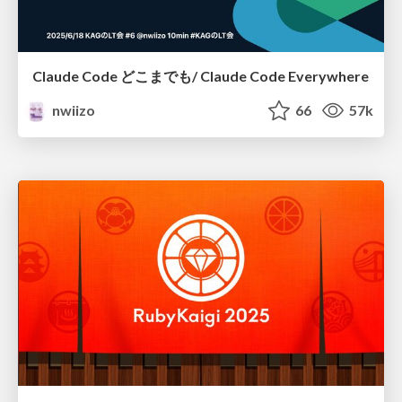
Claude Code どこまでも/ Claude Code Everywhere
nwiizo
66
57k