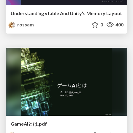
Understanding vtable And Unity’s Memory Layout
rossam
0
400
GameAIとは.pdf