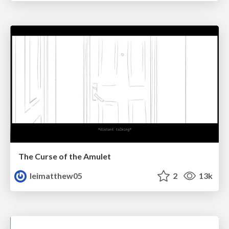
The Curse of the Amulet
leimatthew05
2
13k