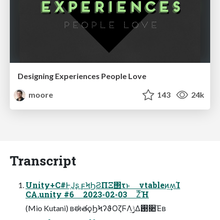
Designing Experiences People Love
moore
143
24k
Transcript
Unity+C#ͰֶͿʂ ϝϞϦϨΠΞ΢τͱ vtableͷ͢ʍΊ
CA.unity #6 2023-02-03 Ζͬ͞Ή
(Mio Kutani) ʙಈతϙϦϞʔϑΟζϜΛ࣮ݱ͢Δ࢓૊Έʙ