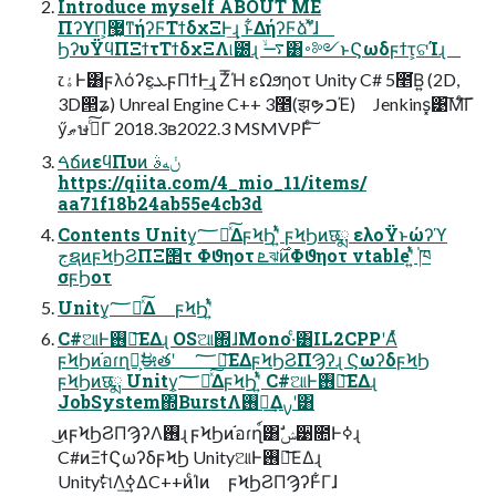
Introduce myself ABOUT ME
ΠʔϒΠ͕޷͖ͳήʔϜΤϯδχΞͰ͢ɻ ͱ͋ΔήʔϜձࣾʹͯɺ
ϦʔυΫϥΠΞϯτΤϯδχΞΛ୲౰ɻ ࠷ۙ͸࠾༻ͱϚωδϝϯτ͕ଟΊɻ
෭ۀͰ͸ϝλόʔεܥ͕ϝΠϯͰ͢ɻ Ζͬ͞Ή εΩϧηοτ Unity C# 5೥͘Β͍ (2D,
3D൒ʑ) Unreal Engine C++ 3೥(झຯࠐΈ) Jenkins͓͹͞Μͨ͠Γ
ӳޠษڧͨ͠Γ 2018.3ʙ2022.3 MSMVPͰͨ͠
ࠓճͷεϥΠυͷ ݩهࣄ
https://qiita.com/4_mio_11/items/
aa71f18b24ab55e4cb3d
Contents Unity͕؅ཧͯ͠ΔϝϞϦʹ͍ͭͯ ϝϞϦͷछྨ ελοΫͱώʔϓ
جຊͷϝϞϦϨΠΞ΢τ Φϑηοτ ܧঝ࣌ͷΦϑηοτ vtableʹ͍ͭͯ ֓ཁ
σϝϦοτ
Unity͕؅ཧͯ͠Δ ϝϞϦʹ͍ͭͯ
C#ଆͰ࢖༻͞ΕΔɻ OSଆ΍ɺMono·ͨ͸IL2CPPʹΑͬͯ
ϝϞϦͷ֬อɾղ์͕ࣗಈతʹ ؅ཧ͞ΕΔϝϞϦϨΠϠʔɻ ϚωʔδϝϞϦ
ϝϞϦͷछྨ Unity͕؅ཧͯ͠ΔϝϞϦʹ͍ͭͯ C#ଆͰ࢖༻͞ΕΔɻ
JobSystem΍BurstΛ࢖༻͢Δࡍʹ͸
͜ͷϝϞϦϨΠϠʔΛ࢖͏ɻ ϝϞϦͷ֬อɾղ์͸ࣗݾ੹೚Ͱߦ͏ɻ
C#ͷΞϯϚωʔδϝϞϦ UnityଆͰ࢖༻͞ΕΔɻ
UnityࣗମΛ࣮ߦ͢ΔC++ͷͨΊͷ ϝϞϦϨΠϠʔͰ͋Γɺ