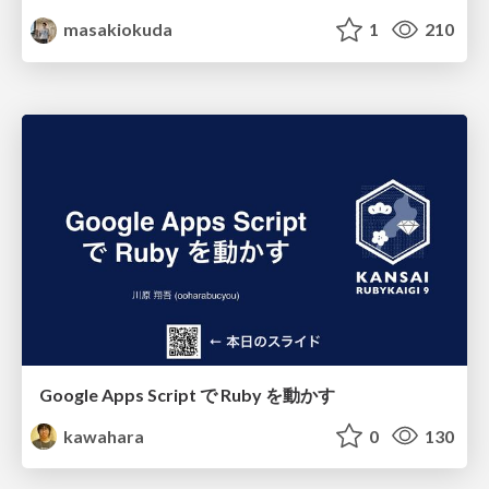
masakiokuda
1
210
Google Apps Script で Ruby を動かす
kawahara
0
130