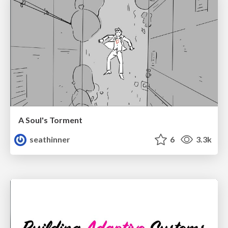
A Soul's Torment
seathinner
6
3.3k