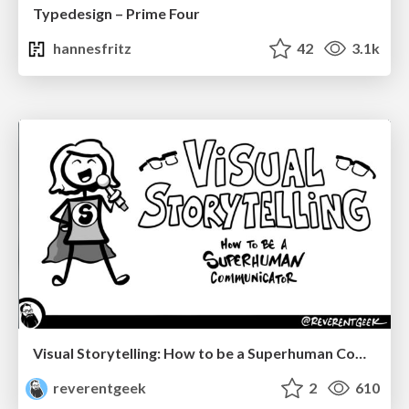
Typedesign – Prime Four
hannesfritz
42
3.1k
Visual Storytelling: How to be a Superhuman Communicator
reverentgeek
2
610