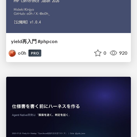
yield再入門 #phpcon
o0h
0
920
PRO