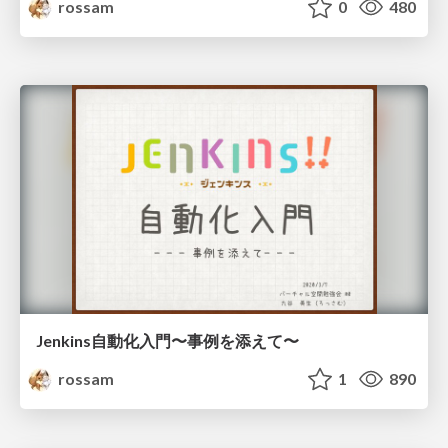
rossam
0
480
Jenkins自動化入門〜事例を添えて〜
rossam
1
890