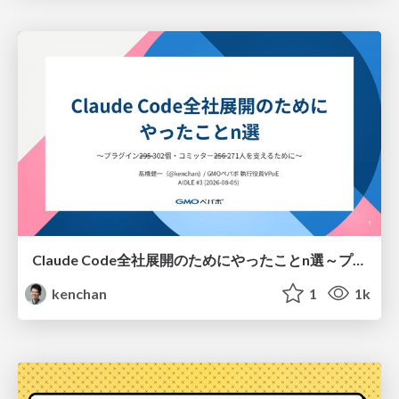
Claude Code全社展開のためにやったことn選～プラグイン302個・コミッター271人を支えるために～
kenchan
1
1k