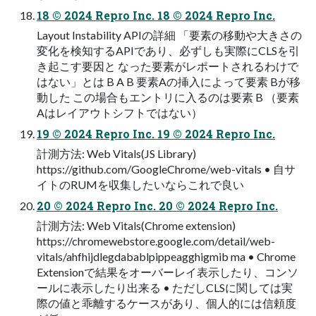
18 © 2024 Repro Inc. 18 © 2024 Repro Inc.
Layout Instability APIの詳細 「要素の移動や⼤きさの
変化を検知するAPIであり、必ずしも実際にCLSを引
き起こす要因と なった要素がレポートされるわけで
はない」とは B A B 要素Aの挿入によって要素 Bが移
動した この場合もエントリに入るのは要素 B （要素
Aはレイアウトシフトではない）
19 © 2024 Repro Inc. 19 © 2024 Repro Inc.
計測⽅法: Web Vitals(JS Library)
https://github.com/GoogleChrome/web-vitals • ⾃サ
イトのRUMを収集したいならこれで良い
20 © 2024 Repro Inc. 20 © 2024 Repro Inc.
計測⽅法: Web Vitals(Chrome extension)
https://chromewebstore.google.com/detail/web-
vitals/ahfhijdlegdabablpippeagghigmib ma • Chrome
Extensionで結果をオーバーレイ表⽰したり、コンソ
ールに表⽰したり出来る • ただしCLSに関しては実
際の値と乖離するケースがあり、個⼈的には信頼度