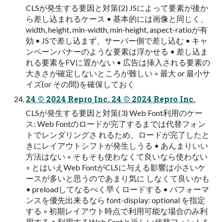
CLSが発⽣する要因と対策(2) JSによって要素が後か
ら差し込まれるケース • 基本的には画像と同じく、
width, height, min-width, min-height, aspect-ratioが有
効 • JSで差し込まず、サーバー側で差し込む • キャ
ンペーンバナーのような要素は浮かせる • 差し込ま
れる要素をFVに置かない • 広告は挿⼊される要素の
⼤きさが確定しないところが難しい ◦ 最⼤ or 最⼩サ
イズ(or その間)を確保しておく
24 © 2024 Repro Inc. 24 © 2024 Repro Inc.
CLSが発⽣する要因と対策(3) Web Font利⽤のケー
ス: Web Fontのロードが完了するまでは代替フォン
トでレンダリングさ れるため、ロードが完了したと
きにレイアウトシフトが発⽣しうる • あんまりいい
⽅法はない ◦ そもそも使わなくて良いなら使わない
◦ とはいえWeb FontがCLSに与える影響は⼩さいケ
ースが多いと思うのであまり気に しなくて良いかも
• preloadしてなるべく早くロードする • パフォーマ
ンスを優先出来るなら font-display: optional を指定
する ◦ 初期レイアウト時点で利⽤可能な場合のみ利
⽤する • 利⽤するWeb Fontと近しい代替フォントを