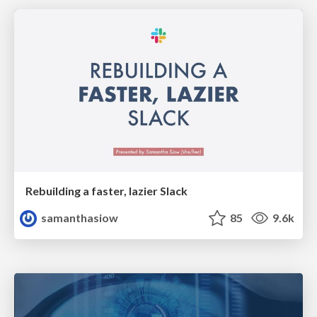
Rebuilding a faster, lazier Slack
samanthasiow
85
9.6k