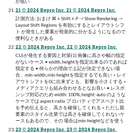
が低い
21 © 2024 Repro Inc. 21 © 2024 Repro Inc.
計測⽅法: おまけ ⌘ + Shift + P -> Show Rendering ->
Layout Shift Regions を有効にするとレイアウトシフ
ト が発⽣した要素が視覚的に分かるようになるので
便利なときがある
22 © 2024 Repro Inc. 22 © 2024 Repro Inc.
CLSが発⽣する要因と対策(1) 画像に⾼さや幅の指定
がないケース • width, heightを指定出来るのであれば
指定する • 何らかの理由で上記が決定できない場
合、min-width, min-heightを指定するでも良い ◦ レイ
アウトシフトを0に出来ずとも、影響を⼩さくする ◦
メディアクエリも組み合わせるとなお良い • レスポ
ンシブ対応のため width: 100%, height: auto のような
ケースでは aspect-ratio プ ロパティでアスペクト⽐
を予め伝えると、⾼さを確保してくれる ◦ ただし親
要素のスタイル次第では⾼さを確保してくれないケ
ースもあるので、その 場合はmin-heightなどを使う
23 © 2024 Repro Inc. 23 © 2024 Repro Inc.