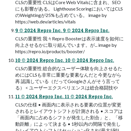
CLSの重要性 CLSはCore Web Vitalsに含まれ、SEO
にも影響がある。 Lighthouse ScoringにおいてはCLS
のWeightingが25%も占めている。 image by
https://web.dev/articles/vitals
9 © 2024 Repro Inc. 9 © 2024 Repro Inc.
CLSの重要性 我々Repro Boosterは表⽰速度を如何に
向上させるかに取り組んでいます。が... image by
https://repro.io/products/booster/
10 © 2024 Repro Inc. 10 © 2024 Repro Inc.
CLSの重要性 総合的なユーザー体験を向上させるた
めにはCLSも⾮常に重要な要素なんだと今更ながら
再 認識している（だってGoogleさんがそう⾔って
る） < ユーザーエクスペリエンスは総合格闘技や
11 © 2024 Repro Inc. 11 © 2024 Repro Inc.
CLSの仕様 • 画⾯内に表⽰される要素の位置が変更
されるとレイアウトシフトが計測される • スコアは
「画⾯内に占めるシフトが発⽣した割合」と、「移
動距離」によって決まる • 1秒以内の間隔で発⽣し
たレイアウトシフトはセッション化され(最⼤5秒)、