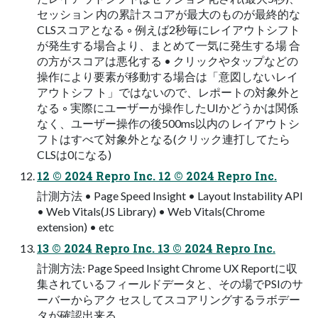
セッション 内の累計スコアが最⼤のものが最終的な
CLSスコアとなる ◦ 例えば2秒毎にレイアウトシフト
が発⽣する場合より、まとめて⼀気に発⽣する場 合
の⽅がスコアは悪化する • クリックやタップなどの
操作により要素が移動する場合は「意図しないレイ
アウトシフ ト」ではないので、レポートの対象外と
なる ◦ 実際にユーザーが操作したUIかどうかは関係
なく、ユーザー操作の後500ms以内の レイアウトシ
フトはすべて対象外となる(クリック連打してたら
CLSは0になる)
12 © 2024 Repro Inc. 12 © 2024 Repro Inc.
計測⽅法 • Page Speed Insight • Layout Instability API
• Web Vitals(JS Library) • Web Vitals(Chrome
extension) • etc
13 © 2024 Repro Inc. 13 © 2024 Repro Inc.
計測⽅法: Page Speed Insight Chrome UX Reportに収
集されているフィールドデータと、その場でPSIのサ
ーバーからアク セスしてスコアリングするラボデー
タが確認出来る。