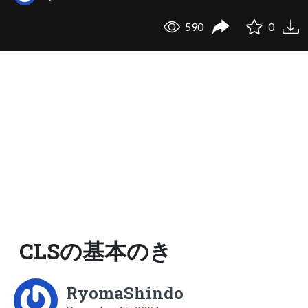
590
0
CLSの基本のき
RyomaShindo