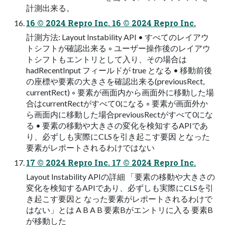
計測出来る。
16 © 2024 Repro Inc. 16 © 2024 Repro Inc.
計測⽅法: Layout Instability API • すべてのレイアウ
トシフトが確認出来る ◦ ユーザー操作後のレイアウ
トシフトもエントリとして⼊り、その場合は
hadRecentInput フィールドが true となる • 移動前後
の座標や要素の⼤きさを確認出来る(previousRect,
currentRect) ◦ 要素が画⾯内から画⾯外に移動した場
合はcurrentRectがすべて0になる ◦ 要素が画⾯外か
ら画⾯内に移動した場合previousRectがすべて0にな
る • 要素の移動や⼤きさの変化を検知するAPIであ
り、必ずしも実際にCLSを引き起こす要因 となった
要素がレポートされるわけではない
17 © 2024 Repro Inc. 17 © 2024 Repro Inc.
Layout Instability APIの詳細 「要素の移動や⼤きさの
変化を検知するAPIであり、必ずしも実際にCLSを引
き起こす要因と なった要素がレポートされるわけで
はない」とは A B A B 要素Bがエントリに入る 要素B
が移動した