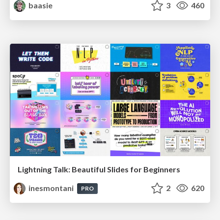
baasie
3
460
Lightning Talk: Beautiful Slides for Beginners
inesmontani
2
620
PRO