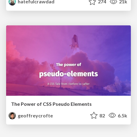
hatefulcrawdad
274
21k
The Power of CSS Pseudo Elements
geoffreycrofte
82
6.5k