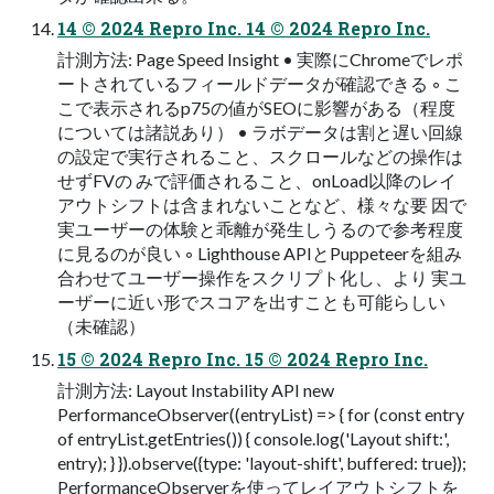
14 © 2024 Repro Inc. 14 © 2024 Repro Inc.
計測⽅法: Page Speed Insight • 実際にChromeでレポ
ートされているフィールドデータが確認できる ◦ こ
こで表⽰されるp75の値がSEOに影響がある（程度
については諸説あり） • ラボデータは割と遅い回線
の設定で実⾏されること、スクロールなどの操作は
せずFVの みで評価されること、onLoad以降のレイ
アウトシフトは含まれないことなど、様々な要 因で
実ユーザーの体験と乖離が発⽣しうるので参考程度
に⾒るのが良い ◦ Lighthouse APIとPuppeteerを組み
合わせてユーザー操作をスクリプト化し、より 実ユ
ーザーに近い形でスコアを出すことも可能らしい
（未確認）
15 © 2024 Repro Inc. 15 © 2024 Repro Inc.
計測⽅法: Layout Instability API new
PerformanceObserver((entryList) => { for (const entry
of entryList.getEntries()) { console.log('Layout shift:',
entry); } }).observe({type: 'layout-shift', buffered: true});
PerformanceObserverを使ってレイアウトシフトを