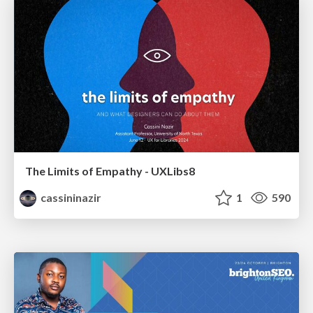
The Limits of Empathy - UXLibs8
cassininazir
1
590