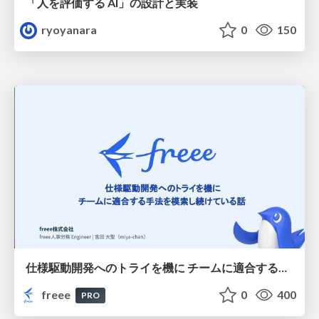
「人を評価する AI」の 設計と実装
ryoyanara
0
150
仕様駆動開発へのトライを機に チームに適合する手法を模索し続けている話
freee
0
400
PRO