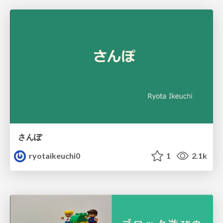
さんぽ
ryotaikeuchi0
1
2.1k