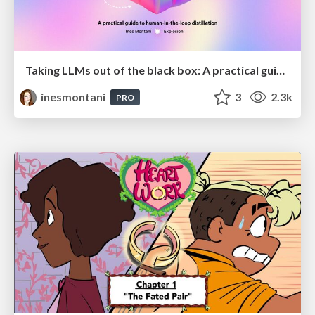
Taking LLMs out of the black box: A practical guide to human-in-the-loop distillation
inesmontani
3
2.3k
PRO