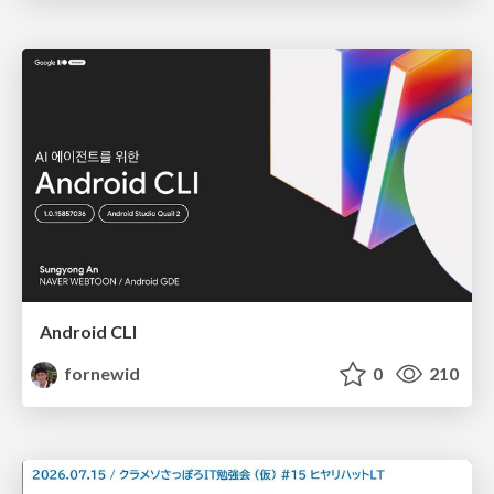
Android CLI
fornewid
0
210