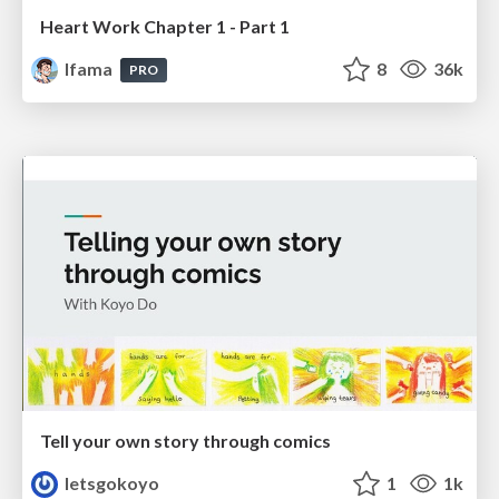
Heart Work Chapter 1 - Part 1
lfama
8
36k
PRO
Tell your own story through comics
letsgokoyo
1
1k