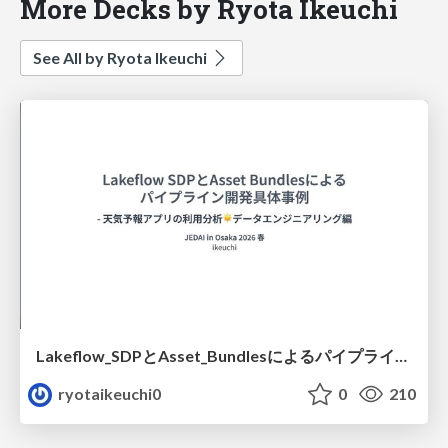
More Decks by Ryota Ikeuchi
See All by Ryota Ikeuchi
Lakeflow_SDPとAsset_Bundlesによるパイプライン開発具体事例_-_Slidev.pdf
ryotaikeuchi0
0
210