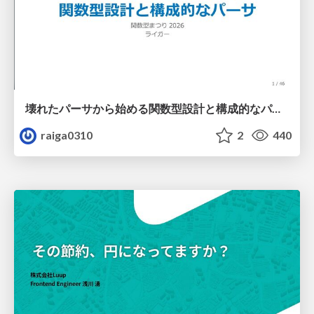
壊れたパーサから始める関数型設計と構成的なパーサ #fp_matsuri
raiga0310
2
440