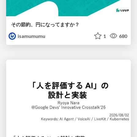
その節約、円になってますか？
isamumumu
1
680