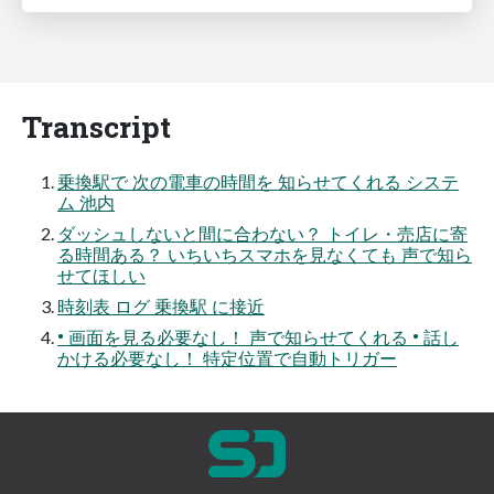
Transcript
乗換駅で 次の電車の時間を 知らせてくれる システ
ム 池内
ダッシュしないと間に合わない？ トイレ・売店に寄
る時間ある？ いちいちスマホを見なくても 声で知ら
せてほしい
時刻表 ログ 乗換駅 に接近
• 画面を見る必要なし！ 声で知らせてくれる • 話し
かける必要なし！ 特定位置で自動トリガー