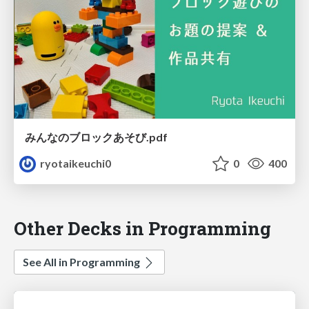
みんなのブロックあそび.pdf
ryotaikeuchi0
0
400
Other Decks in Programming
See All in Programming