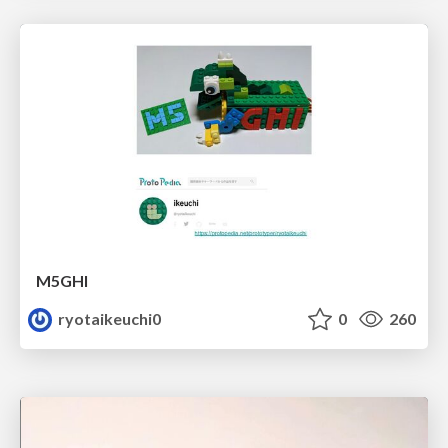
M5GHI
ryotaikeuchi0
0
260