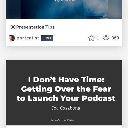
30 Presentation Tips
portentint
1
360
PRO