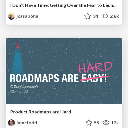
I Don’t Have Time: Getting Over the Fear to Launch Your Podcast
jcasabona
34
2.8k
Product Roadmaps are Hard
iamctodd
55
12k