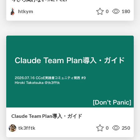
htkym
0
180
Claude Team Plan導入・ガイド
tk3fftk
0
250