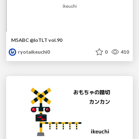
M5ABC @IoTLT vol.90
ryotaikeuchi0
0
410