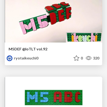
M5DEF @IoTLT vol.92
ryotaikeuchi0
0
320