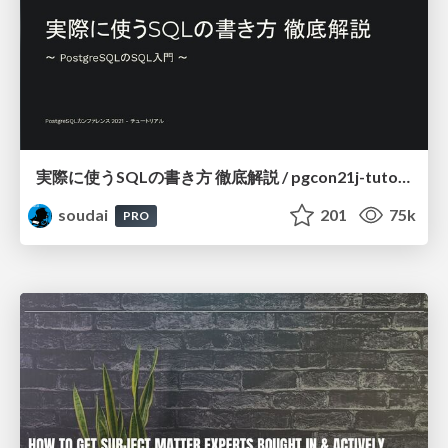
実際に使うSQLの書き方 徹底解説 / pgcon21j-tutorial
soudai
201
75k
PRO