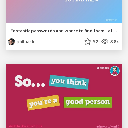
Fantastic passwords and where to find them - at NoRuKo
philnash
52
3.8k