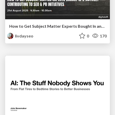
How to Get Subject Matter Experts Bought In and Actively Contributing to SEO & PR Initiatives.
livdayseo
0
170