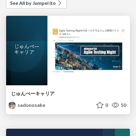
See All by Jumpei Ito
じゅんぺーキャリア
sadonosake
0
50