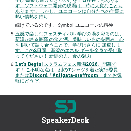
す。ソフトウェア開発の現場は、時に⼤変なことも
ありま す。しかし、ユニコーンは⾃分たちの仕事に
熱い情熱を持ち
続けているのです。 Symbol: ユニコーンの精神
五感で楽しむフェスティバル 学びの場を彩るのは、
新潟が誇る最⾼ の⾷と酒。美味しいものを囲み、⼼
を 開いて語り合うことで、学びはさらに 加速しま
す。この2⽇間、新潟のエネル ギーを全⾝で受け取
ってください！ 新潟の力、食の魅力
Let's Begin! スクラムフェス新潟2026、開幕で
す！ ご不明な点は、紺のTシャツを着た実⾏委員、
またはDiscord「#niigata-staﬀroom」までお気
軽にどうぞ。
SpeakerDeck