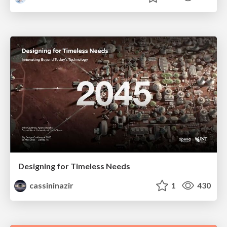
Designing for Timeless Needs
cassininazir
1
430