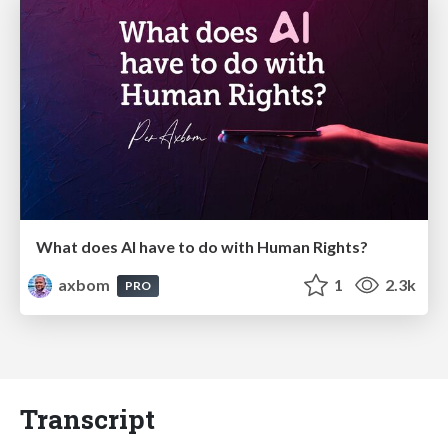
What does AI have to do with Human Rights?
axbom
1
2.3k
PRO
Transcript