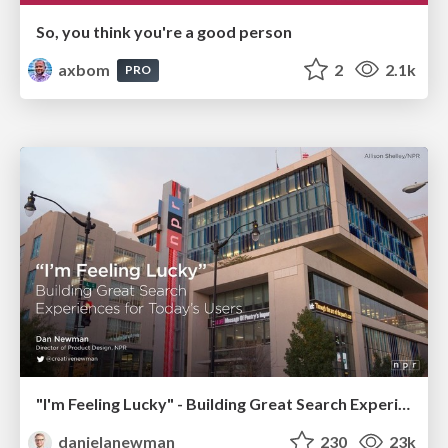
So, you think you're a good person
axbom
2
2.1k
PRO
"I'm Feeling Lucky" - Building Great Search Experiences for Today's Users (#IAC19)
danielanewman
230
23k