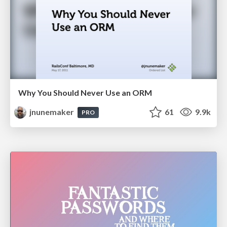
Why You Should Never Use an ORM
jnunemaker
61
9.9k
PRO