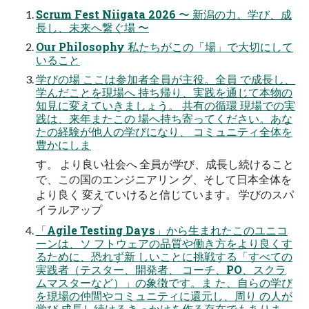
Scrum Fest Niigata 2026 〜 新潟の⼒。学び、成
⻑し、未来へ繋ぐ場 〜
Our Philosophy 私たちがこの「場」で⼤切にして
いること
学びの場 ここは参加者全員が主役。全員 で成⻑し、
学んだことを現場へ 持ち帰り、実践を通じて本物の
知⾒に変えていきましょう。 共有の循環 現場での実
践は、来年またこの 場へ持ち寄ってください。あな
たの経験が他⼈の学びになり、 コミュニティ全体を
豊かにしま
す。 より良い社会へ 全員が学び、成⻑し続けること
で、この国のエンジニアリン グ、そして⽇本全体を
より良く 変えていけると信じています。 学びのスパ
イラルアップ
「Agile Testing Days」から⽣まれたこのユニコ
ーンは、ソ フトウェアの品質や働き⽅をより良くす
るために、恐れず新 しいことに挑戦する「すべての
実践者（テスター、開発者、 コーチ、PO、スクラ
ムマスターなど）」の象徴です。ま た、⾃らの学び
を現場の仲間やコミュニティに還元し、周り の⼈が
学び‧成⻑し続けるきっかけを作る存在でもありま