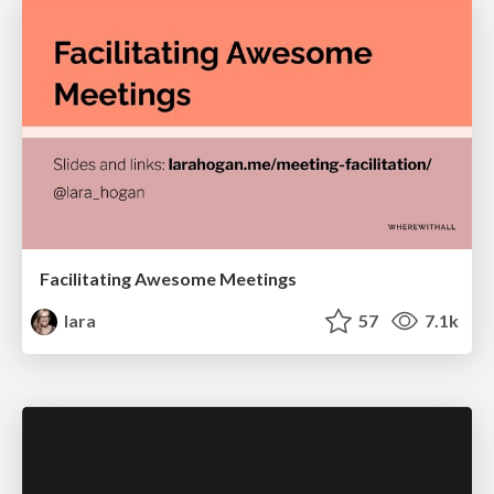
Facilitating Awesome Meetings
lara
57
7.1k