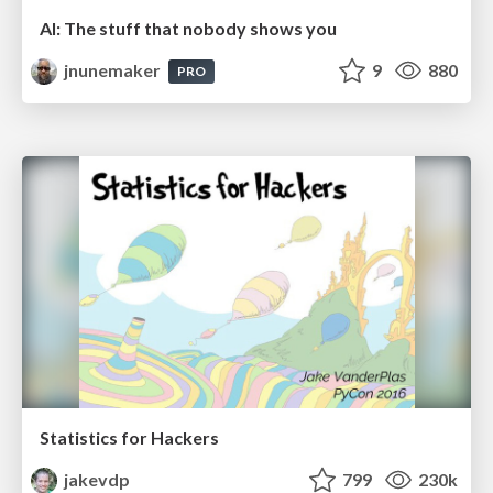
AI: The stuff that nobody shows you
jnunemaker
9
880
PRO
Statistics for Hackers
jakevdp
799
230k