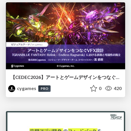
【CEDEC2026】アートとゲームデザインをつなぐVFX設計『GRANBLUE FANTASY: Relink - Endless Ragnarok』における表現と可読性の両立
cygames
0
420
PRO