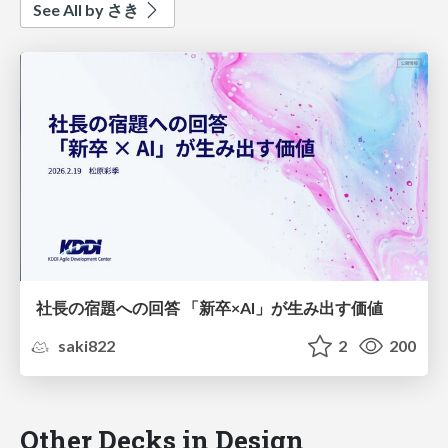
See All by さき
社長の宿題への回答 「新卒×AI」が生み出す価値
saki822
2
200
Other Decks in Design