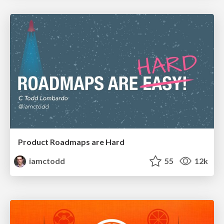
Product Roadmaps are Hard
iamctodd
55
12k