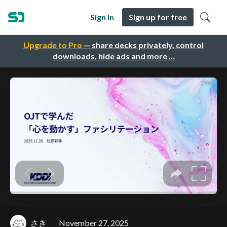
Sign in
Sign up for free
Upgrade to Pro
— share decks privately, control
downloads, hide ads and more …
さき
November 27, 2025