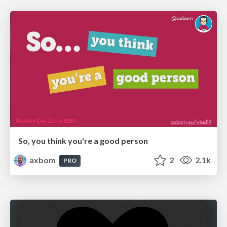
So, you think you're a good person
axbom
2
2.1k
PRO