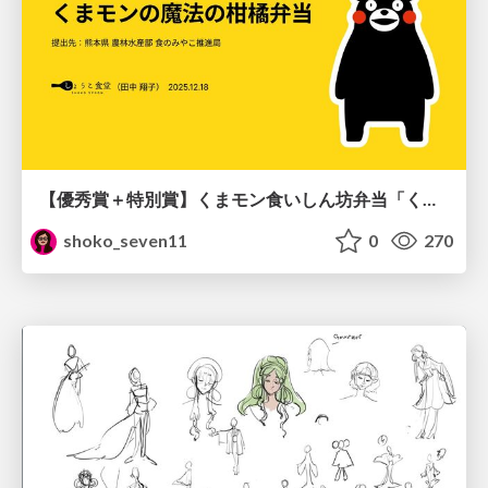
【優秀賞＋特別賞】くまモン食いしん坊弁当「くまモンの魔法の柑橘弁当」最終審査資料
shoko_seven11
0
270