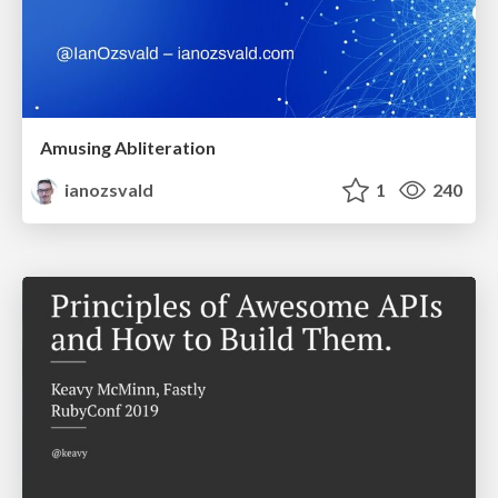
Amusing Abliteration
ianozsvald
1
240