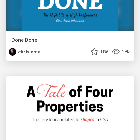
Done Done
chrislema
186
16k