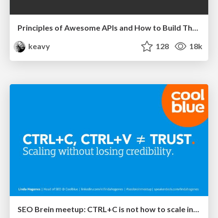
Principles of Awesome APIs and How to Build Them.
keavy
128
18k
SEO Brein meetup: CTRL+C is not how to scale international SEO