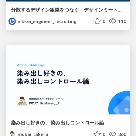
分散するデザイン組織をつなぐ デザインミートアップの取り組み/nikkei-tech-talk49
nikkei_engineer_recruiting
0
110
染み出し好きの、 染み出しコントロール論
mukai_takeru
0
360