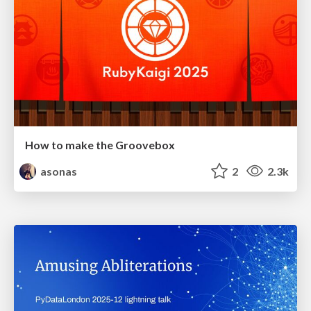
How to make the Groovebox
asonas
2
2.3k