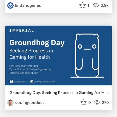
lindahogenes
1
2.8k
Groundhog Day: Seeking Process in Gaming for Health
codingconduct
0
270