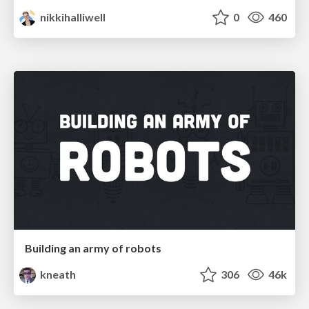
nikkihalliwell
0
460
Building an army of robots
kneath
306
46k