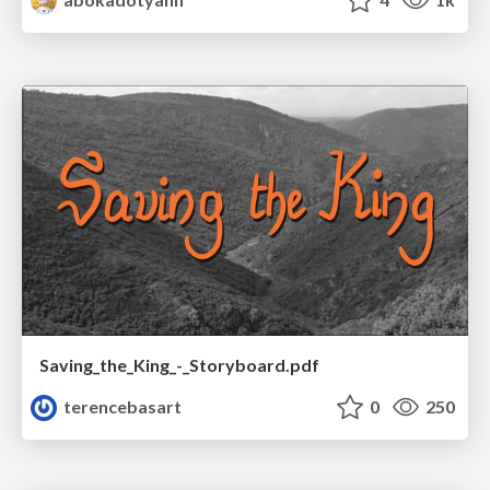
Saving_the_King_-_Storyboard.pdf
terencebasart
0
250