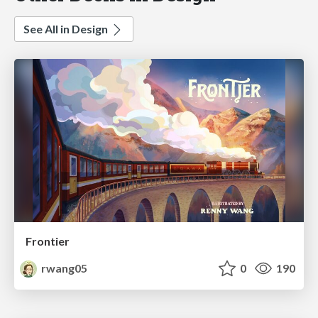
See All in Design
Frontier
rwang05
0
190