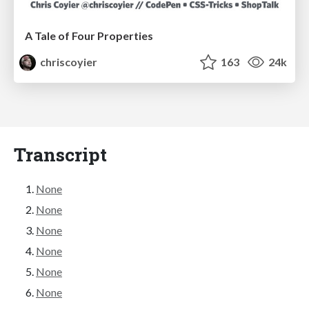
A Tale of Four Properties
chriscoyier
163
24k
Transcript
None
None
None
None
None
None