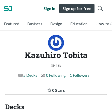
Sign in
Sign up for free
Featured
Business
Design
Education
How-to &
Kazuhiro Tobita
0b1tk
5 Decks
0 Following
1 Followers
0 Stars
Decks