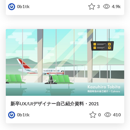
0b1tk
3
4.9k
新卒UX/UIデザイナー自己紹介資料・2021
0b1tk
0
410