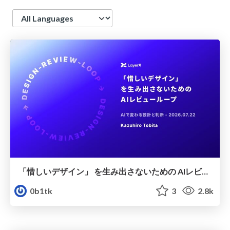
Language
「惜しいデザイン」 を生み出さないための AIレビューループ
0b1tk
3
2.8k