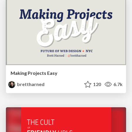
Making Projects Easy
brettharned
120
6.7k