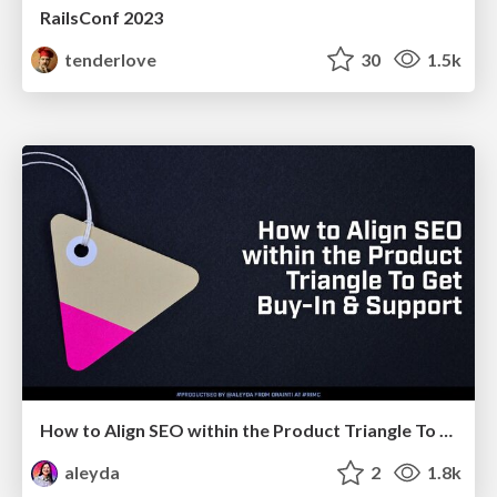
RailsConf 2023
tenderlove
30
1.5k
How to Align SEO within the Product Triangle To Get Buy-In & Support - #RIMC
aleyda
2
1.8k