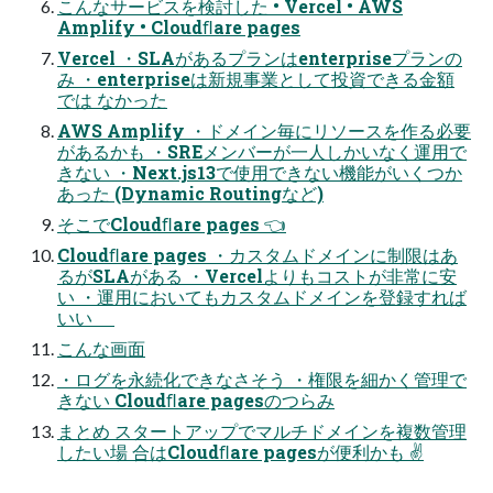
こんなサービスを検討した • Vercel • AWS
Amplify • Cloudﬂare pages
Vercel ・SLAがあるプランはenterpriseプランの
み ・enterpriseは新規事業として投資できる金額
では なかった
AWS Amplify ・ドメイン毎にリソースを作る必要
があるかも ・SREメンバーが一人しかいなく運用で
きない ・Next.js13で使用できない機能がいくつか
あった (Dynamic Routingなど)
そこでCloudﬂare pages 👈
Cloudﬂare pages ・カスタムドメインに制限はあ
るがSLAがある ・Vercelよりもコストが非常に安
い ・運用においてもカスタムドメインを登録すれば
いい
こんな画面
・ログを永続化できなさそう ・権限を細かく管理で
きない Cloudﬂare pagesのつらみ
まとめ スタートアップでマルチドメインを複数管理
したい場 合はCloudﬂare pagesが便利かも ✌