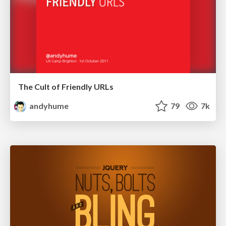
The Cult of Friendly URLs
andyhume
79
7k