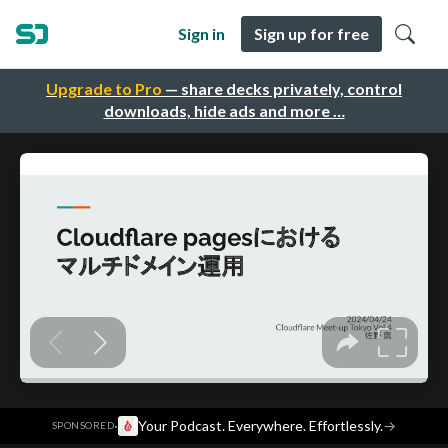
Sign in
Sign up for free
Upgrade to Pro
— share decks privately, control
downloads, hide ads and more …
·
Your Podcast. Everywhere. Effortlessly.
→
SPONSORED