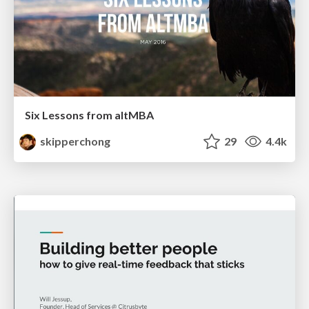
Six Lessons from altMBA
skipperchong
29
4.4k