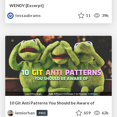
WENDY [Excerpt]
tessaabrams
11
39k
10 Git Anti Patterns You Should be Aware of
lemiorhan
659
62k
PRO