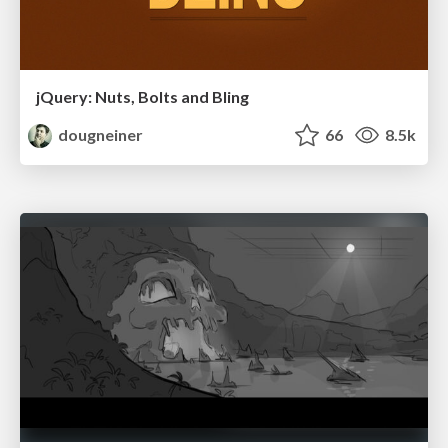
jQuery: Nuts, Bolts and Bling
dougneiner
66
8.5k