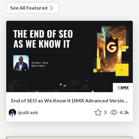
See All Featured
End of SEO as We Know It (SMX Advanced Version)
ipullrank
3
4.3k