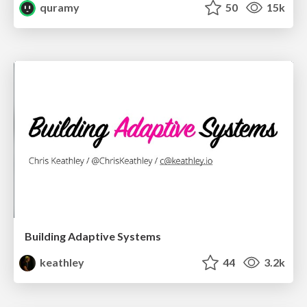
quramy
50
15k
Building Adaptive Systems
keathley
44
3.2k