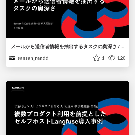
メールから送信者情報を抽出するタスクの奥深さ / kyoto_ai_meetup_1
sansan_randd
1
120