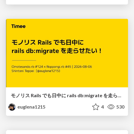
モノリス Rails でも日中に rails db:migrate を走らせたい！ / Daytime rails db:migrate on Monolithic Rails!
euglena1215
4
530