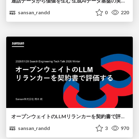
通話データから価値を生む 生成AIデータ基盤の実践 / CO-LAB_Tech_Night
sansan_randd
0
220
オープンウェイトのLLMリランカーを契約書で評価する / searchtechjp
sansan_randd
3
970