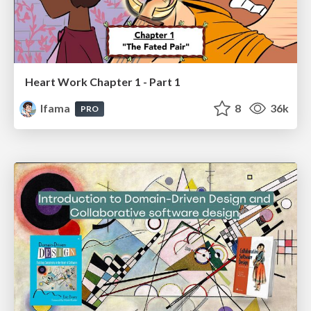
Heart Work Chapter 1 - Part 1
lfama
8
36k
PRO