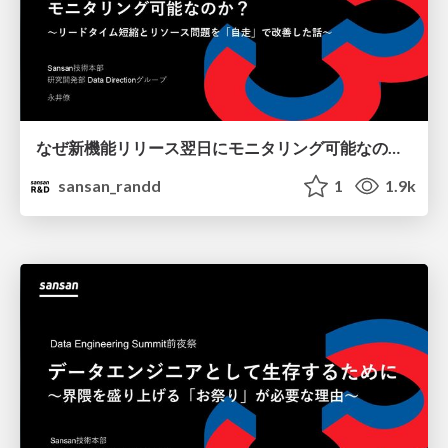
なぜ新機能リリース翌日に モニタリング可能なのか？ 〜リードタイム短縮とリソース問題を「自走」で改善した話〜 / data_summit_findy_Session_2
sansan_randd
1
1.9k