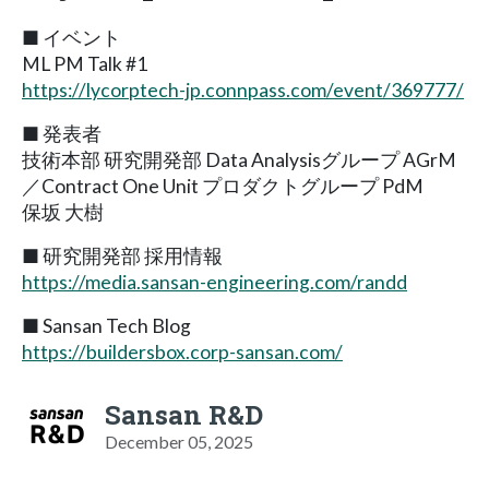
■ イベント
ML PM Talk #1
https://lycorptech-jp.connpass.com/event/369777/
■ 発表者
技術本部 研究開発部 Data Analysisグループ AGrM
／Contract One Unit プロダクトグループ PdM
保坂 大樹
■ 研究開発部 採用情報
https://media.sansan-engineering.com/randd
■ Sansan Tech Blog
https://buildersbox.corp-sansan.com/
Sansan R&D
December 05, 2025