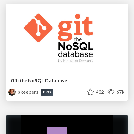
Git: the NoSQL Database
bkeepers
432
67k
PRO