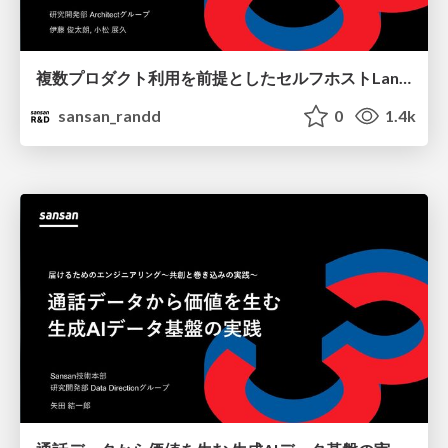
複数プロダクト利用を前提としたセルフホストLangfuse導入事例 / shibuya_AI_4
sansan_randd
0
1.4k