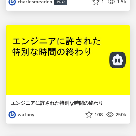
charlesmeaden
1
1.5k
PRO
エンジニアに許された特別な時間の終わり
watany
108
250k