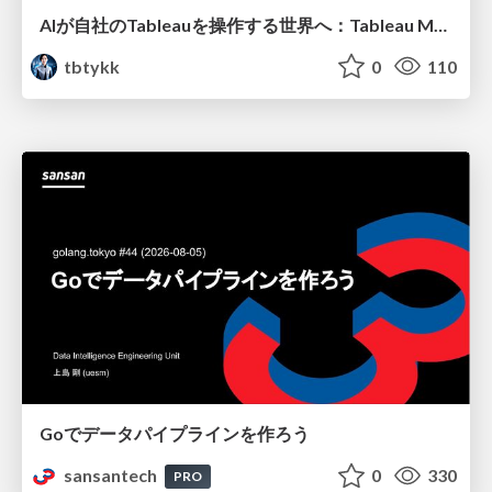
AIが自社のTableauを操作する世界へ：Tableau MCP超入門
tbtykk
0
110
Goでデータパイプラインを作ろう
sansantech
0
330
PRO