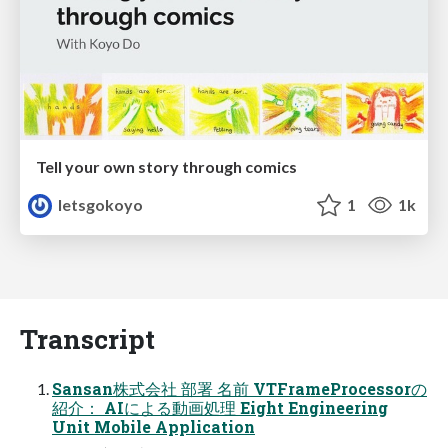
Tell your own story through comics
letsgokoyo
1
1k
Transcript
Sansan株式会社 部署 名前 VTFrameProcessorの
紹介： AIによる動画処理 Eight Engineering
Unit Mobile Application