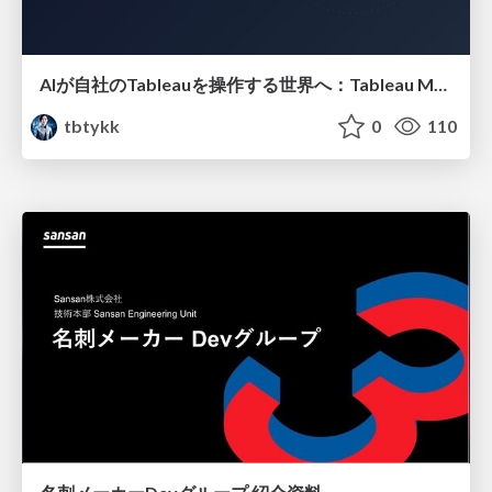
AIが自社のTableauを操作する世界へ：Tableau MCP超入門
tbtykk
0
110