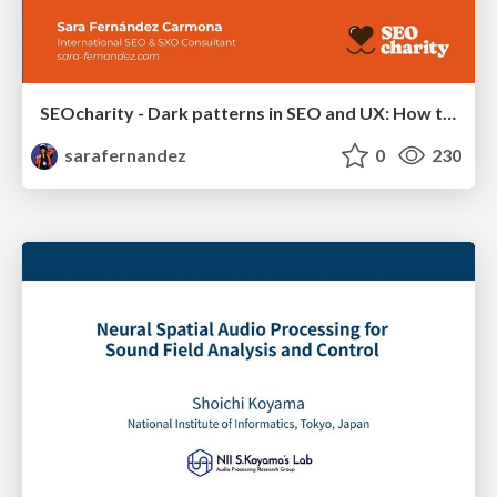
SEOcharity - Dark patterns in SEO and UX: How to avoid them and build a more ethical web
sarafernandez
0
230