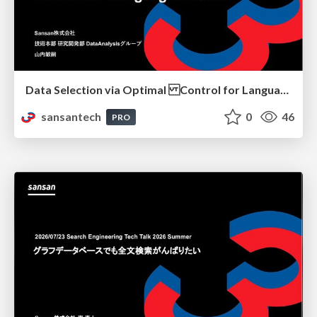
Data Selection via Optimal Control for Language Models
sansantech
0
46
PRO