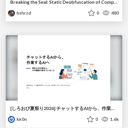
Breaking the Seal: Static Deobfuscation of Compiled V8 JavaScript Bytecode Malware
hshrzd
0
480
[しろおび夏祭り2026] チャットするAIから、作業するAIへ - 使われ方の変化と、その裏側で起きていること
kk0n
0
1.6k