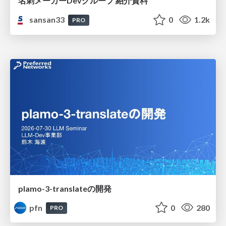
名刺メーカーDevグループ 紹介資料
sansan33
0
1.2k
PRO
plamo-3-translateの開発
pfn
0
280
PRO