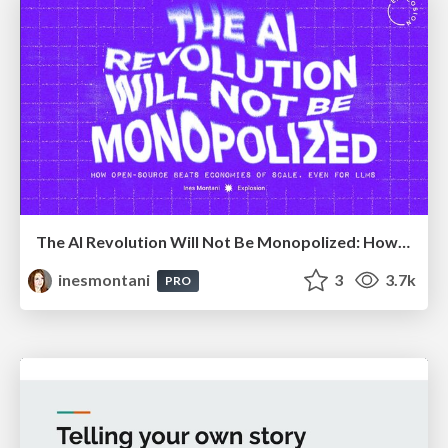
The AI Revolution Will Not Be Monopolized: How open-source beats economies of scale, even for LLMs
inesmontani
3
3.7k
PRO