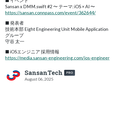
■ イベント
Sansan x DMM.swift #2 〜 テーマ: iOS × AI 〜
https://sansan.connpass.com/event/362644/
■ 発表者
技術本部 Eight Engineering Unit Mobile Application
グループ
守谷 太一
■ iOSエンジニア 採用情報
https://media.sansan-engineering.com/ios-engineer
SansanTech
PRO
August 06, 2025