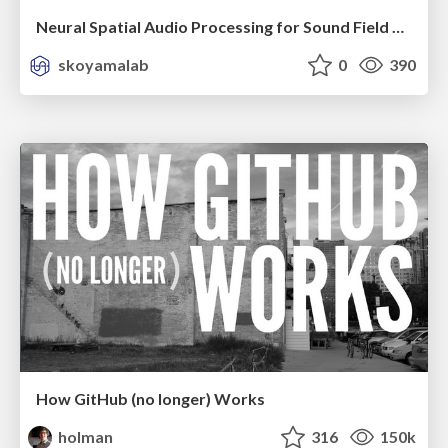
Neural Spatial Audio Processing for Sound Field Analysis and Control
skoyamalab
0
390
How GitHub (no longer) Works
holman
316
150k