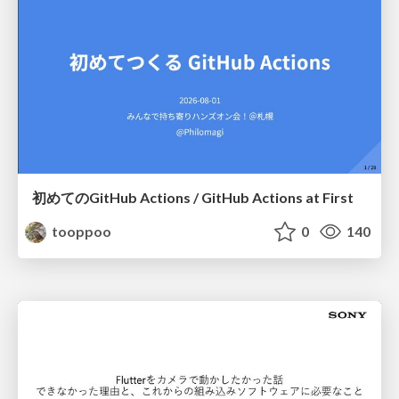
初めてのGitHub Actions / GitHub Actions at First
tooppoo
0
140