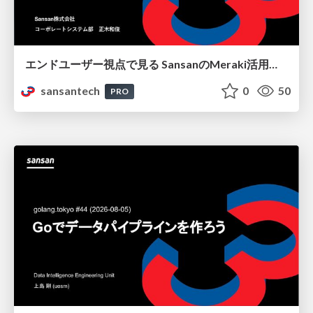
エンドユーザー視点で見る SansanのMeraki活用と内製自動化
sansantech
0
50
PRO