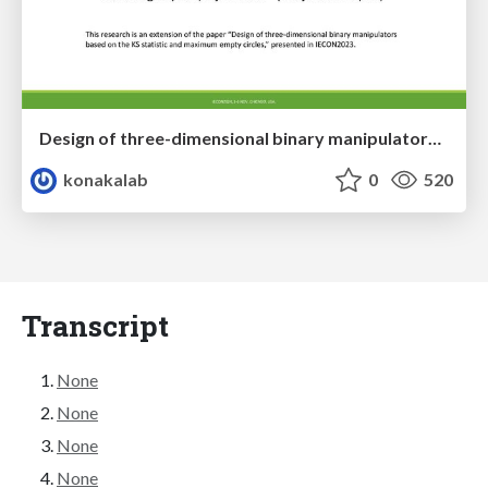
Design of three-dimensional binary manipulators for pick-and-place task avoiding obstacles (IECON2024)
konakalab
0
520
Transcript
None
None
None
None