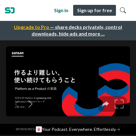
Sign in
Sign up for free
Upgrade to Pro
— share decks privately, control
downloads, hide ads and more …
·
Your Podcast. Everywhere. Effortlessly.
→
SPONSORED