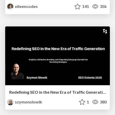
eileencodes
141
35k
Redefining SEO in the New Era of Traffic Generation
szymonslowik
1
380