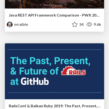
Java REST API Framework Comparison - PWX 2021
mraible
34
9.6k
RailsConf & Balkan Ruby 2019: The Past, Present, and Future of Rails at GitHub