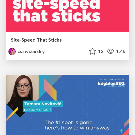
Site-Speed That Sticks
csswizardry
13
1.4k