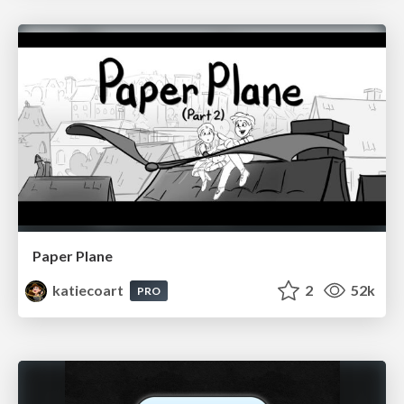
Paper Plane
katiecoart
2
52k
PRO