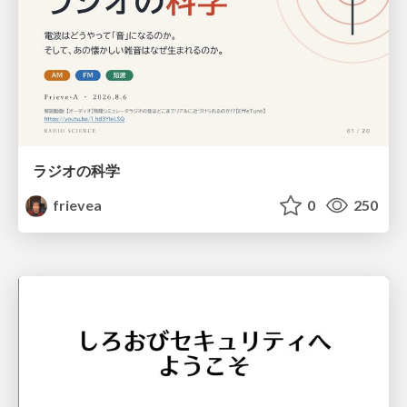
ラジオの科学
frievea
0
250