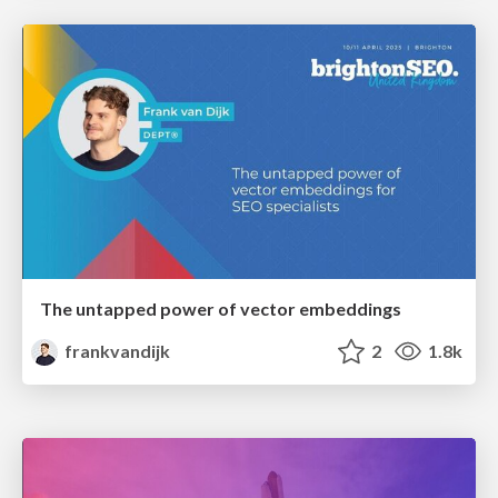
The untapped power of vector embeddings
frankvandijk
2
1.8k