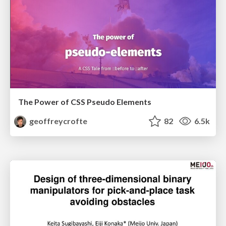
The Power of CSS Pseudo Elements
geoffreycrofte
82
6.5k