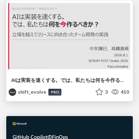
AIは実装を速くする。では、私たちは何を今作るべきか？－立場を越えてリリースに向き合ったチーム開発の実践 / 20260801 Hiromi Nakaya and Naoki Takahashi
shift_evolve
3
410
PRO