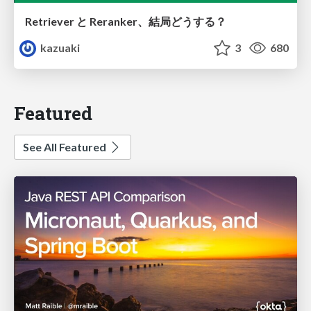
Retriever と Reranker、結局どうする？
kazuaki
3
680
Featured
See All Featured