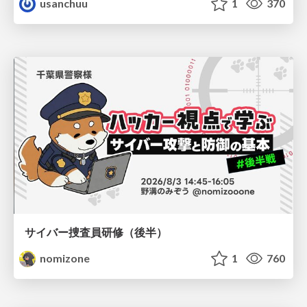
usanchuu
1
370
サイバー捜査員研修（後半）
nomizone
1
760