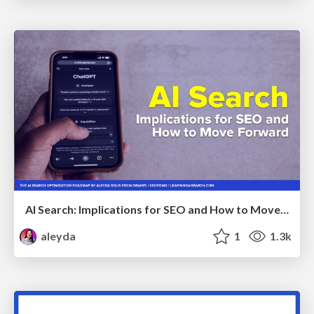
AI Search: Implications for SEO and How to Move Forward - #ShenzhenSEOConference
aleyda
1
1.3k