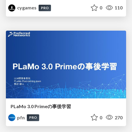
cygames
0
110
PRO
PLaMo 3.0 Primeの事後学習
pfn
0
270
PRO