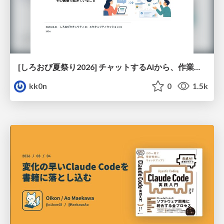
[しろおび夏祭り2026] チャットするAIから、作業するAIへ - 使われ方の変化と、その裏側で起きていること
kk0n
0
1.5k