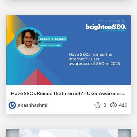
Have SEOs Ruined the Internet? - User Awareness of SEO in 2025
akashhashmi
0
410