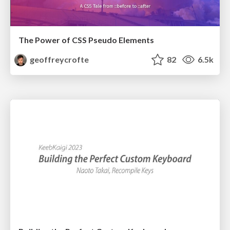
The Power of CSS Pseudo Elements
geoffreycrofte
82
6.5k