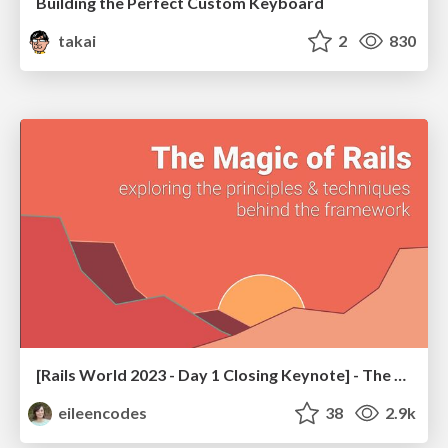
Building the Perfect Custom Keyboard
takai
2
830
[Rails World 2023 - Day 1 Closing Keynote] - The Magic of Rails
eileencodes
38
2.9k