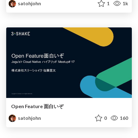
satohjohn
1
1k
Open Feature 面白いぞ
satohjohn
0
160