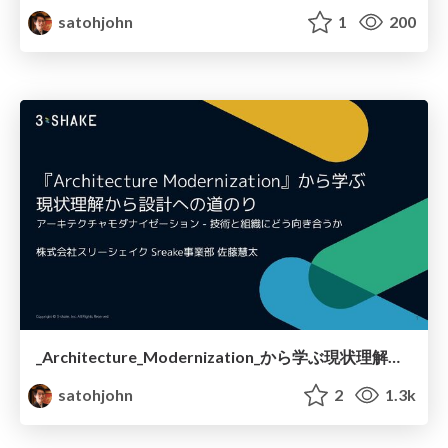
satohjohn
1
200
_Architecture_Modernization_から学ぶ現状理解から設計への道のり.pdf
satohjohn
2
1.3k