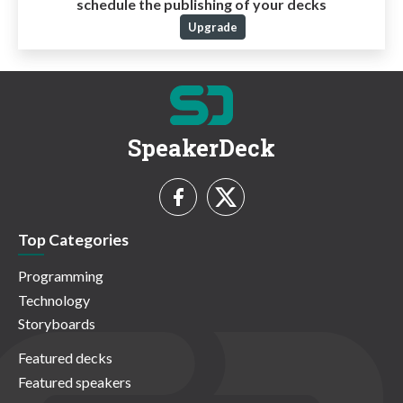
schedule the publishing of your decks
Upgrade
SpeakerDeck
Top Categories
Programming
Technology
Storyboards
Featured decks
Featured speakers