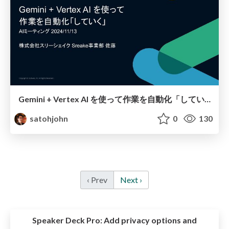
Gemini + Vertex AI を使って作業を自動化「していく」
satohjohn
0
130
‹ Prev
Next ›
Speaker Deck Pro:
Add privacy options and