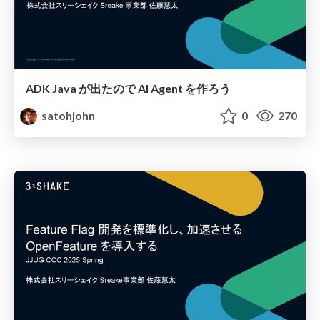
ADK Java が出たので AI Agent を作ろう
satohjohn
0
270