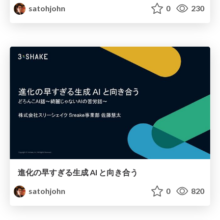
satohjohn
0
230
進化の早すぎる生成 AI と向き合う
satohjohn
0
820