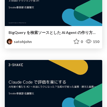
BigQuery を検索ソースとした AI Agent の作り方って 〇〇 通りあんねん
satohjohn
0
150