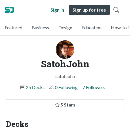
Sign in
Sign up for free
Featured
Business
Design
Education
How-to &
SatohJohn
satohjohn
25 Decks
0 Following
7 Followers
5 Stars
Decks