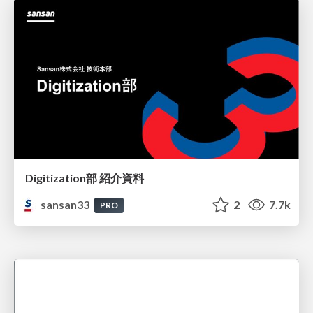
Digitization部 紹介資料
sansan33
2
7.7k
PRO