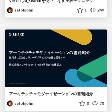
Vertex_AI_Searchを使いこなす実践テクニック
satohjohn
1
240
アーキテクチャモダナイゼーションの書籍紹介
satohjohn
0
70