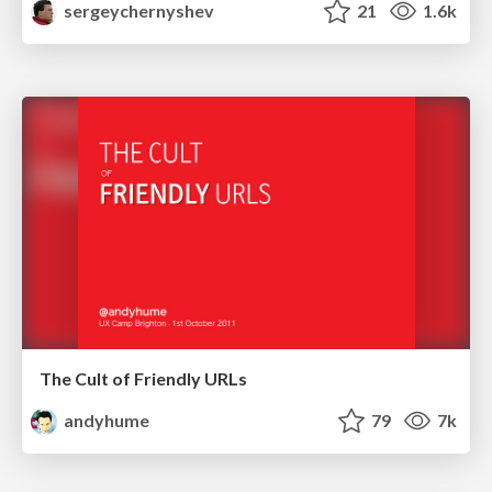
sergeychernyshev
21
1.6k
The Cult of Friendly URLs
andyhume
79
7k