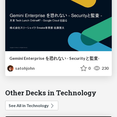
Gemini Enterprise を恐れない - Securityと監査-
satohjohn
0
230
Other Decks in Technology
See All in Technology