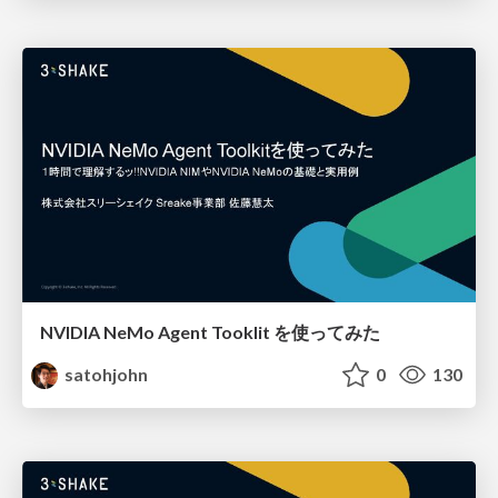
NVIDIA NeMo Agent Tooklit を使ってみた
satohjohn
0
130