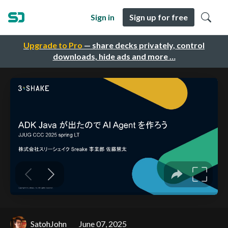
Sign in
Sign up for free
Upgrade to Pro
— share decks privately, control
downloads, hide ads and more …
SatohJohn
June 07, 2025