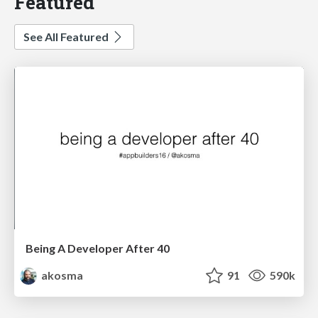
Featured
See All Featured
Being A Developer After 40
akosma
91
590k