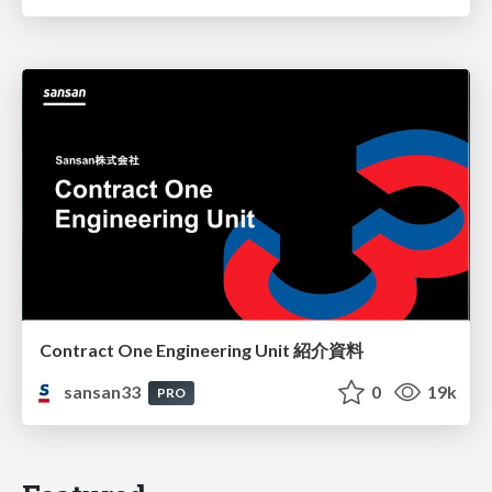
Contract One Engineering Unit 紹介資料
sansan33
0
19k
PRO