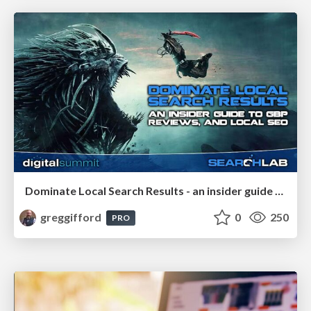
Dominate Local Search Results - an insider guide to GBP, reviews, and Local SEO
greggifford
0
250
PRO