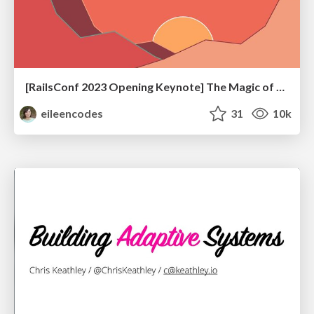
[RailsConf 2023 Opening Keynote] The Magic of Rails
eileencodes
31
10k