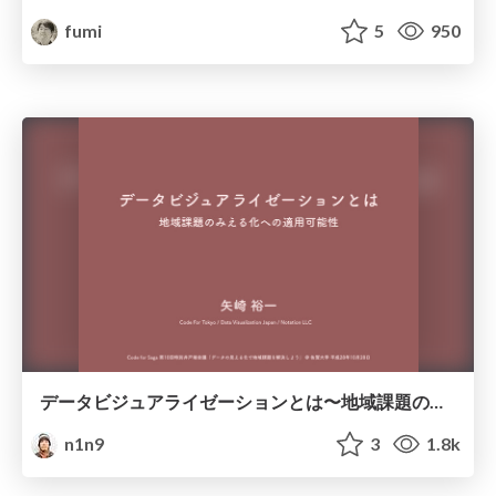
fumi
5
950
データビジュアライゼーションとは〜地域課題のみえる化への適用可能性〜
n1n9
3
1.8k