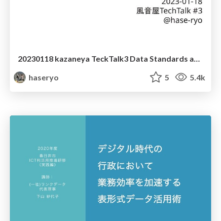
20230118 kazaneya TeckTalk3 Data Standards and Open Data Initiatives by the Digital Agency of Japan
haseryo
5
5.4k