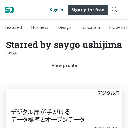
Sign in
Sign up for free
Featured
Business
Design
Education
How-to &
Starred by saygo ushijima
saygo
View profile