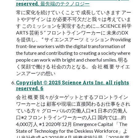
reserved. 最先端のテクノロジー
常に変化を続けていくことで 成長していきます アー
トやデザイン は が必要不可欠だと我々は考えていま
す このミッションを実現するために… SCIENCE 科学
ARTS 芸術 5 ” フロントラインワーカーに 未来のDX
を提供し、 “ サイエンスアーツ ミッション Providing
front-line workers with the digital transformation of
the future and contributing to creating a society where
people can work with bright and cheerful smiles. 明る
く笑顔で働ける 社会の力となる。 会 社 概 要 サイエ
ンスアーツの想い
Copyright © 2025 Science Arts Inc. all rights
reserved. 6
会 社 概 要 我々がターゲットとするフロントライン
ワーカーとは 顧客や現場に直接関わるお仕事をされ
ている方々 グローバルの労働人口※1 日本の労働人
口※2 フロントラインワーカーの人口 国内では…約
4,000万人 ※1 2020年12月 Emergence Capital 「The
State of Technology for the Deskless Workforce」よ
り当社作成 ※2 2025年4月 総務省統計局 「2025年度