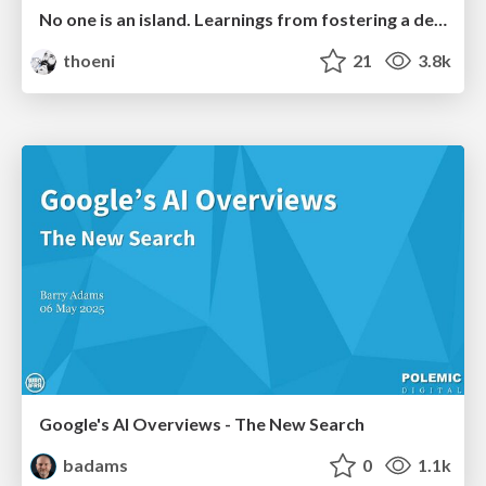
No one is an island. Learnings from fostering a developers community.
thoeni
21
3.8k
Google's AI Overviews - The New Search
badams
0
1.1k