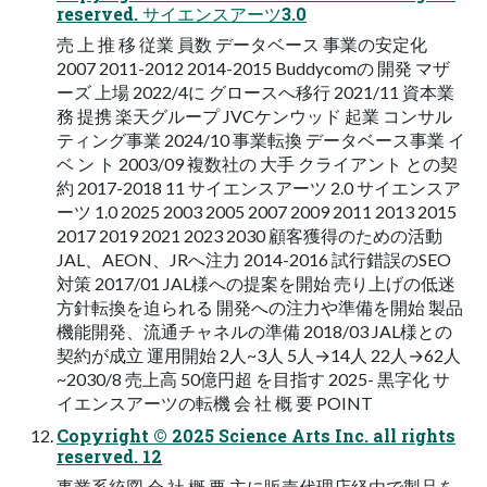
reserved. サイエンスアーツ3.0
売 上 推 移 従業 員数 データベース 事業の安定化
2007 2011-2012 2014-2015 Buddycomの 開発 マザ
ーズ 上場 2022/4に グロースへ移行 2021/11 資本業
務 提携 楽天グループ JVCケンウッド 起業 コンサル
ティング事業 2024/10 事業転換 データベース事業 イ
ベ ン ト 2003/09 複数社の 大手 クライアント との契
約 2017-2018 11 サイエンスアーツ 2.0 サイエンスア
ーツ 1.0 2025 2003 2005 2007 2009 2011 2013 2015
2017 2019 2021 2023 2030 顧客獲得のための活動
JAL、AEON、JRへ注力 2014-2016 試行錯誤のSEO
対策 2017/01 JAL様への提案を開始 売り上げの低迷
方針転換を迫られる 開発への注力や準備を開始 製品
機能開発、流通チャネルの準備 2018/03 JAL様との
契約が成立 運用開始 2人~3人 5人→14人 22人→62人
~2030/8 売上高 50億円超 を目指す 2025- 黒字化 サ
イエンスアーツの転機 会 社 概 要 POINT
Copyright © 2025 Science Arts Inc. all rights
reserved. 12
事業系統図 会 社 概 要 主に販売代理店経由で製品を