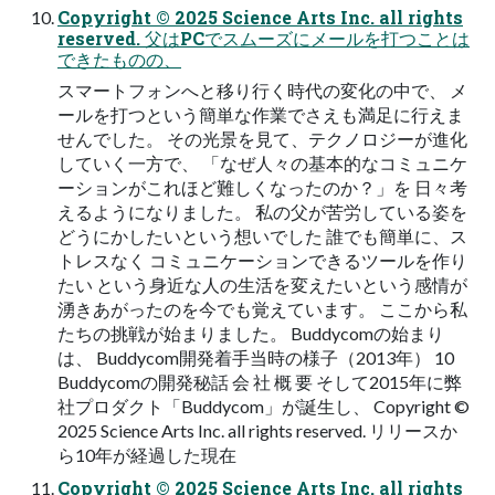
Copyright © 2025 Science Arts Inc. all rights
reserved. 父はPCでスムーズにメールを打つことは
できたものの、
スマートフォンへと移り行く時代の変化の中で、 メ
ールを打つという簡単な作業でさえも満足に行えま
せんでした。 その光景を見て、テクノロジーが進化
していく一方で、 「なぜ人々の基本的なコミュニケ
ーションがこれほど難しくなったのか？」を 日々考
えるようになりました。 私の父が苦労している姿を
どうにかしたいという想いでした 誰でも簡単に、ス
トレスなく コミュニケーションできるツールを作り
たい という身近な人の生活を変えたいという感情が
湧きあがったのを今でも覚えています。 ここから私
たちの挑戦が始まりました。 Buddycomの始まり
は、 Buddycom開発着手当時の様子（2013年） 10
Buddycomの開発秘話 会 社 概 要 そして2015年に弊
社プロダクト「Buddycom」が誕生し、 Copyright ©
2025 Science Arts Inc. all rights reserved. リリースか
ら10年が経過した現在
Copyright © 2025 Science Arts Inc. all rights