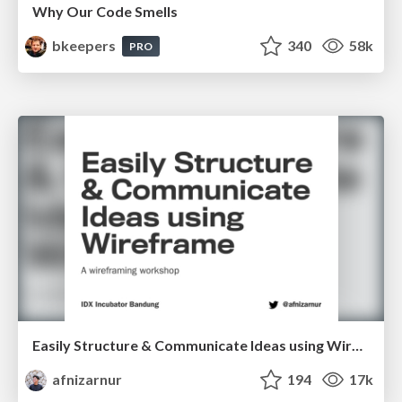
Why Our Code Smells
bkeepers
340
58k
PRO
Easily Structure & Communicate Ideas using Wireframe
afnizarnur
194
17k