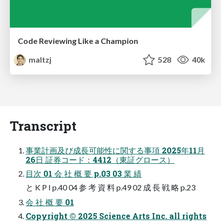
Code Reviewing Like a Champion
maltzj
528
40k
Transcript
事業計画及び成長可能性に関する事項 2025年11月
26日 証券コード：4412（東証グロース）
目次 01 会 社 概 要 p.03 03 業 績
と K P I p.40 04 参 考 資 料 p.49 02 成 長 戦 略 p.23
会 社 概 要 01
Copyright © 2025 Science Arts Inc. all rights