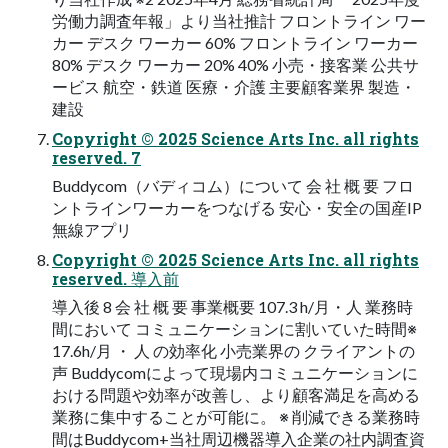
労働力調査年報」より当社推計 フロントライン ワー
カー デスク ワーカー 60% フロントライン ワーカー
80% デスク ワーカー 20% 40% 小売・接客業 公共サ
ービス 航空・鉄道 医療・介護 主要顧客業界 製造・
建設
Copyright © 2025 Science Arts Inc. all rights
reserved. 7
Buddycom（バディコム）について 会 社 概 要 フロ
ントラインワーカーをつなげる 安心・安全の国産IP
無線アプリ
Copyright © 2025 Science Arts Inc. all rights
reserved. 導入前
導入後 8 会 社 概 要 事業概要 107.3 h/月・人 業務時
間において コミュニケーションに割いていた時間※
17.6h/月 ・ 人 の効率化 小売業界の クライアントの
声 Buddycomによって現場内コミュニケーションに
おける問題や効率が改善し、より顧客満足を高める
業務に集中することが可能に。 ※ 削減できる業務時
間はBuddycom+当社周辺機器導入企業の社内調査資