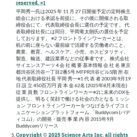
reserved. ※1
平岡秀一氏は2025 年 11 月 27 日開催予定の定時株主
総会における承認を前提に、その後に開催される取
締役会にて、代表取締役会長に選任の予定です。 代
表取締役社長には同日、平岡竜太朗氏の選任を予定
しております。 ※2 フロントラインワーカーとは、
机の前に座らない最前線で活躍する労働者のこと。
農業、教育、ヘルスケア、小売、ホスピタリティ、
製造、輸送、建設業界などの従事者です。 株式会社
サイエンスアーツ 4 会 社 概 要 基本情報 会 社 名 東京
都渋谷区渋谷一丁目2番5号 MFPR渋谷ビル5階 所 在
地 代表取締役社長 平岡 秀一※1 代 表 者 2003年9月19
日 設 立 450百万円 資 本 金 62名 (2025年8月末現在)
従 業 員 数 フロントラインワーカー※2に未来のDXを
提供し、明るく笑顔で働ける社会の力となる ミッシ
ョン フロントラインワーカーをつなげるライブコミ
ュニケーションプラットフォーム 「Buddycom (バデ
ィコム)」の開発・販売 事 業 内 容 2015年9月
Buddycomリリース
Copyright © 2025 Science Arts Inc. all rights