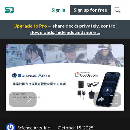
Sign in
Sign up for free
Upgrade to Pro
— share decks privately, control
downloads, hide ads and more …
Science Arts, Inc.
October 15, 2025