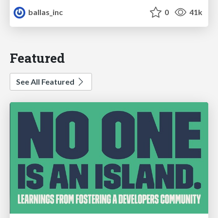
ballas_inc
0
41k
Featured
See All Featured