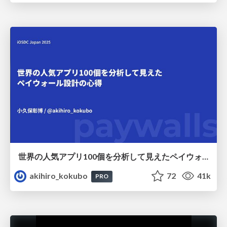
世界の人気アプリ100個を分析して見えたペイウォール設計の心得
akihiro_kokubo
72
41k
PRO