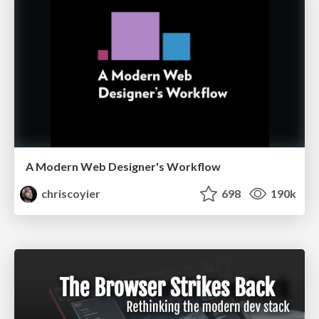
A Modern Web Designer's Workflow
chriscoyier
698
190k