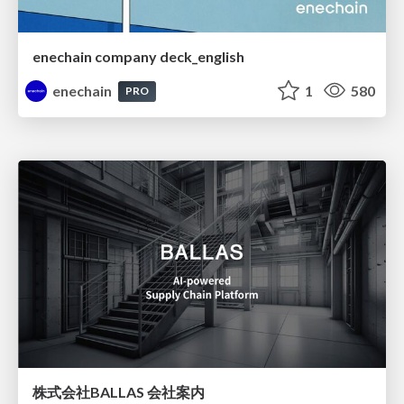
enechain company deck_english
enechain
1
580
PRO
株式会社BALLAS 会社案内