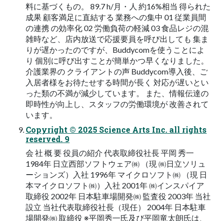
料に基づくもの。 89.7 h/月・人 約16%相当 得られた
成果 顧客満足に直結する 業務への集中 01 従業員間
の連携 の効率化 02 労働負荷の軽減 03 食品レジの混
雑時など、店内放送で応援要員を呼び出しても 集ま
りが遅かったのですが、Buddycomを使うことによ
り 個別に呼び出すことが簡単かつ早くなりました。
介護業界の クライアントの声 Buddycom導入後、ご
入居者様をお待たせする時間が長く 対応が遅いとい
った類の不満が減少しています。 また、情報伝達の
即時性が向上し、スタッフの労働環境が 改善されて
います。
Copyright © 2025 Science Arts Inc. all rights
reserved. 9
会 社 概 要 役員の紹介 代表取締役社長 平岡 秀一
1984年 日立西部ソフトウェア㈱ （現 ㈱日立ソリュ
ーションズ）入社 1996年 マイクロソフト㈱ （現 日
本マイクロソフト㈱）入社 2001年 ㈱インスパイア
取締役 2002年 日本駐車場開発㈱ 監査役 2003年 当社
設立 当社代表取締役社長（現任） 2004年 日本駐車
場開発㈱ 取締役 ※平岡秀一氏及び平岡竜太朗氏は、