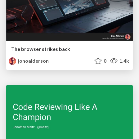
The browser strikes back
jonoalderson
0
1.4k