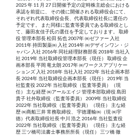
2025 年 11 月 27 日開催予定の定時株主総会における
承認を前提に、 その後に開催される取締役会にて、
それぞれ代表取締役会長、代表取締役社長に選任の
予定です。 また同様に監査等委員である取締役とし
て、藤田友佳子氏の選任を予定しております。 取締
役 管理本部長 松田 拓也 2007年 ㈱ゼファー 入社
2011年 持田製薬㈱ 入社 2014年 ㈱デザインワン・ジ
ャパン 入社 2016年 同社経理財務部長 2018年 当社入
社 2019年 当社取締役管理本部長（現任） 取締役 企
画本部長 平岡 竜太朗 2017年 ㈱ワークスアプリケー
ションズ 入社 2018年 当社入社 2022年 当社企画本部
長 2024年 当社取締役企画本部長（現任） 2019年 当
社監査役 2022年 当社取締役（監査等委員）（現
任） 主な経歴 ㈱アールエイジ 管理本部取締役 島田
貴子 社外取締役（監査等委員） 2009年 当社取締役
2022年 当社取締役（監査等委員）（現任） 主な経
歴 ㈱商船三井 常務取締役、 宇徳運輸㈱（現 ㈱宇
徳）代表取締役社長 中川 浩之 2016年 当社監査役
2022年 当社取締役（監査等委員）（現任） 主な経
歴 三ツ橋司法書士事務所所長（現任） 三ツ橋 徹