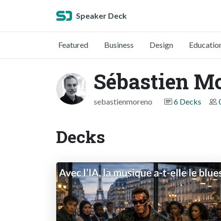
Speaker Deck
Featured
Business
Design
Educatio
Sébastien M
sebastienmoreno
6 Decks
Decks