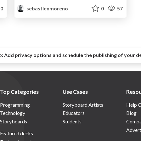
0
sebastienmoreno
0
57
o:
Add privacy options and schedule the publishing of your d
Top Categories
Use Cases
Resou
Programming
Storyboard Artists
Help C
Technology
Educators
Blog
Storyboards
Students
Compa
Advert
Featured decks