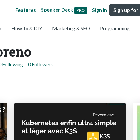
Speaker Deck
Features
Sign in
Sign up for
PRO
n
How-to & DIY
Marketing & SEO
Programming
oreno
0 Following
0 Followers