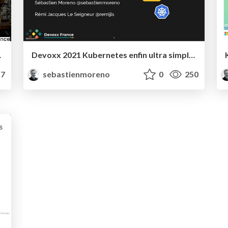
e blues ?
Devoxx 2021 Kubernetes enfin ultra simple et léger avec K3S
7
sebastienmoreno
0
250