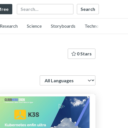
Search
 free
Research
Science
Storyboards
Technology
0 Stars
Language