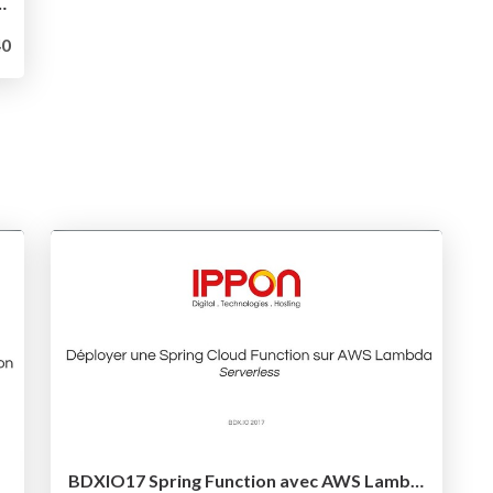
oyée dans K3S avec Fission
0
BDXIO17 Spring Function avec AWS Lambda