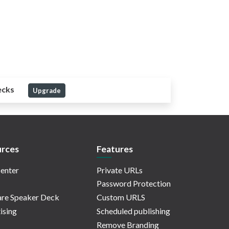
ecks
Upgrade
rces
Features
enter
Private URLs
Password Protection
re Speaker Deck
Custom URLS
ising
Scheduled publishing
Remove Branding