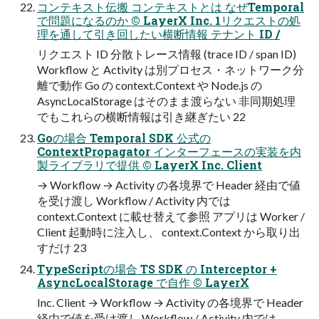
コンテキスト伝搬 コンテキストとは なぜTemporal
で問題になるのか © LayerX Inc. 1リクエストの処
理を通して引き回したい横断情報 テナント ID /
リクエスト ID 分散トレース情報 (trace ID / span ID)
Workflow と Activity は別プロセス・ネットワーク分
離で動作 Go の context.Context や Node.js の
AsyncLocalStorage はそのまま渡らない 非同期処理
でもこれらの横断情報は引き継ぎたい 22
Goの場合 Temporal SDK 公式の
ContextPropagator インターフェースの実装を内
製ライブラリで提供 © LayerX Inc. Client
→ Workflow → Activity の各境界で Header 経由で値
を受け渡し Workflow / Activity 内では
context.Context に載せ替えて参照 アプリは Worker /
Client 起動時に注入し、 context.Context から取り出
すだけ 23
TypeScriptの場合 TS SDK の Interceptor +
AsyncLocalStorage で自作 © LayerX
Inc. Client → Workflow → Activity の各境界で Header
経由で値を受け渡し Workflow / Activity 内では