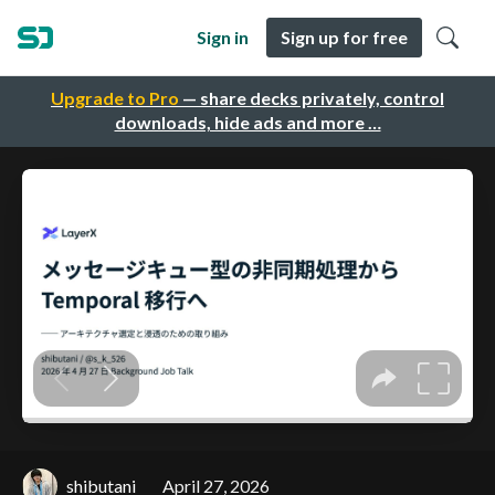
Sign in
Sign up for free
Upgrade to Pro
— share decks privately, control
downloads, hide ads and more …
shibutani
April 27, 2026