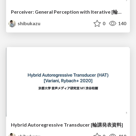
Perceiver: General Perception with Iterative [輪講発表資料]
shibukazu
0
140
Hybrid Autoregressive Transducer [輪講発表資料]