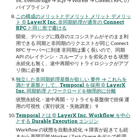
Inc. EventBridge → SQS → Worker → Connect RPC の
パイプライン 7
この構成のメリットとデメリット メリット デメリッ
ト © LayerX Inc. 非同期処理が通常の Connect
RPC と同じ形で書ける
開発、デバッグに既存のエコシステムがそのまま利
用できる 同期と非同期のリクエストが同じ Connect
RPC サーバーに到達 非同期は重く長いので、同期
API のレイテンシ・スループットを劣化させる 状態
永続化も無く、途中再開やリトライロジックがアプ
リ側に必要 8
独立した非同期処理基盤が欲しい 要件 → これらを
満たす基盤として、Temporal を採用 © LayerX
Inc. 同期処理 とワークロードを物理的に分離
状態永続化・途中再開・リトライを基盤側で担保 運
用の可視性（実行状況・失敗調査） 9
Temporal とは © LayerX Inc. Workflow を中心
とする Durable Execution エンジン
Workflow の状態を自動永続化 → 障害が起きても続
きから再開可能 Worker / Task Queue モデルで処理