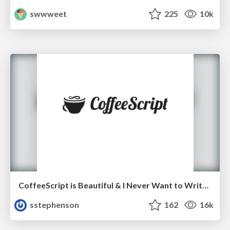
swwweet
225
10k
CoffeeScript is Beautiful & I Never Want to Write Plain JavaScript Again
sstephenson
162
16k