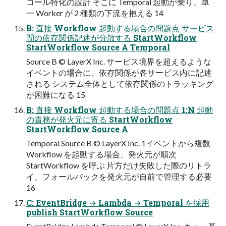
コール特化の設計 そこに Temporal 起動が乗り、単
一 Worker が 2 種類の下流を抱える 14
B: 直接 Workflow 起動する場合の問題点 サービス
間の依存関係記述が分散する StartWorkflow
StartWorkflow Source A Temporal
Source B © LayerX Inc. サービス境界を超えるような
イベントの場合に、依存関係が各サービス内に記述
される システム全体として依存関係のトラッキング
が困難になる 15
B: 直接 Workflow 起動する場合の問題点 1:N 起動
の責務が発火元に寄る StartWorkflow
StartWorkflow Source A
Temporal Source B © LayerX Inc. 1イベントから複数
Workflow を起動する場合、発火元が順次
StartWorkflow を呼ぶ 片方だけ失敗した際のリトラ
イ、フォールバックを発火元が自前で管理する必要
16
C: EventBridge → Lambda → Temporal を採用
publish StartWorkflow Source