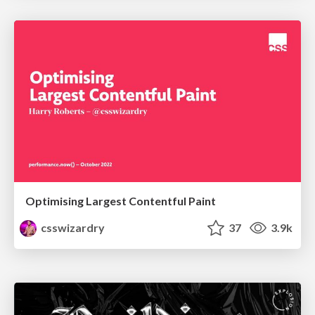
Optimising Largest Contentful Paint
csswizardry
37
3.9k