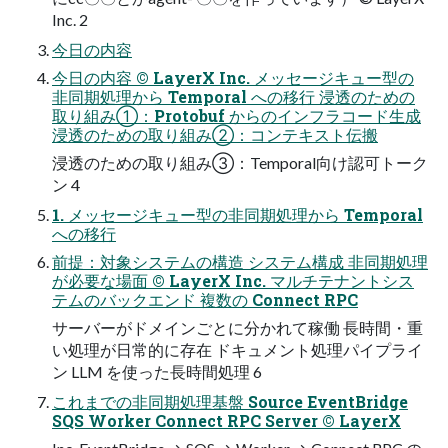
Inc. 2
今日の内容
今日の内容 © LayerX Inc. メッセージキュー型の
非同期処理から Temporal への移行 浸透のための
取り組み①：Protobuf からのインフラコード生成
浸透のための取り組み②：コンテキスト伝搬
浸透のための取り組み③：Temporal向け認可トーク
ン 4
1. メッセージキュー型の非同期処理から Temporal
への移行
前提：対象システムの構造 システム構成 非同期処理
が必要な場面 © LayerX Inc. マルチテナントシス
テムのバックエンド 複数の Connect RPC
サーバーがドメインごとに分かれて稼働 長時間・重
い処理が日常的に存在 ドキュメント処理パイプライ
ン LLM を使った長時間処理 6
これまでの非同期処理基盤 Source EventBridge
SQS Worker Connect RPC Server © LayerX