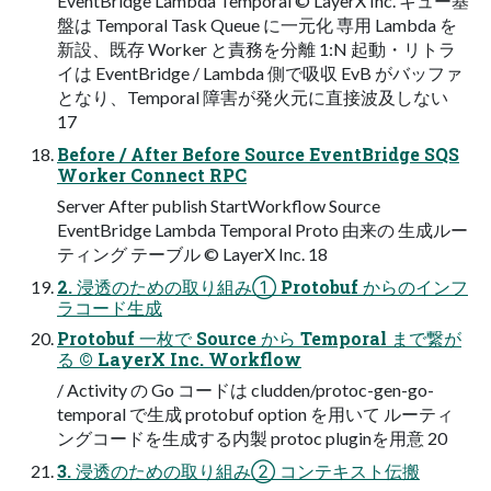
EventBridge Lambda Temporal © LayerX Inc. キュー基
盤は Temporal Task Queue に一元化 専用 Lambda を
新設、既存 Worker と責務を分離 1:N 起動・リトラ
イは EventBridge / Lambda 側で吸収 EvB がバッファ
となり、Temporal 障害が発火元に直接波及しない
17
Before / After Before Source EventBridge SQS
Worker Connect RPC
Server After publish StartWorkflow Source
EventBridge Lambda Temporal Proto 由来の ⽣成ルー
ティング テーブル © LayerX Inc. 18
2. 浸透のための取り組み① Protobuf からのインフ
ラコード生成
Protobuf 一枚で Source から Temporal まで繋が
る © LayerX Inc. Workflow
/ Activity の Go コードは cludden/protoc-gen-go-
temporal で生成 protobuf option を用いて ルーティ
ングコードを生成する内製 protoc pluginを用意 20
3. 浸透のための取り組み② コンテキスト伝搬