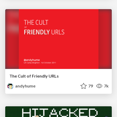
The Cult of Friendly URLs
andyhume
79
7k