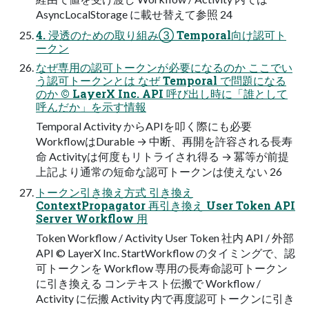
AsyncLocalStorage に載せ替えて参照 24
4. 浸透のための取り組み③ Temporal向け認可ト
ークン
なぜ専用の認可トークンが必要になるのか ここでい
う認可トークンとは なぜ Temporal で問題になる
のか © LayerX Inc. API 呼び出し時に「誰として
呼んだか」を示す情報
Temporal Activity からAPIを叩く際にも必要
WorkflowはDurable → 中断、再開を許容される長寿
命 Activityは何度もリトライされ得る → 冪等が前提
上記より通常の短命な認可トークンは使えない 26
トークン引き換え方式 引き換え
ContextPropagator 再引き換え User Token API
Server Workflow ⽤
Token Workflow / Activity User Token 社内 API / 外部
API © LayerX Inc. StartWorkflow のタイミングで、認
可トークンを Workflow 専用の長寿命認可トークン
に引き換える コンテキスト伝搬で Workflow /
Activity に伝搬 Activity 内で再度認可トークンに引き