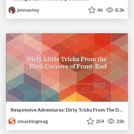
jmmastey
46
8.2k
Responsive Adventures: Dirty Tricks From The Dark Corners of Front-End
smashingmag
254
22k