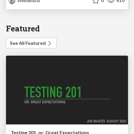
shibukazu
0
410
Featured
See All Featured
Testing 201, or: Great Expectations