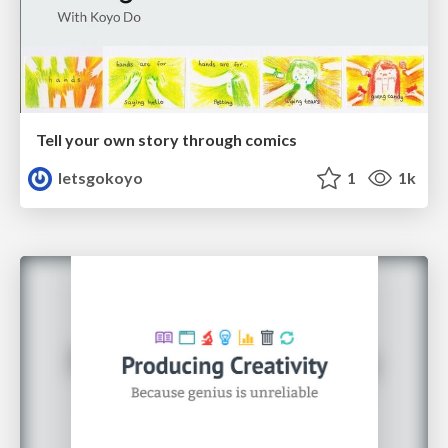
Tell your own story through comics
letsgokoyo
1
1k