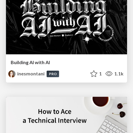
Building AI with AI
inesmontani
1
1.1k
PRO