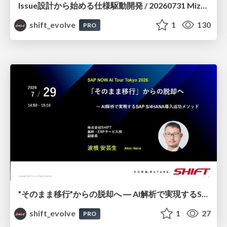
Issue設計から始める仕様駆動開発 / 20260731 Mizuki Hirata
shift_evolve
1
130
PRO
”そのまま移行”からの脱却へ ― AI解析で実現するSAP S/4HANA導入成功メソッド / 20260729 Akio Hane
shift_evolve
1
27
PRO