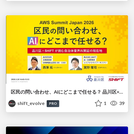
区民の問い合わせ、AIにどこまで任せる？ 品川区×SHIFTが挑む自治体音声AI実証の現在地 / 20260626 Taku Nishizawa and Satoshi Torano
shift_evolve
1
39
PRO