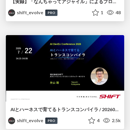
【実録】「なんちゃってアジャイル」によるプロジェクト崩壊とその教訓 / 20260723 Takeshi Watarai
shift_evolve
1
48
PRO
AIとハーネスで育てるトランスコンパイラ / 20260722 Yasushi Katayama
shift_evolve
4
2.5k
PRO