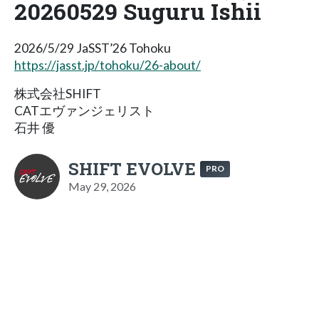
20260529 Suguru Ishii
2026/5/29 JaSST’26 Tohoku
https://jasst.jp/tohoku/26-about/
株式会社SHIFT
CATエヴァンジェリスト
石井 優
SHIFT EVOLVE
PRO
May 29, 2026