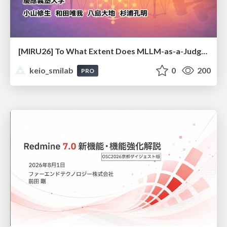
[MIRU26] To What Extent Does MLLM-as-a-Judge Exhibit Cross-Model Preference Bias?
keio_smilab
0
200
PRO