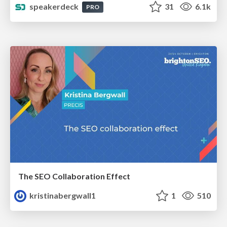
speakerdeck
31
6.1k
PRO
The SEO Collaboration Effect
kristinabergwall1
1
510