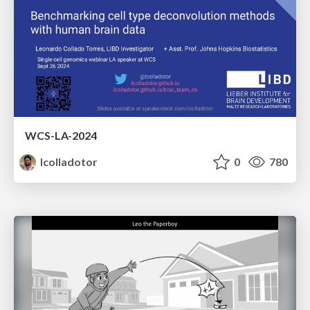
WCS-LA-2024
lcolladotor
0
780