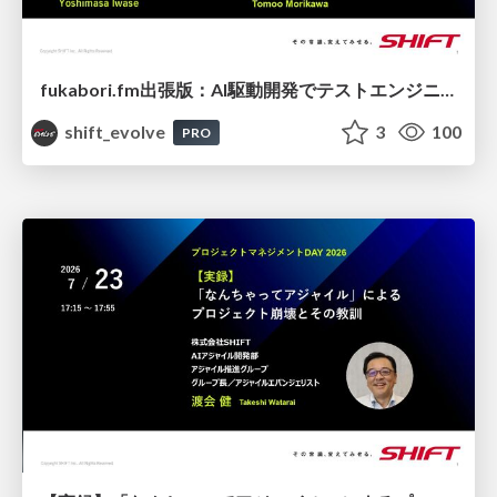
fukabori.fm出張版：AI駆動開発でテストエンジニアは不要になるのか / 20260723 Yoshimasa Iwase & Tomoo Morikawa
shift_evolve
3
100
PRO