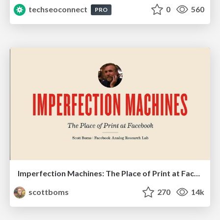
techseoconnect
0
560
PRO
Imperfection Machines: The Place of Print at Facebook
scottboms
270
14k