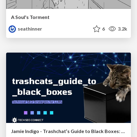
A Soul's Torment
seathinner
6
3.2k
Jamie Indigo - Trashchat’s Guide to Black Boxes: Technical SEO Tactics for LLMs