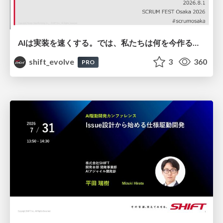
AIは実装を速くする。では、私たちは何を今作るべきか？－立場を越えてリリースに向き合ったチーム開発の実践 / 20260801 Hiromi Nakaya and Naoki Takahashi
shift_evolve
3
360
PRO