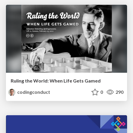
Ruling the World: When Life Gets Gamed
codingconduct
0
290