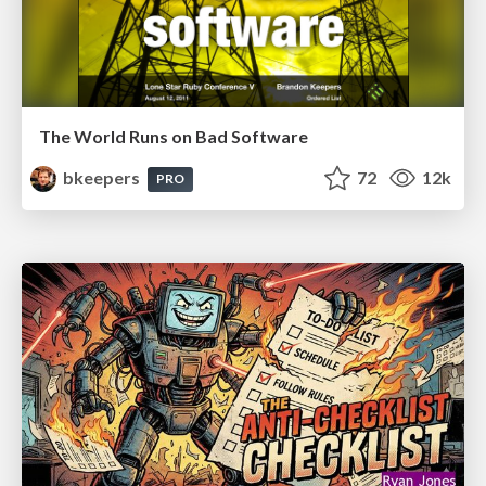
The World Runs on Bad Software
bkeepers
72
12k
PRO