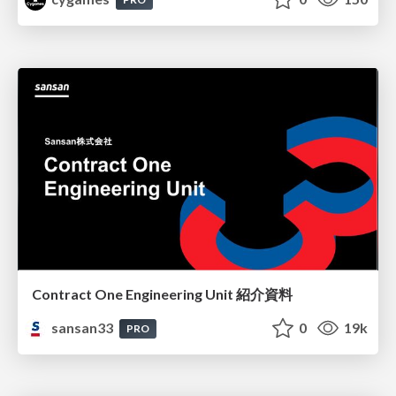
Contract One Engineering Unit 紹介資料
sansan33
0
19k
PRO