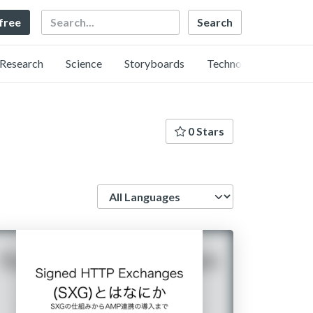
Search
 free
Research
Science
Storyboards
Technology
0 Stars
Language