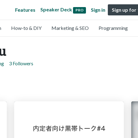
Speaker Deck
Features
Sign in
Sign up for
PRO
n
How-to & DIY
Marketing & SEO
Programming
u
ng
3 Followers