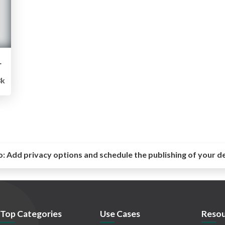
[Node.js]
8k
o:
Add privacy options and schedule the publishing of your d
Top Categories
Use Cases
Resou