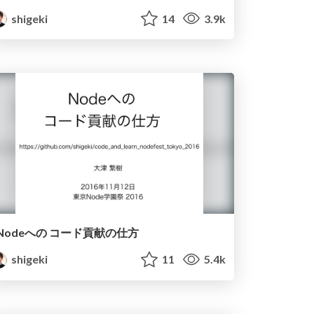
shigeki
14
3.9k
Nodeへの コード貢献の仕方
shigeki
11
5.4k