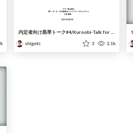
ined
内定者向け黒帯トーク#4/Kuroobi-Talk for fresh persons #4
9k
shigeki
3
2.1k