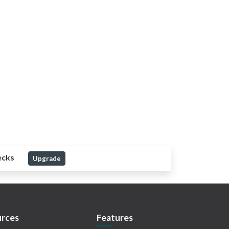
ecks
Upgrade
rces
Features