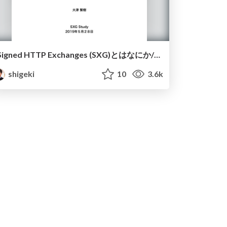
Signed HTTP Exchanges (SXG)とはなにか/SXG Explained
shigeki
10
3.6k