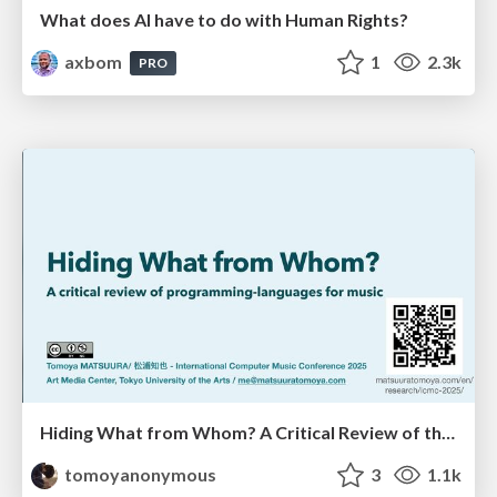
What does AI have to do with Human Rights?
axbom
1
2.3k
PRO
Hiding What from Whom? A Critical Review of the History of Programming languages for Music
tomoyanonymous
3
1.1k