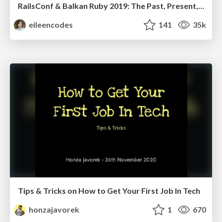
RailsConf & Balkan Ruby 2019: The Past, Present, and Future of Rails at GitHub
eileencodes
141
35k
Tips & Tricks on How to Get Your First Job In Tech
honzajavorek
1
670