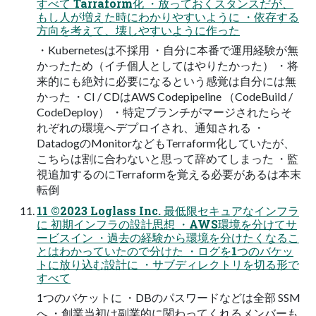
すべて Tarraform化 ・放っておくスタンスだが、
もし人が増えた時にわかりやすいように ・依存する
方向を考えて、壊しやすいように作った
・Kubernetesは不採用 ・自分に本番で運用経験が無
かったため（イチ個人としてはやりたかった） ・将
来的にも絶対に必要になるという感覚は自分には無
かった ・CI / CDはAWS Codepipeline （CodeBuild /
CodeDeploy） ・特定ブランチがマージされたらそ
れぞれの環境へデプロイされ、通知される ・
DatadogのMonitorなどもTerraform化していたが、
こちらは割に合わないと思って辞めてしまった ・監
視追加するのにTerraformを覚える必要があるは本末
転倒
11 ©2023 Loglass Inc. 最低限セキュアなインフラ
に 初期インフラの設計思想 ・AWS環境を分けてサ
ービスイン ・過去の経験から環境を分けたくなるこ
とはわかっていたので分けた ・ログを1つのバケッ
トに放り込む設計に ・サブディレクトリを切る形で
すべて
1つのバケットに ・DBのパスワードなどは全部 SSM
へ ・創業当初は副業的に関わってくれるメンバーも