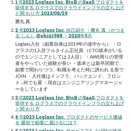
1 ©2023 Loglass Inc. BtoB のSaaS プロダクトを
提供する ログラスでのクラウドインフラの立ち上げ
と関 わり方 2023/08/29
勝丸 真
2 ©2023 Loglass Inc. 自己紹介 ・勝丸 真（かつま
る しん） @shin1988 ・2020年5月
Loglass入社（副業自体は2019年の途中から） ・ロ
グラスの1人目フルタイム正社員 （CTO坂本がいる
のでエンジニアとしては 2人目） ・AWS周りの管理
者をやっていた経験が長い ・坂本とは新卒同期で、
副業で関わりつつ、転職を考えた時に誘われ る形で
JOIN ・入社後はインフラ、バックエンド、フロン
ト ...何でも屋 ・現在はエンジニアリングマネージャ
ーをしています
3 ©2023 Loglass Inc. BtoB のSaaS プロダクトを
提供する ログラスでのクラウドインフラの立ち上げ
と関 わり方
4 ©2023 Loglass Inc. プロダクトのサービス価値
を 最短で顧客に届けるには？
5 ©2023 Loglass Inc. サービス立ち上げ時の状況