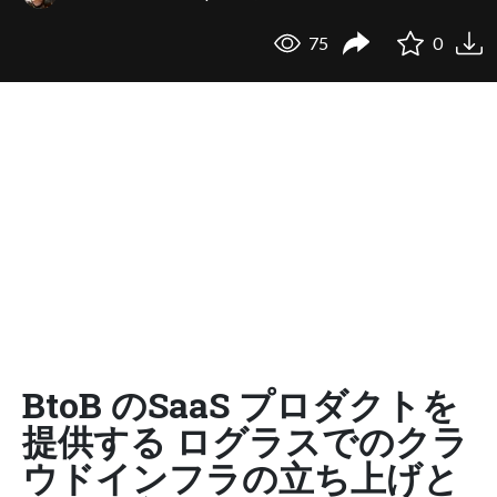
75
0
BtoB のSaaS プロダクトを
提供する ログラスでのクラ
ウドインフラの立ち上げと