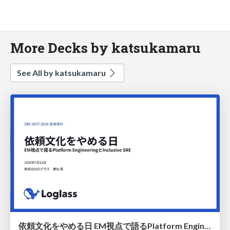
More Decks by katsukamaru
See All by katsukamaru
依頼文化をやめる日 EM視点で語るPlatform EngineeringとInclusive SRE / Discussing Platform Engineering and Inclusive SRE from an EM's Perspective