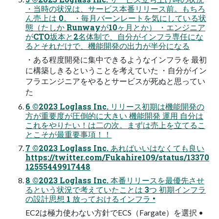
・当時の状況は、サービス本番リリース前。もちろ
ん売上は 0。 ・毎月バーンレートを気にしている状
態（たしか Runwayが10ヶ月とか） ・エンジニア
がCTO坂本と2名体制で、自分がインフラ専任にな
るとそれだけで、機能開発の出力が半分になる
・ある程度開発に集中できるようなインフラを 最初
に構築しきるということを考えていた ・自分がイン
フラエンジニアをやるとサービスが死ぬと思ってい
た
6 ©2023 Loglass Inc. リリース初期は機能開発の
方が重要度が圧倒的に大きい 機能開発 運用 自分は
これをやりたい！は二の次。まずは売上を立てるこ
とこそが最重要事項！！
7 ©2023 Loglass Inc. あればいいはなくても良い
https://twitter.com/Fukahire109/status/13370
12555449917448
8 ©2023 Loglass Inc. 本番リリースを最優先させ
るという状況で考えていたことは 3つ 初期インフラ
の設計思想 1 放っておけるインフラ •
EC2は極力使わない方針でECS（Fargate）を選択 •