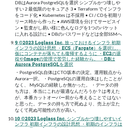
DBはAurora PostgreSQLを選択 シンプルかつ壊しや
すい 2 最低限のセキュアさ 3 • Terraform でインフラ
をコード化 • Kubernetes は不採用 • CI / CDを初期リ
リース時から作った • AWS環境を分けてサービスイ
ン • 監査がし易い様に色んなログを1つのバケット
に入れる設計に • DBのパスワードなどは全部SSMへ
9 ©2023 Loglass Inc. 放っておけるインフラ 初期
インフラの設計思想 ・ECS（Fargate）を選択し、
仮にコンテナが落ちても復帰するように ・EC2の退
役やImageの管理で苦労した経験から。 ・DBは
Aurora PostgreSQLを選択
・PostgreSQL自体はCTO坂本の決定。運用観点から
Aurora一択。 ・PostgreSQLの運用自体はしたことが
なく、 MySQLの経験しか無かった。 ・データの持
ち方は、本当にこれが最適なんだろうか？は考えた
が、本番カットオーバー前から考えることで はない
と思った。データの持ち方で死ぬより、売上が立た
なくて死ぬ可能性の方が高い。
10 ©2023 Loglass Inc. シンプルかつ壊しやすいイ
ンフラ 初期インフラの設計思想 ・初期のインフラは