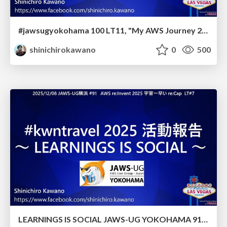
#jawsugyokohama 100 LT11, "My AWS Journey 2011-2026 - kwntravel"
shinichirokawano
0
500
LEARNINGS IS SOCIAL JAWS-UG YOKOHAMA 91 LT07