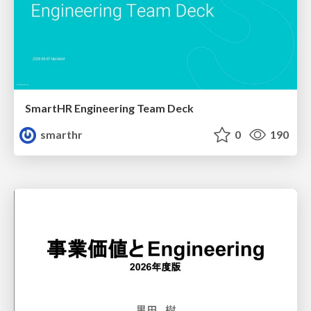
SmartHR Engineering Team Deck
smarthr
0
190