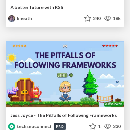
A better future with KSS
kneath
240
18k
Jess Joyce - The Pitfalls of Following Frameworks
techseoconnect
1
330
PRO