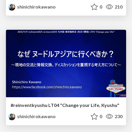
shinichirokawano
0
210
#reinventkyushu LT04 "Change your Life, Kyushu"
shinichirokawano
0
230