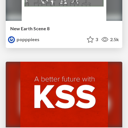
New Earth Scene 8
popppiees
3
2.5k