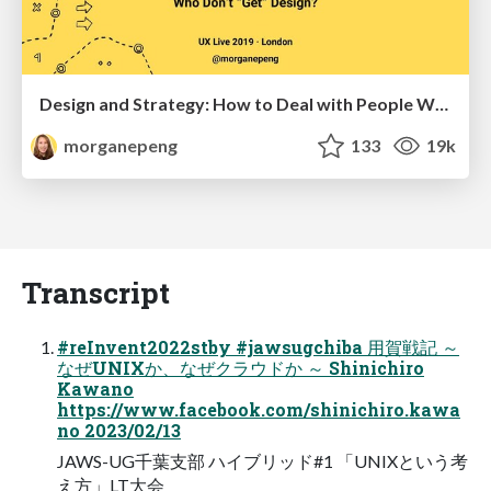
Design and Strategy: How to Deal with People Who Don’t "Get" Design
morganepeng
133
19k
Transcript
#reInvent2022stby #jawsugchiba 用賀戦記 ～
なぜUNIXか、なぜクラウドか ～ Shinichiro
Kawano
https://www.facebook.com/shinichiro.kawa
no 2023/02/13
JAWS-UG千葉支部 ハイブリッド#1 「UNIXという考
え方」LT大会