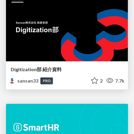
Digitization部 紹介資料
sansan33
2
7.7k
PRO