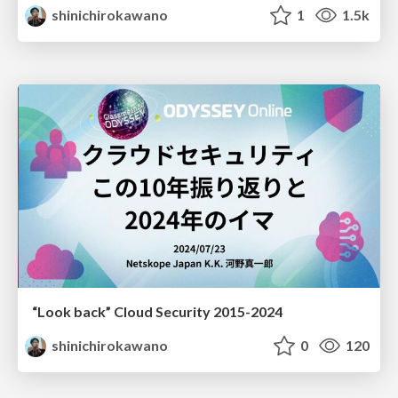
shinichirokawano
1
1.5k
“Look back” Cloud Security 2015-2024
shinichirokawano
0
120