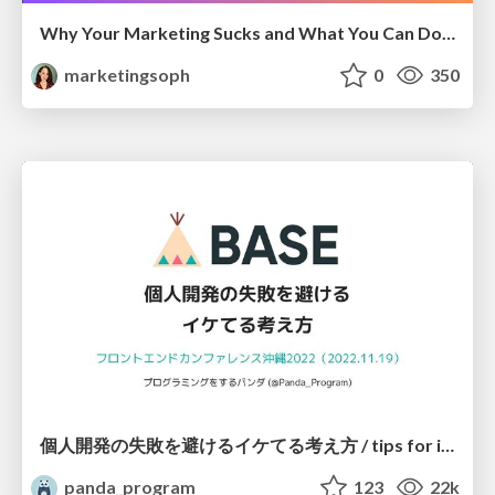
Why Your Marketing Sucks and What You Can Do About It - Sophie Logan
marketingsoph
0
350
個人開発の失敗を避けるイケてる考え方 / tips for indie hackers
panda_program
123
22k