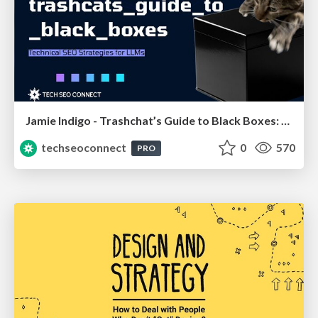
Jamie Indigo - Trashchat’s Guide to Black Boxes: Technical SEO Tactics for LLMs
techseoconnect
0
570
PRO