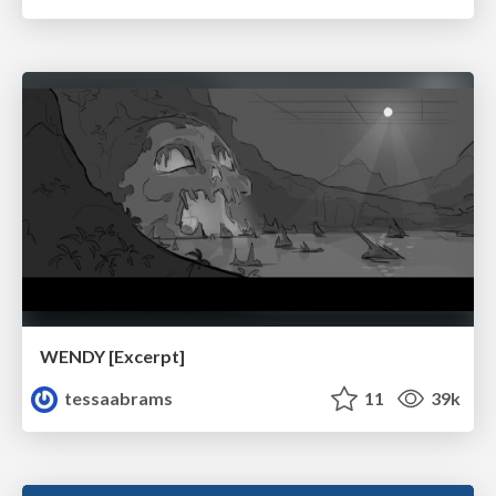
WENDY [Excerpt]
tessaabrams
11
39k