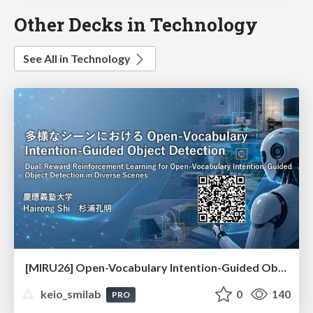
Other Decks in Technology
See All in Technology
[MIRU26] Open-Vocabulary Intention-Guided Object Detection in Diverse Scenes
keio_smilab
0
140
PRO