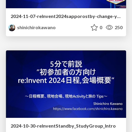
2024-11-07-reInvent2024sapporostby-change-your-life
shinichirokawano
0
250
2024-10-30-reInventStandby_StudyGroup_Intro