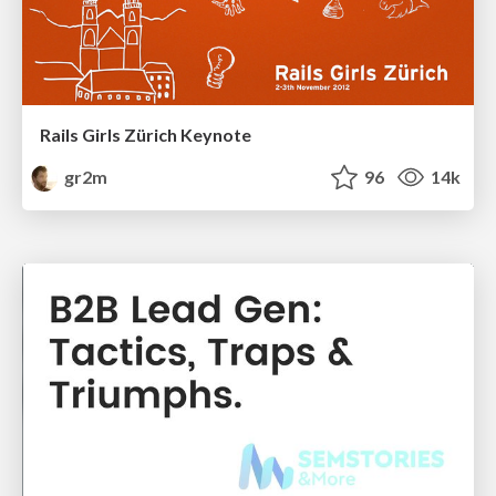
Rails Girls Zürich Keynote
gr2m
96
14k