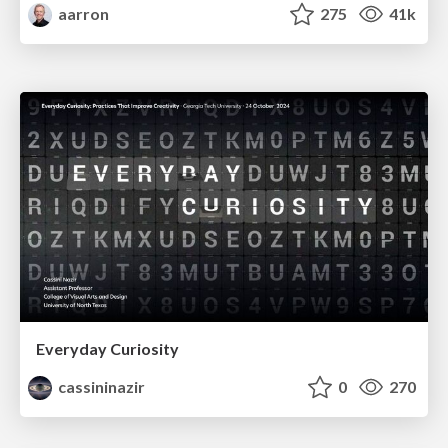
aarron
275
41k
Everyday Curiosity
cassininazir
0
270