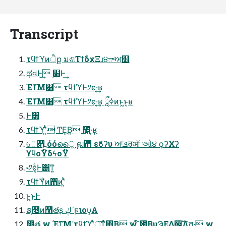
Transcript
τϥϯϓͷੈք มଶΤϯδχΞɹ੪ాਅ໵
ಥવͰ͕͢ ࣭໰Ͱ͢
Έͳ͞Μ͸ τϥϯϓͰ༡ͼ·͔͢ʁ
Έͳ͞Μ͸ τϥϯϓͰ༡ͼ·͔͢ʁ ཱྀߦͷͱ͖ͱ͔ʁ
Ͱ͸
τϥϯϓʹ͍ͭͯ ͲΕ͙Β͍ ஌͍ͬͯ·͔͢ʁ
େ෋߽ όόൈ͖ ࣣฒ΂ εϐʔυ ਆܦਰऑ ઓ૪ ϙʔΧʔ
ϒϥοΫδϟοΫ
˞༡ͼ͔ͨͰ͸ͳ͍
τϥϯϓͦͷ΋ͷʹ͍ͭͯ
ͱ͍͏͜ͱͰ
ຊ೔ͷ໨తʂ ߴڮϝιου͔Α
໨త w Έͳ͞Μʹτϥϯϓʹ͍ͭͯৄ͘͠ͳͬͯ΋Β͏ w ໌೔͔ΒυϠΕΔ஌ࣝΛत͚·͢ w