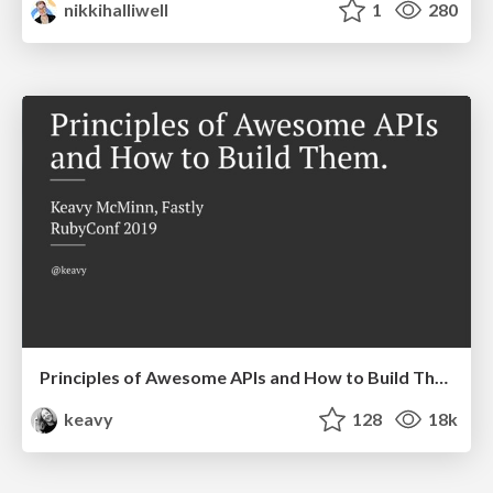
nikkihalliwell
1
280
Principles of Awesome APIs and How to Build Them.
keavy
128
18k