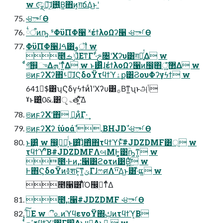
w ૯ͯ͡ྼԽ͕ܹ͘͠ɺ࢖͍ͮΒ͍΋ͷ͕ग़ճΔ͜ͱʹ
˞੪ాࡱӨ
྆ऀͷҧ͍ ˢΦϋΠΦ੡ ˣέϯλοΩʔ੡ ˞੪ాࡱӨ
ΦϋΠΦ੡ɺࠓ͸وॏ w
೥ݱࡏɺͦΕͳΓʹ·ͩࢢ৔ʹΧʔυ͸ग़ճ͍ͬͯΔ w
ͨͩগ͠஋͕ுΔܗʹͳ͍ͬͯΔ w ͱ͸͍͑ɺέϯλοΩʔ੡ͷ඼࣭΋޲্͖͍ͯͯ͠Δ w
ଞͷϝʔΧʔ΋ࢀೖ͠ɺϚδοΫτϥϯϓۀք͸ϨουΦʔγϟϯ w
641$ࣾ͸ʮϚδγϟϯͷͨΊʹΧʔυ͸࡞Βͳ͍ʯͱஅݴ
ˠͱ͸͍͑0&.͸ੵۃతʹ͍ͯ͠Δ
ଞͷϝʔΧʹ΋ ྑ͍ͷ͋Γ·͢
ଞͷϝʔΧʔ ίύοάࣾ .BHJDࣾ ˞੪ాࡱӨ
ͱ͸͍͑ w ඼࣭͕Լ͕ͬͨͱ͸͍͑ɺͦ΋ͦ΋τϥϯϓͱͯ͠#JDZDMF͸্࣭ w
τϥϯϓʹ໎ͬͨΒ#JDZDMFΛબΜͰ͓͚͹ؒҧ͍ͳ͍ w
೥·Ͱͷ,:੡͸ϩοτͷ͹Β͖ܹ͍ͭ͠ w
Ͱ΋ϚδοΫͷ࿅शͱ͔͠ͳ͍ݶΓɺෆศΛײ͡Δ͜ͱ͸·ͣແ͍ w
೥੡͸ΊͬͪΌ඼࣭ྑ͘ͳͬͯΔ
೥,:੡#JDZDMF ˞੪ాࡱӨ