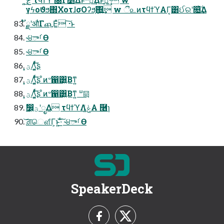
γϟοϑϧ΍ΧοτɺσΟʔϧ͕͠΍͍͢ w ී௨ͷτϥϯϓΑΓ͔͸ઈରʹ௕࣋ͪ͢Δ
ັྗʹऔΓጪ͔Εͯ ͠·͏ͱ
˞੪ాࡱӨ
˞੪ాࡱӨ
͓ؾΛ͚͍ͭͩ͘͞ʂ
͓ؾΛ͚͍ͭͩ͘͞ʂ ͦͷ৺഑͸͍Βͳ͍
͓ؾΛ͚͍ͭͩ͘͞ʂ ͦͷ৺഑͸͍Βͳ͍ ᐜ༕
ࣗ෼͕ؾʹೖΔ τϥϯϓΛݟ͚ͭΑ͏ ݁࿦ɿ
͝ਗ਼ௌ͋Γ͕ͱ͏͍͟͝·ͨ͠ ˞੪ాࡱӨ
SpeakerDeck