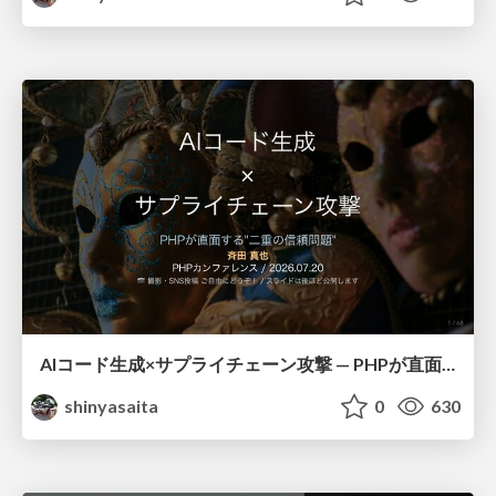
AIコード生成×サプライチェーン攻撃 — PHPが直面する“二重の信頼問題
shinyasaita
0
630