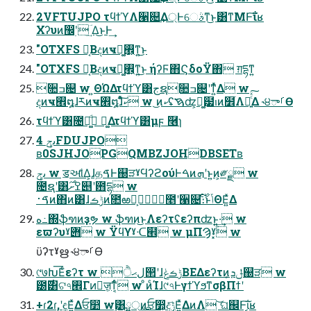
2VFTUJPO τϥϯϓΛ੡଄͢Δ্Ͱେࣄͳ͜ͱ͸ͳΜͰ͠ΐ͏ʁ
Χʔυͷ඼࣭ʹ ؔ͢Δ͜ͱͰ͢
"OTXFS ཪ͔Βදͷҹ࡮͕ಁ͚ͳ͍͜ͱ
"OTXFS ཪ͔Βදͷҹ࡮͕ಁ͚ͳ͍͜ͱ ήʔϜ΋ϚδοΫ΋ ग़དྷͳ͍
૚ߏ଄ w ͍ΘΏΔτϥϯϓ͸جຊ૚ߏ଄ʹͳ͍ͬͯΔ w
දͷҹ࡮໘ɺཪͷҹ࡮໘ɺͦͯ͠ކ w ͜ͷކʢࠇʣ͕ಁ͚๷ࢭͷ໾ׂΛՌ͍ͨͯ͠Δ ˞੪ాࡱӨ
τϥϯϓ͸೔ຊ͚ͩ ಁ͚Δτϥϯϓ͸μϝ ݁࿦ɿ
ىݯ 4FDUJPO
ʙ0SJHJOPGQMBZJOHDBSETʙ
ىݯ w ॾઆ͋Δ͕ɺதࠃͰ஀ੜˠϤʔϩούͰࠓͷܗʹͱ͍͏ͷ͕༗ྗ w
೔ຊʹ͸ߐށ࣌୅ʹ఻དྷ w
ࠃ࢈ͷ΋ͷ͸ɺݱࡏͷ೚ఱಊ͕೥ʹ੡଄։࢝ͨ͠ͱݴΘΕ͍ͯΔ
ه߸΍ֆฑͷҙຯ w ֆฑͷ͜ͱΛεʔτʢεʔπʣͱ͍͍·͢ w
εϖʔυˠ݋ w Ϋϥϒˠᑡ๮ w μΠϠˠ͓ۚ w
ϋʔτˠഋ ˞੪ాࡱӨ
୯७Խ͞Εͨεʔτ w ੈلޙ൒ʹɺݱࡏݟΒΕΔεʔτͷݪܕ͕஀ੜ w
౰࣌͸ଟ৭࡮Γͷٕज़͕ͳ͔ͬͨ w ͦͷͨΊɺ୯৭ͰγϯϓϧͳσβΠϯʹ
+ɾ2ɾ,ʹඳ͔Ε͍ͯΔਓ෺ w࣮͸ྺ্࢙ͷਓ෺͕දݱ͞Ε͍ͯΔͷΛ ͝ଘ஌Ͱ͠ΐ͏͔ʁ