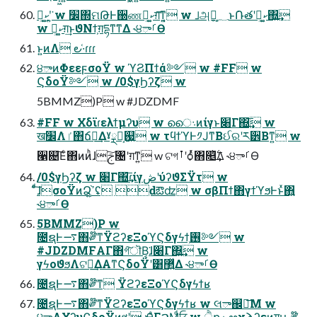
ކ༹͕͚ʹ͍͘ w ׼΍ମԹͰ઀ணކ༹͕͚ग़͞ͳ͍͔ w ࡋஅ໘͕؁͍ͱ݁Ռతʹކ༹͕͚΍͍͢
w ކ༹͕͚ग़͢ͱϑΝϯ͕ग़དྷͳ͘ͳΔ ˞੪ాࡱӨ
ͱ͍͏ͷΛ ౿·͑ɾɾɾ
੪ాͷΦεεϝσοΫ w ϓϨΠϯά༻ w #FF w
ϚδοΫ༻ w /0$γϦʔζ w
5BMMZ)P w #JDZDMF
#FF w Χδϊɾελϯμʔυ w ൈ܈ͷίγͱ׈Γ΍͢͞ w
ख׼Λٵͬͯ΋ճ෮͢ΔˠྼԽ͕஗͍ w τϥϯϓͰ༡ͿͳΒઈରʹཪ੾Βͳ͍ w
੡଄͞Εͨ΋ͷͷ͏ͪɺׂ͔͠ࢢ৔ʹग़ͳ͍ w ଟগࡶʹѻͬͯ΋௕࣋ͪ͢Δ ˞੪ాࡱӨ
/0$γϦʔζ w ׈Γ΍͢͞ɾίγڞʹύʔϑΣΫτ w
ͨͩ͠ɺσοΫͷՁ͕֨ߴ͍ʢ ԁఔʣ w σβΠϯ΋γϯϓϧͰͱͯ΋͍͍
˞੪ాࡱӨ
5BMMZ)P w
೔ຊͰ࠷΋༗໊ͳΫϩʔεΞοϓϚδγϟϯ͕࢖༻ w
#JDZDMFΑΓ΋গ͠ॊΒ͔͘ɺ׈Γ΍͍͢ w
γϟοϑϧΛଟ༻͢ΔΑ͏ͳϚδοΫʹ͸޲͍͍ͯΔ ˞੪ాࡱӨ
೔ຊͰ࠷΋༗໊ͳ ΫϩʔεΞοϓϚδγϟϯʁ
೔ຊͰ࠷΋༗໊ͳΫϩʔεΞοϓϚδγϟϯʁ w લా஌༸͞Μ w
੪ాΛΧʔυϚδοΫͷপʹ Ҿ͖ͣΓࠐΜͩਓ w ੈքڼఱχϡʔεͷग़ԋ͕༗໊