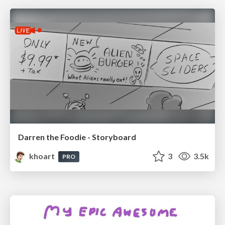
Darren the Foodie - Storyboard
khoart
3
3.5k
PRO