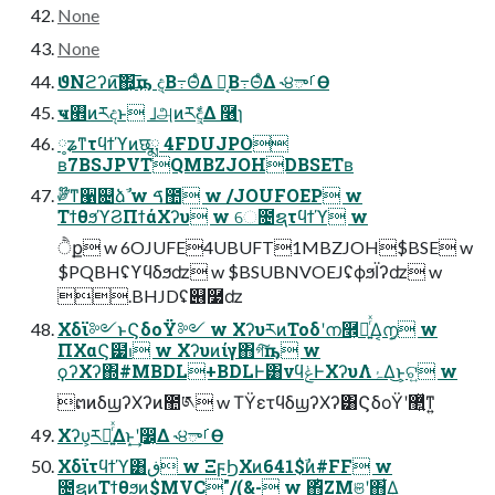
None
None
ϑΝϩʔͷ͠΍͕͢͞ҧ͏ ද͔Β߹ΘͤΔ ཪ͔Β߹ΘͤΔ ˞੪ాࡱӨ
ҹ࡮ͷཪදͱ ࡋஅͷཪද͕͋Δ ݁࿦ɿ
༷ʑͳτϥϯϓͷछྨ 4FDUJPO
ʙ7BSJPVTQMBZJOHDBSETʙ
༗໊ͳ੡଄ձࣾ w ࠃ಺ w /JOUFOEP w
ΤϯθϧϓϨΠϯάΧʔυ w େ೔ຊτϥϯϓ w
ੈք w 6OJUFE4UBUFT1MBZJOH$BSE w
$PQBHʢϒϥδϧʣ w $BSUBNVOEJʢϕϧΪʔʣ w
.BHJDʢ୆࿷ʣ
Χδϊ༻ͱϚδοΫ༻ w ΧʔυཪͷΤοδʹന࿮͕ೖ͍ͬͯΔ͔൱͔ w
ΠΧαϚ๷ࢭ w Χʔυͷίγ΋গ͠ҧ͏ w
ϙʔΧʔ΍#MBDL+BDLͰ͸νϥݟͰΧʔυΛۂ͛Δ͜ͱ͕ଟ͍ w
ຕͷδϣʔΧʔͷ಺༁ w ΤΫετϥδϣʔΧʔ͸ϚδοΫʹ޲͍ͯͳ͍
Χʔυ͕ཪฦ͍ͬͯΔͱ͙͢ʹ෼͔Δ ˞੪ాࡱӨ
Χδϊτϥϯϓ͸ڧ w ΞϝϦΧͷ641$ࣾͷ#FF w
೔ຊͷΤϯθϧͷ$MVC"/(&- w ΋ͪΖΜଞʹ΋͋Δ͕