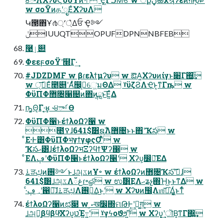
w σοΫͷதʹೖΕͨΧʔυΛ
Կ౓΋Ұ൪্ʹ্͛Δਓ Ҿ༻
ݩIUUQTOPUFDPNNBFEB
ؓ࿩ٳ୊
ΦεεϝσοΫʹ໭Γ·͢
#JDZDMF w βɾελϯμʔυ w ఔΑ͍Χʔυͷίγͱ׈Γ΍͢͞
w ੍࡞͞Εͨ೥୅ʹΑͬͯ඼࣭͕େ͖͘มΘΔ ˠϋζϨΛҾ͘ͱ͔ͳΓҧ͏ w
ΦϋΠΦ޻৔੡଄ͷ΋ͷ͕ྑ࣭ͱ͞Ε͍ͯΔ
ҧ͍͕Θ͔Γ·͔͢ʁ ˞੪ాࡱӨ
ΦϋΠΦ੡ͱέϯλοΩʔ੡ w
೥ࠒɺ641$ࣾ͸ຊࣾΛ޻৔ͱͱ΋ʹҠస w
ͦΕ·Ͱ͸ΦϋΠΦभγϯγφςΟʹ͋ͬͨ w
Ҡసޙ͸ɺέϯλοΩʔभΞʔϥϯΨʔ΁ w
ͦΕΛڥʹΦϋΠΦ੡ͱέϯλοΩʔ੡ʹ Χʔυ͕෼ผ͞ΕΔ
࠶ੜࢴͷ࢖༻ͱࡋஅػͷҰ৽ w έϯλοΩʔͷ޻৔Ҡసʹࡍ͠ɺ
641$ࣾ͸ࡋஅػΛഁغɾ৽ௐͨ͠ w ಉࣾ͸͜ΕΛޙʑչ΍Ή͜ͱͱͳΔ w
·ͨ؀ڥʹ഑ྀ͠ɺ࠶ੜࢴΛ࢖༻͢Δ͜ͱʹ w Χʔυͷ඼࣭Λஶ͘͠Լ͛Δ͖͔͚ͬͱͳͬͨ
έϯλοΩʔ੡ͷಛ௃ w ކ͕ख׼΍ମԹͰ͙͢ʹ༹͚ग़͢ w
ࡋஅ໘͕βϥβϥͯ͠Χʔυ͕טΈ߹͍ʹ͍͘ ˠγϟοϑϧ͠ʹ͍͘ w Χʔυ͕͙͢ʹॊΒ͔͘ͳΓ΍͍͢