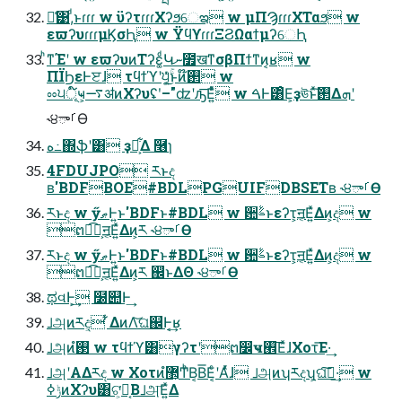
ྫ͑͹,ͩͱɾɾɾ w ϋʔτɾɾɾΧʔϧେఇ w μΠϠɾɾɾΧΤαϧ w
εϖʔυɾɾɾμϏσԦ w ΫϥϒɾɾɾΞϨΩαϯμʔେԦ
ͪͳΈʹ w εϖʔυͷΤʔε͚ͩԿނ೿खͳσβΠϯͳͷ͔ʁ w
ΠΪϦεͰੲɺ τϥϯϓʹ੫͕͔͔͍ۚͬͯͨ͜ͱͷ໊࢒ w
ೲ੫ূ໌ҹ͕࠷ॳͷΧʔυʢʹ–"ʣʹԡ͞Ε͍ͯͨ w ࠓͰ͸ͦΕ͕ҙঊͱͯ͠࢒Δܗʹ
˞੪ాࡱӨ
ه߸΍ֆʹ͸ ҙຯ͕͋Δ ݁࿦ɿ
4FDUJPO ཪͱද
ʙ'BDFBOE#BDLPGUIFDBSETʙ ˞੪ాࡱӨ
ཪͱද w ӳޠͰ͍͏ͱ'BDFͱ#BDL w ਺ࣈͱεʔτ͕ॻ͔Ε͍ͯΔͷ͕ද w
ຕಉ͡ฑ͕ॻ͔Ε͍ͯΔͷ͕ཪ ˞੪ాࡱӨ
ཪͱද w ӳޠͰ͍͏ͱ'BDFͱ#BDL w ਺ࣈͱεʔτ͕ॻ͔Ε͍ͯΔͷ͕ද w
ຕಉ͡ฑ͕ॻ͔Ε͍ͯΔͷ͕ཪ ஌ͬͱΔΘ ˞੪ాࡱӨ
ಥવͰ͕͢ ໰୊Ͱ͢
ࡋஅͷཪද͕ ͋ΔͷΛ͝ଘ஌Ͱ͔͢ʁ
ࡋஅͷ࢓ํ w τϥϯϓ͸γʔτʹຕ෼ҹ࡮͞ΕͯɺΧοτ͞Ε·͢
ࡋஅʹΑΔཪද w Χοτͷํ޲͕ͲͪΒ͔Β͞Ε͔ͨʹΑͬͯɺ ࡋஅͷʮཪදʯ͕ଘࡏ͠·͢ w
ݱߦͷΧʔυ͸ଟ͕͘ཪ͔Βࡋஅ͞Ε͍ͯΔ