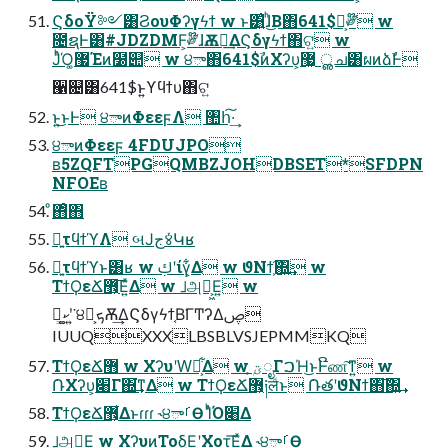
ϚδοΫ༻͸ϨουΦʔγϟϯ w ͱ͸͍͑ɺͪ͜Β΋641$͕ࣾ༗໊ w
೔ຊͰ͸#JDZDMF͕༗໊ɺѪ༻͢ΔϚδγϟϯ΋ଟ͍ w
ͿͬͪΌ͚޷Έͷ໰୊ w ੪ా΋641$ࣾͷΧʔυ͕޷͖ ൢച͸ผͷձࣾͰ
੡଄͸641$ͱ͍͏ϒϥϯυ΋ଟ͍
ͱ͍͏͜ͱͰ ੪ాͷΦεεϝΛ ঺հ͠·͢
੪ాͷΦεεϝ 4FDUJPO
ʙ5ZQFTPGQMBZJOHDBSET*SFDPN
NFOEʙ
ͦ΋ͦ΋
ྑ͍τϥϯϓΛ બͿج४ͬͯԿʁ
ྑ͍τϥϯϓͱ͸ʁ w ࢴʹίγ͕͋Δ w ϑΝϯ͕͠΍͍͢ w
ΤϯϘεՃ޻͕͞Ε͍ͯΔ w ࡋஅ໘͕͖Ε͍ w
ކ༹͕͚ʹ͍͘ ੪ా͕ܟѪ͢ΔϚδγϟϯ͔Β͘ΓͲʔΔࢯ
IUUQXXXLBSBLVSJEPMMKQ
ΤϯϘεՃ޻ w ΧʔυʹԜತ͕͋Δ w ۭؾ͕ೖΓࠐΉ͜ͱͰີண͠ͳ͍ w
݁ՌΧʔυ͕׈Γ΍͘͢ͳΔ w ΤϯϘεՃ޻͕༏लͩͱ ݁ՌతʹϑΝϯ΋͠΍͍͢
ΤϯϘεՃ޻͕͋Δͱɾɾɾ ˞੪ాࡱӨ ΊͬͪΌ׈Δ
ࡋஅ໘͕͖Ε͍ w ΧʔυͷΤοδ͕͖Ε͍ʹΧοτ͞Ε͍ͯΔ ˞੪ాࡱӨ