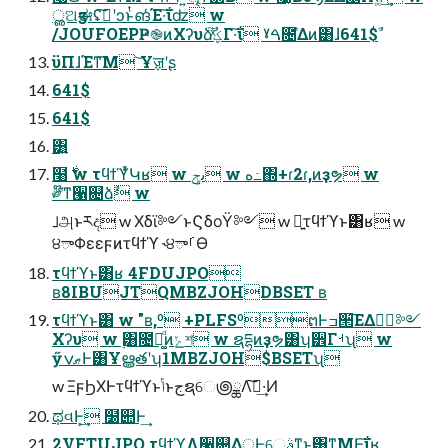
ൢଅӡಈʢࢼ͠ʹͻͱͭങͬͯΈ·͠ΐ͏ʣ w
/JOUFOEPҎ֎ͷΧʔυձ֮ࣾ͑ͯؼΓ·͠ΐ͏ ˠࠓ೔֮͑Δͷ͸ɺ641$ࣾ
ϋΠɺΈͳ͞Μ ͝Ұॹʹʂ
641$
641$
͸͍
໨࣍ w τϥϯϓͬͯԿʁ w ىݯ w ه߸΍+ɾ2ɾ,ͷҙຯ w
༗໊ͳ੡଄ձࣾ w
ࡋஅͱཪද w Χδϊ༻ͱϚδοΫ༻ w ྑ͍τϥϯϓͱ͸ʁ w
੪ాΦεεϝͷτϥϯϓ ˞੪ాࡱӨ
τϥϯϓͱ͸ʁ 4FDUJPO
ʙ8IBUJTQMBZJOHDBSET ʙ
τϥϯϓͱ͸ w "ʙ,º +PLFSºຕͰߏ੒͞ΕΔ༡ٔ༻
Χʔυ w ࣮͸೔ຊ͚ͩͷݺশ w ຊདྷͷҙຯ͸ʮ੾Γࡳʯ w
ӳޠݍͰ͸Ұൠతʹʮ1MBZJOH$BSETʯ
w ΞϝϦΧͰτϥϯϓͱݴ͏ͱجຊେ౷ྖΛࢦ͠·͢Ͷ
ಥવͰ͕͢ ໰୊Ͱ͢
2VFTUJPO τϥϯϓΛ੡଄͢Δ্Ͱେࣄͳ͜ͱ͸ͳΜͰ͠ΐ͏ʁ