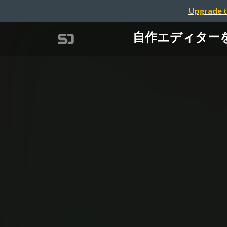
Upgrade t
自作エディター