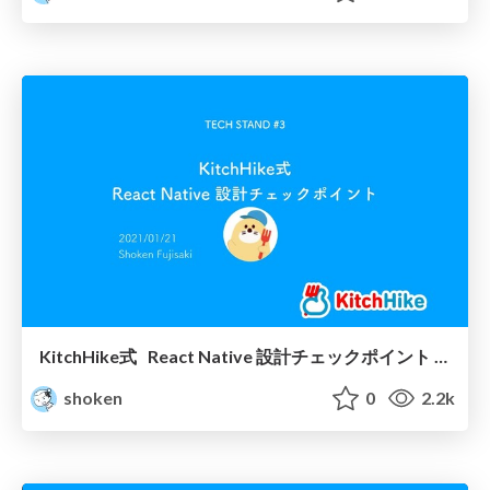
KitchHike式 React Native 設計チェックポイント / React Native App Design in KitchHike
shoken
0
2.2k