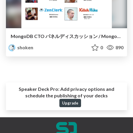
MongoDB CTO パネルディスカッション / MongoDB CTO panel discussion 2014
shoken
0
890
Speaker Deck Pro:
Add privacy options and
schedule the publishing of your decks
Upgrade