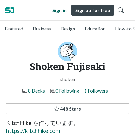
Sign in
Sign up for free
Featured
Business
Design
Education
How-to &
Shoken Fujisaki
shoken
8 Decks
0 Following
1 Followers
448 Stars
KitchHike を作っています。
https://kitchhike.com