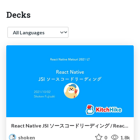
Decks
Language
React Native JSI ソースコードリーディング / React Native JSI source code reading
shoken
0
1.8k