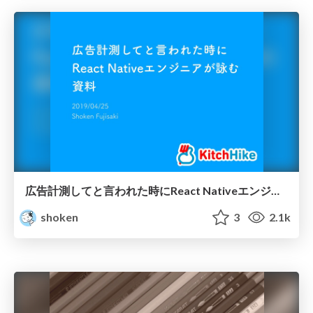
広告計測してと言われた時にReact Nativeエンジニアが詠む資料 / React Native with AppsFlyer and Firebase Analytics
shoken
3
2.1k