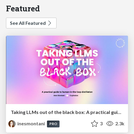
Featured
See All Featured
Taking LLMs out of the black box: A practical guide to human-in-the-loop distillation
inesmontani
3
2.3k
PRO