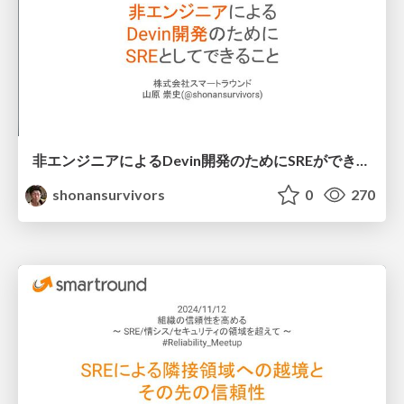
非エンジニアによるDevin開発のためにSREができること
shonansurvivors
0
270