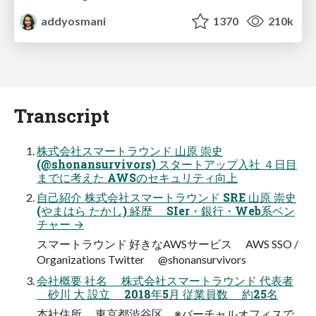
addyosmani
1370
210k
Transcript
株式会社スマートラウンド 山原 崇史
(@shonansurvivors) スタートアップ入社 ４日目
までに考えた AWSのセキュリティ向上
自己紹介 株式会社スマートラウンド SRE 山原 崇史
(やまはら たかし) 経歴 SIer・銀行・Web系ベン
チャー →
スマートラウンド 好きなAWSサービス AWS SSO /
Organizations Twitter @shonansurvivors
会社概要 社名 株式会社スマートラウンド 代表者
砂川 大 設立 2018年5月 従業員数 約25名
本社住所 東京都渋谷区 ※バーチャルオフィスで