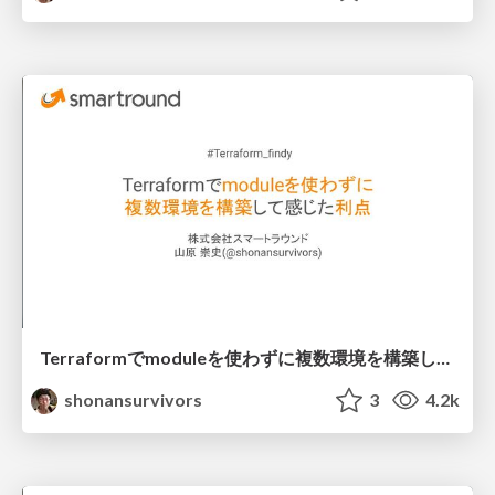
Terraformでmoduleを使わずに複数環境を構築して感じた利点
shonansurvivors
3
4.2k