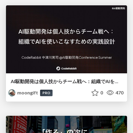
AI駆動開発は個人技からチーム戦へ：組織でAIを使いこなすための実践設計
moongift
0
470
PRO