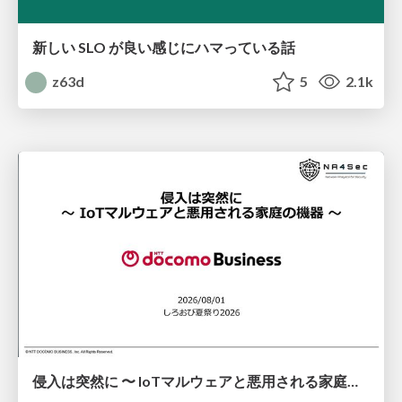
新しい SLO が良い感じにハマっている話
z63d
5
2.1k
侵入は突然に 〜 IoTマルウェアと悪用される家庭の機器 ～ / When Intrusion Strikes: IoT Malware and the Abuse of Home Devices