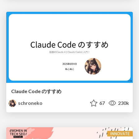
Claude Code のすすめ
schroneko
67
230k