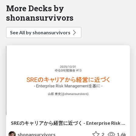
More Decks by
shonansurvivors
See All by shonansurvivors
SREのキャリアから経営に近づく - Enterprise Risk Managementを基に -
shonansurvivors
2
1.6k