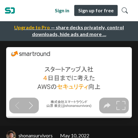
Sign in
Sign up for free
Upgrade to Pro
— share decks privately, control
downloads, hide ads and more …
shonansurvivors
May 10, 2022