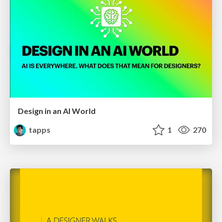
Design in an AI World
tapps
1
270