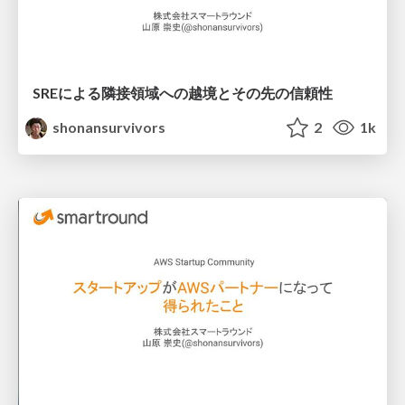
SREによる隣接領域への越境とその先の信頼性
shonansurvivors
2
1k