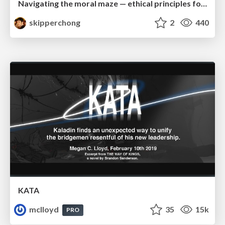
Navigating the moral maze — ethical principles for Al-driven product design
skipperchong
2
440
KATA
mclloyd
35
15k
PRO