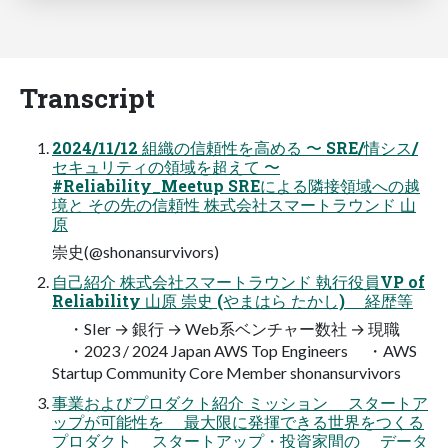
Transcript
2024/11/12 組織の信頼性を高める 〜 SRE/情シス/
セキュリティの領域を超えて 〜
#Reliability_Meetup SREによる隣接領域への越
境と その先の信頼性 株式会社スマートラウンド 山
原
崇史(@shonansurvivors)
自己紹介 株式会社スマートラウンド 執行役員VP of
Reliability 山原 崇史 (やまはら たかし) 経歴等
・SIer → 銀行 → Web系ベンチャー数社 → 現職
・2023 / 2024 Japan AWS Top Engineers ・AWS
Startup Community Core Member shonansurvivors
事業およびプロダクト紹介 ミッション スタートア
ップが可能性を 最大限に発揮できる世界をつくる
プロダクト スタートアップ・投資家間の データ