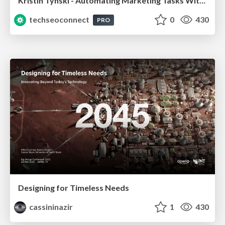
Kristin Tynski - Automating Marketing Tasks With AI
techseoconnect
0
430
PRO
Designing for Timeless Needs
cassininazir
1
430