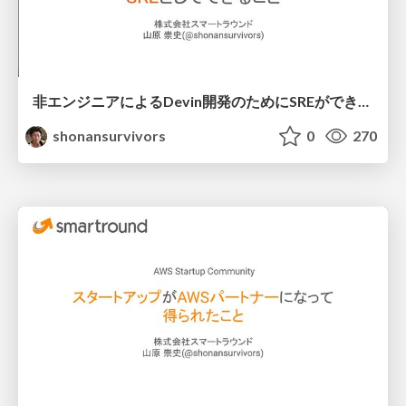
非エンジニアによるDevin開発のためにSREができること
shonansurvivors
0
270