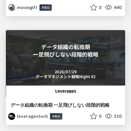
moongift
0
440
PRO
データ組織の転換期 一足飛びしない段階的戦略
leveragestech
0
150
PRO