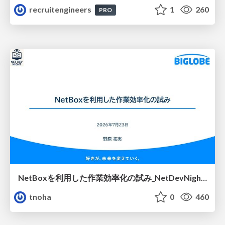
recruitengineers
1
260
PRO
NetBoxを利用した作業効率化の試み_NetDevNight4
tnoha
0
460