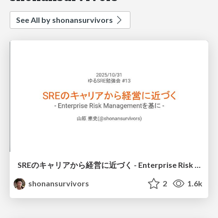
See All by shonansurvivors
SREのキャリアから経営に近づく - Enterprise Risk Managementを基に -
shonansurvivors
2
1.6k