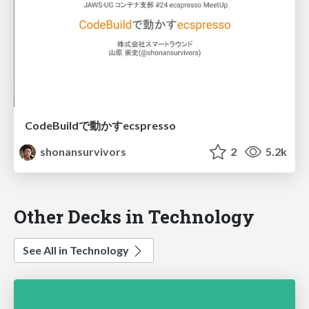
CodeBuildで動かすecspresso
shonansurvivors
2
5.2k
Other Decks in Technology
See All in Technology