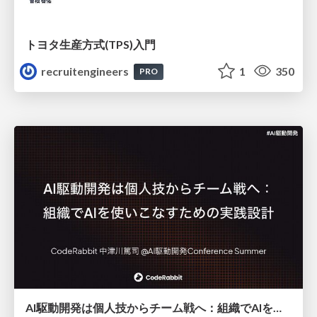
トヨタ⽣産⽅式(TPS)⼊⾨
recruitengineers
1
350
PRO
AI駆動開発は個人技からチーム戦へ：組織でAIを使いこなすための実践設計