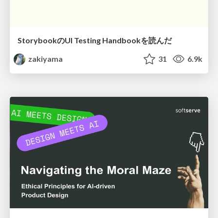
StorybookのUI Testing Handbookを読んだ
zakiyama
31
6.9k