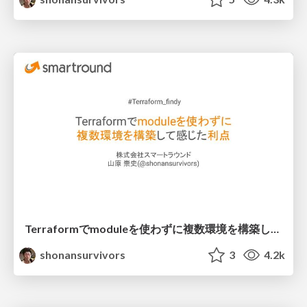
Terraformでmoduleを使わずに複数環境を構築して感じた利点
shonansurvivors
3
4.2k