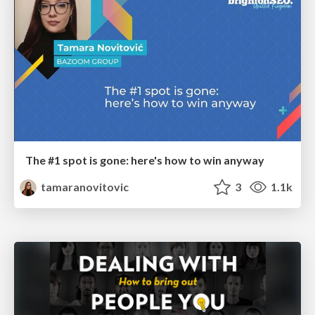
The #1 spot is gone: here's how to win anyway
tamaranovitovic
3
1.1k