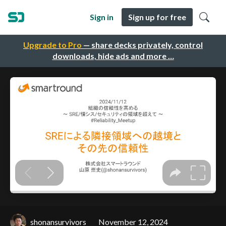
Sign in
Sign up for free
Upgrade to Pro
— share decks privately, control
downloads, hide ads and more …
shonansurvivors
November 12, 2024