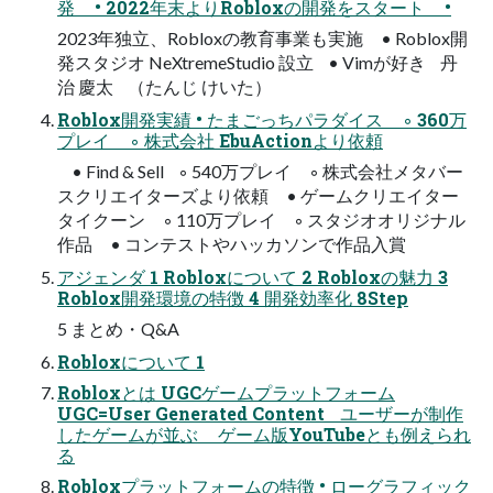
発 • 2022年末よりRobloxの開発をスタート •
2023年独立、Robloxの教育事業も実施 • Roblox開
発スタジオ NeXtremeStudio 設立 • Vimが好き 丹
治 慶太 （たんじ けいた）
Roblox開発実績 • たまごっちパラダイス ◦ 360万
プレイ ◦ 株式会社 EbuActionより依頼
• Find & Sell ◦ 540万プレイ ◦ 株式会社メタバー
スクリエイターズより依頼 • ゲームクリエイター
タイクーン ◦ 110万プレイ ◦ スタジオオリジナル
作品 • コンテストやハッカソンで作品入賞
アジェンダ 1 Robloxについて 2 Robloxの魅力 3
Roblox開発環境の特徴 4 開発効率化 8Step
5 まとめ・Q&A
Robloxについて 1
Robloxとは UGCゲームプラットフォーム
UGC=User Generated Content ユーザーが制作
したゲームが並ぶ ゲーム版YouTubeとも例えられ
る
Robloxプラットフォームの特徴 • ローグラフィック