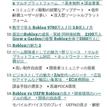
x マルチプラットフォーム • 基本無料 + 課金要素
• コミュニティ駆動の頻繁なアップデート • 低年
齢層ユーザーが多い • 没入型ソーシャルプラット
フォーム
数字で見る Roblox 9780万人 / 日 3.8億人 / 月
最近のRobloxの成長・実績 同時接続数 2100万人
Grow a Gardenの衝撃 Roblox全体で3300万人に
Robloxの魅力 2
ゲーム開発者としての魅力 • 即リリース • マルチ
プラットフォーム対応 • ネットワーク・サーバー
費ゼロ
• 高い制作自由度 • 開発者コミュニティの発展
ビジネスとしての魅力 • Z/α世代へのリーチ • 広告
やアイテムなど幅広い集客法 • EC連携開始 •
課金手段の豊富さ • 高速PDCA環境
Roblox vs UEFN Robloxの良さ • 開発環境のハー
ドルの低さ • 開発の自由度 •
モバイルデバイスでのプレイ UEFNの良さ ・解析