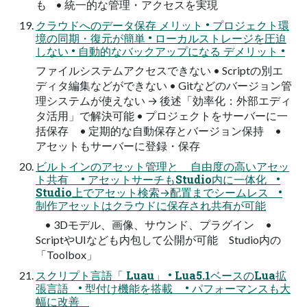
も • 統一的な管理・アクセスを実現
クラウドへのデータ保存 メリット • プロジェクト環
境の同期・復元が簡単 • ローカルストレージを圧迫
しない • 自動的なバックアップになる デメリット •
ファイルシステムアクセスできない • Scriptの別エ
ディタ編集などができない • Gitなどのバージョン管
理システムが使えない → 後述「効率化：外部エディ
タ活用」で解決可能 • プロジェクトをサーバーに一
括保存 • 定期的な自動保存とバージョン保持 •
アセットもサーバーに登録・保存
ビルトインのアセット管理と 自由度の高いアセッ
ト共有 • アセットサーチもStudio内に一体化 •
Studio上でアセット検索→配置までシームレス •
制作アセットはクラウドに保存され共有が可能
• 3Dモデル、画像、サウンド、プラグイン •
ScriptやUIなども内包して公開が可能 Studio内の
「Toolbox」
スクリプト言語「 Luau」 • Lua5.1ベースのLua拡
張言語 • 型付け機能を搭載 • パフォーマンスも大
幅に改善