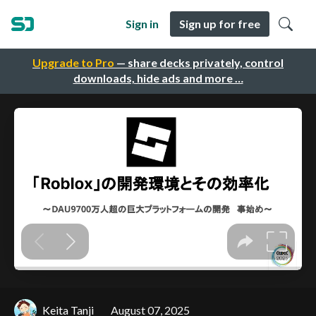
Sign in
Sign up for free
Upgrade to Pro
— share decks privately, control
downloads, hide ads and more …
Keita Tanji
August 07, 2025