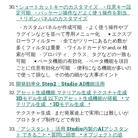
• ショートカットキーのカスタマイズ - 任意キー設
定可能 - パッケージ操作などよく使う操作を割当
• リボンパネルのカスタマイズ
- カスタムパネルが作成可能 - よく使う操作やプ
ラグインなどを並べて専用メニュー化 • エクスプ
ローラフィルター - 全てがツリーにあるため数が
多くフィルタは重要 - ワイルドカードや and, or 検
索が可能 - プロパティ、クラス、タグなどの一致も
可能 • ベータ機能の有効化 - ベータ機能を項目
ごとに任意有効化が可能 - 便利になる機能が多いの
で使って損なし その他の細かな大事ポイント
開発効率化 Step2：Studio AI機能活用
アセット生成機能 マテリアル生成 テクスチャ生成
3Dモデル生成 以下のアセット生成機能が搭載 • マ
テリアル生成 • 3Dモデル生成 •
テクスチャ生成 まだ発展途上で実用には難しいが
プロトタイプ制作などで有効
「アシスタント」活用 Studio内製のAIアシスタン
ト できること • 質問に回答 • オブジェクトの追