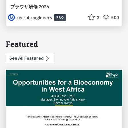
ブラウザ研修 2026
recruitengineers
3
500
PRO
Featured
See All Featured