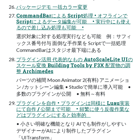
パッケージデモ 一括カラー変更
CommandBarによる Script処理 • オフラインで
Scriptによるデータ編集が可能 • 実行中にも使え
るので差し込み処理も可能 •
選択対象に対する処理実行なども可能 例：サフィ
ックス番号付与 面倒な手作業を Scriptで一括処理
CommandBarはスタジオ最下端にある
プラグイン活用 代表的なもの AutoScaleLite UIの
スケール変換 Building Tools by F3X 配置物の調
整 Archimedes
パーツの補間 Moon Animator 2(有料) アニメーショ
ン /カットシーン編集 • Studioで簡単に導入可能 •
多数のプラグインが公開 • 無料～有料
プラグインを自作 • プラグインは同様に Luau実装
にて自作 / 公開まで可能 • 頻繁に使う反復作業な
どはプラグインにすると効率的
• 小さい明確な機能となり AIでも制作がしやすい
デザイナーがAIにより制作したプラグイン
「UITransform」