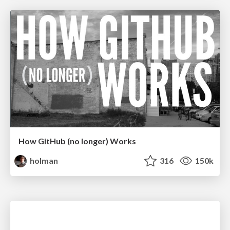
How GitHub (no longer) Works
holman
316
150k