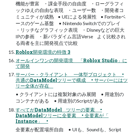
機能が豊富 ・課金手段の自由度 ・ローグラフィ
ックゆえの自由な表現 ・ユーザー数 ・開発者コ
ミュニティが成熟 • UEによる発展性 • Fortniteベ
ースのゲーム基盤 • Nintendo Switchでのプレイ
・リッチなグラフィック表現 ・Disneyなどの巨大
IPの参画 ・新パラダイム言語Verse よく比較され
る両者を主に開発視点で比較
Roblox開発環境の特徴 3
オールインワンの開発環境 「Roblox Studio」に
て開発
サーバー・クライアント 一体型プロジェクト •
共通のDataModelツリーで構成 • サーバーにはツ
リー全体が存在
• クライアントには複製対象のみ展開 • 用途別の
コンテナがある • 用途別のScriptがある
すべてがDataModel ツリーの要素 •
DataModelツリーに全要素 • 全要素が「
Instance」 •
全要素が配置場所自由 • UIも、Soundも、Script