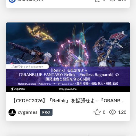
【CEDEC2026】『Relink』を拡張せよ - 『GRANBLUE FANTASY: Relink - Endless Ragnarok』の開発速度と品質を守るCI運用
cygames
0
120
PRO