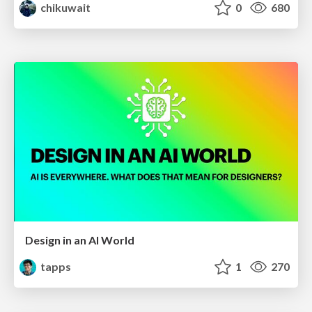
chikuwait
0
680
Design in an AI World
tapps
1
270