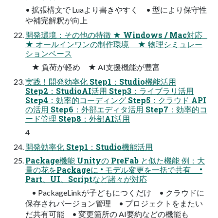
• 拡張構文で Luaより書きやすく • 型により保守性
や補完解釈が向上
開発環境：その他の特徴 ★ Windows / Mac対応
★ オールインワンの制作環境 ★ 物理シミュレー
ションベース
★ 負荷が軽め ★ AI支援機能が豊富
実践！開発効率化 Step1：Studio機能活用
Step2：StudioAI活用 Step3：ライブラリ活用
Step4：効率的コーディング Step5：クラウド API
の活用 Step6：外部エディタ活用 Step7：効率的コ
ード管理 Step8：外部AI活用
4
開発効率化 Step1：Studio機能活用
Package機能 Unityの PreFab と似た機能 例：大
量の花をPackageに • モデル変更を一括で共有 •
Part、UI、Scriptなど諸々が対応
• PackageLinkが子どもにつくだけ • クラウドに
保存されバージョン管理 • プロジェクトをまたい
だ共有可能 • 変更箇所の AI要約などの機能も