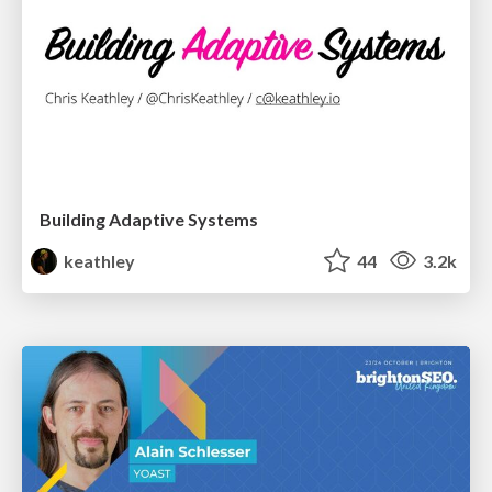
Building Adaptive Systems
keathley
44
3.2k