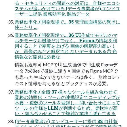
る ・セキュリティの課題への対応は、仕様やエコシ
ステムが追いかけている (データ事業者が) エンドユ
ーザーに提供 業務効率化 製品データ
業務効率化 / 開発現場で... 35 管理画面構築の繋ぎに
使ったり ...
業務効率化 / 開発現場で... 36 UI作成でモデルのマ
ルチモーダル機能だけでなく、 Figmaの情報を利
用することで精度を上げる 画像の解釈能⼒⾼い！
が、画像のみだと解釈され ないデータもある😥 ⾊
情報など開発に必要な
情報も返却可 MCPでUI⽣成 画像でUI⽣成 Figmaデ
ータ 7b68eeで微妙に違う ※ 画像でもFigma MCPで
も思っ た⽣成ができないケースは多く、 別途コンテ
キスト情報を与えるな どプラクティスが必要。
業務効率化 / 全般 37 様々なツールを組み合わせて
業務の効率化 ・ツールの連携設定でコーディングが
不要 ・複数のツールを登録し、問い合わせによって
ツール の仕様をLLMが判断するため、柔軟性が高
い ・組み合わせることで複雑な業務も遂行できる
(データ事業者が) エンドユーザーに提供 38 ⾃社製
品ドキュメントを⽣成AI サービス起点で情報検索で