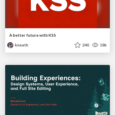
A better future with KSS
kneath
240
18k