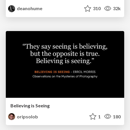
deanohume
310
32k
Believing is Seeing
oripsolob
1
180