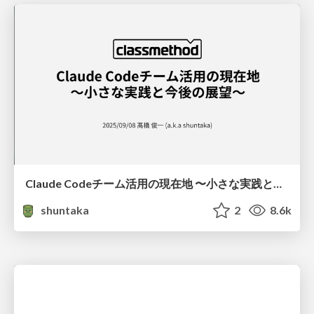
Claude Codeチーム活用の現在地 〜小さな実践と今後の展望〜 / Current State of Claude Code Team Adoption - Small Practices and Future Prospects
shuntaka
2
8.6k