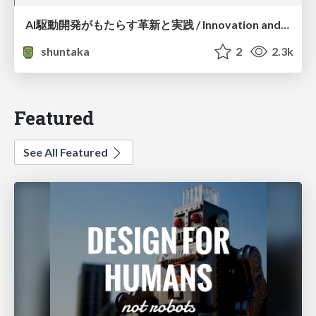
AI駆動開発がもたらす革新と実践 / Innovation and Practice Brought by AI-Driven Development
shuntaka
2
2.3k
Featured
See All Featured