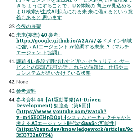
きる ようにすることで、UX体験の 向上が⾒込める
より検索が⽣成AI起点になる未 来に備えるという意
義もあると 思います
今後の展望
未来(妄想) 40 参考:
https://google.github.io/A2A/#/ 各ドメイン領域
に強い AIエージェント が協調する未来..?（マルチ
エージェン ト協調）
課題 41 ‧多段で呼び出すと遅い ‧セキュリティ ‧サー
ビスとの認証/認可の話 これらの課題は、仕様やエ
コシステムが追いかけている状態
None
参考資料
参考資料 44 ‧[AI駆動開発(AI-Driven
Development) 勉強会（第6回)]
(https://www.youtube.com/watch?
v=m45EOIHpDOo) ‧[システムアーキテクチャから
考えるAIエージェント時代のSaaSの可能性]
(https://zenn.dev/knowledgework/articles/9c
3f33732a0754)