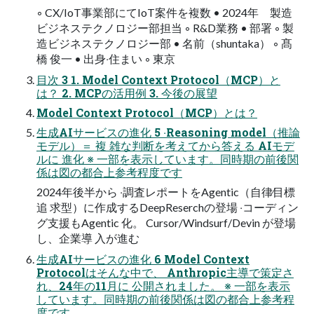
◦ CX/IoT事業部にてIoT案件を複数 • 2024年 製造
ビジネステクノロジー部担当 ◦ R&D業務 • 部署 ◦ 製
造ビジネステクノロジー部 • 名前（shuntaka） ◦ 髙
橋 俊⼀ • 出⾝‧住まい ◦ 東京
⽬次 3 1. Model Context Protocol（MCP）と
は？ 2. MCPの活⽤例 3. 今後の展望
Model Context Protocol（MCP）とは？
⽣成AIサービスの進化 5 ‧Reasoning model（推論
モデル）＝ 複 雑な判断を考えてから答える AIモデ
ルに 進化 ※ ⼀部を表⽰しています。同時期の前後関
係は図の都合上参考程度です
2024年後半から ‧調査レポートをAgentic（⾃律∕⽬標
追 求型）に作成するDeepReserchの登場 ‧コーディン
グ⽀援もAgentic 化。 Cursor/Windsurf/Devin が登場
し、企業導 ⼊が進む
⽣成AIサービスの進化 6 Model Context
Protocolはそんな中で、 Anthropic主導で策定さ
れ、24年の11⽉に 公開されました。 ※ ⼀部を表⽰
しています。同時期の前後関係は図の都合上参考程
度です