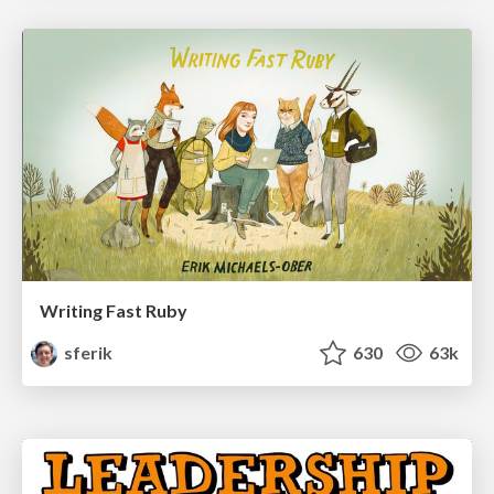
Writing Fast Ruby
sferik
630
63k