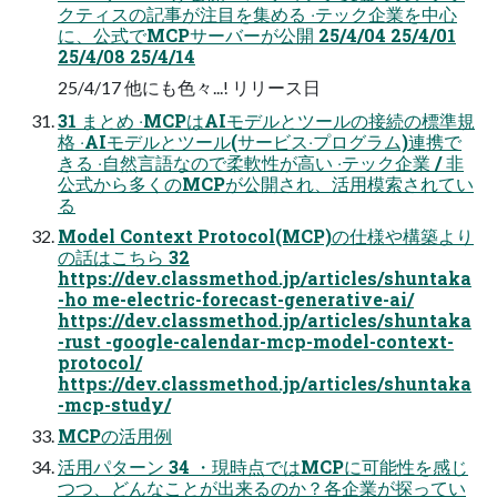
クティスの記事が注⽬を集める ‧テック企業を中⼼
に、公式でMCPサーバーが公開 25/4/04 25/4/01
25/4/08 25/4/14
25/4/17 他にも⾊々...! リリース⽇
31 まとめ ‧MCPはAIモデルとツールの接続の標準規
格 ‧AIモデルとツール(サービス‧プログラム)連携で
きる ‧⾃然⾔語なので柔軟性が⾼い ‧テック企業 / ⾮
公式から多くのMCPが公開され、活⽤模索されてい
る
Model Context Protocol(MCP)の仕様や構築より
の話はこちら 32
https://dev.classmethod.jp/articles/shuntaka
-ho me-electric-forecast-generative-ai/
https://dev.classmethod.jp/articles/shuntaka
-rust -google-calendar-mcp-model-context-
protocol/
https://dev.classmethod.jp/articles/shuntaka
-mcp-study/
MCPの活⽤例
活⽤パターン 34 ・現時点ではMCPに可能性を感じ
つつ、どんなことが出来るのか？各企業が探ってい