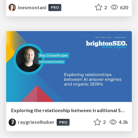
inesmontani
2
620
PRO
Exploring the relationship between traditional SERPs and Gen AI search
raygrieselhuber
2
4.2k
PRO