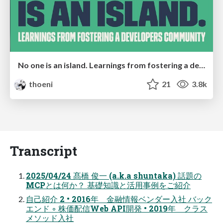
No one is an island. Learnings from fostering a developers community.
thoeni
21
3.8k
Transcript
2025/04/24 髙橋 俊⼀ (a.k.a shuntaka) 話題の
MCPとは何か？ 基礎知識と活⽤事例をご紹介
⾃⼰紹介 2 • 2016年 ⾦融情報ベンダー⼊社 バック
エンド ◦ 株価配信Web API開発 • 2019年 クラス
メソッド⼊社