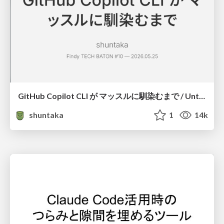
GitHub Copilot CLI が マッスルに馴染むまで / Until GitHub Copilot CLI Becomes Second Nature
shuntaka
1
14k