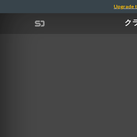
Upgrade t
ク