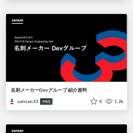
名刺メーカーDevグループ 紹介資料
sansan33
0
1.2k
PRO