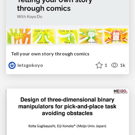
Tell your own story through comics
letsgokoyo
1
1k