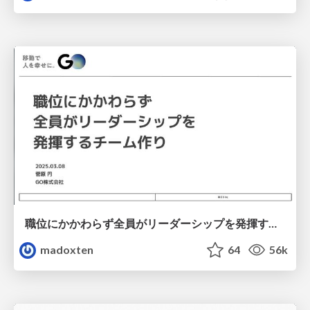
職位にかかわらず全員がリーダーシップを発揮するチーム作り / Building a team where everyone can demonstrate leadership regardless of position
madoxten
64
56k