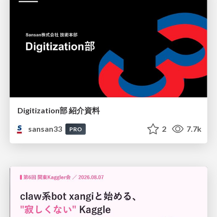
Digitization部 紹介資料
sansan33
2
7.7k
PRO