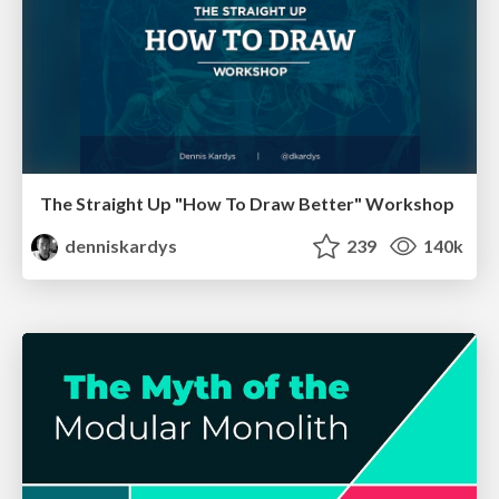
The Straight Up "How To Draw Better" Workshop
denniskardys
239
140k