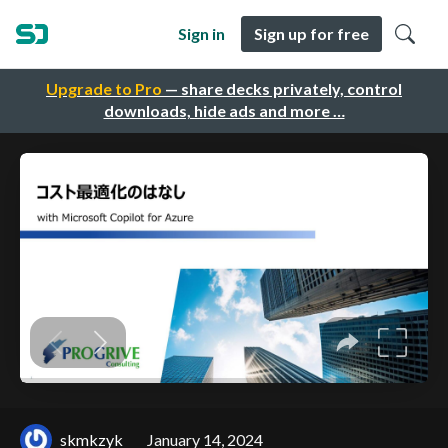
Sign in
Sign up for free
Upgrade to Pro
— share decks privately, control
downloads, hide ads and more …
skmkzyk
January 14, 2024