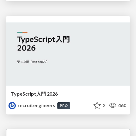
TypeScript入門 2026
recruitengineers
2
460
PRO