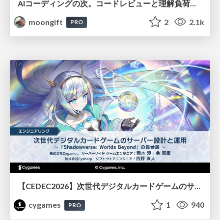
AIコーディングの次。コードレビューと理解負荷を解消して組織の開発生産性を高める
moongift
2
2.1k
PRO
【CEDEC2026】次世代デジタルカードゲームのサーバー設計と運用 〜『Shadowverse: Worlds Beyond』の舞台裏～
cygames
1
940
PRO