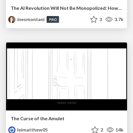
The AI Revolution Will Not Be Monopolized: How open-source beats economies of scale, even for LLMs
inesmontani
3
3.7k
PRO
The Curse of the Amulet
leimatthew05
2
14k