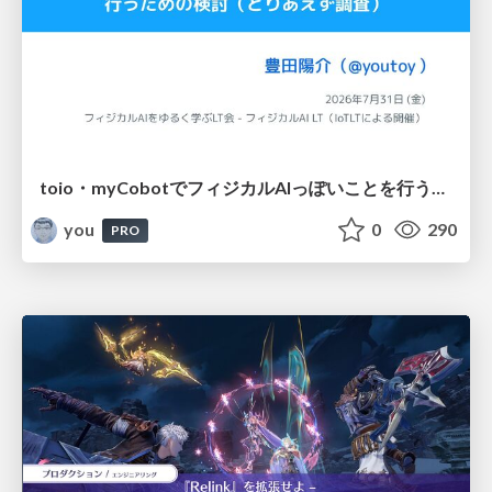
toio・myCobotでフィジカルAIっぽいことを行うための検討（とりあえず調査） / フィジカルAI LT（IoTLTによる開催）
you
0
290
PRO