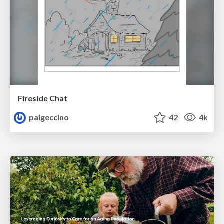
Fireside Chat
paigeccino
42
4k