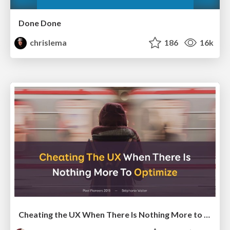
Done Done
chrislema
186
16k
Cheating the UX When There Is Nothing More to Optimize - PixelPioneers