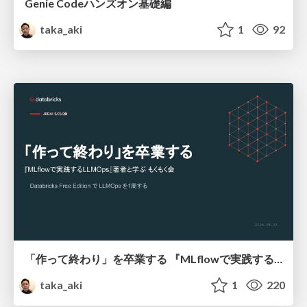
Genie Codeハンズオン基礎編
taka_aki
1
92
「作って終わり」を卒業する 『MLflowで実践するLLMOps』著者と学ぶ もくもく会
taka_aki
1
220