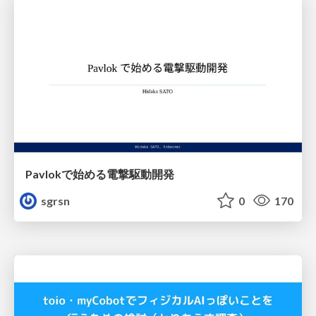
Pavlokで始める電撃駆動開発
sgrsn
0
170