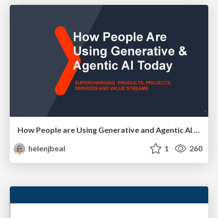
How People are Using Generative and Agentic AI to Supercharge Their Products, Projects, Services and Value Streams Today
helenjbeal
1
260