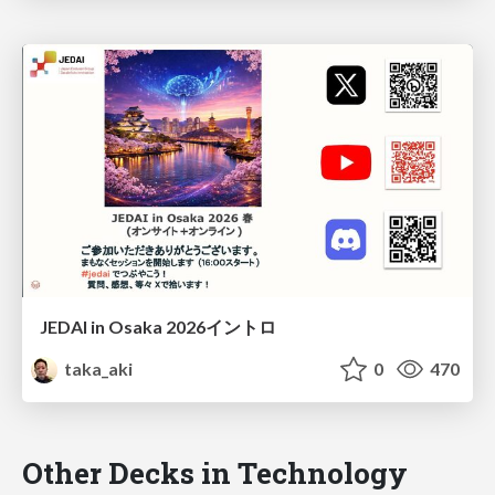
JEDAI in Osaka 2026イントロ
taka_aki
0
470
Other Decks in Technology