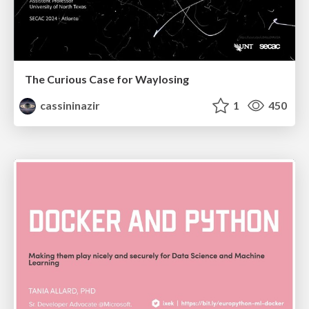
The Curious Case for Waylosing
cassininazir
1
450