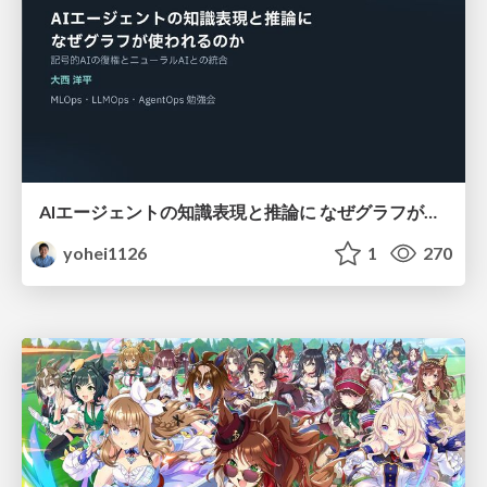
AIエージェントの知識表現と推論に なぜグラフが使われるのか - 記号的AIの復権とニューラルAIとの統合
yohei1126
1
270