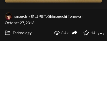
smagch（島口 知也/Shimaguchi Tomoya）
October 27, 2013
Technology
8.4k
14