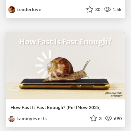
tenderlove
30
1.5k
How Fast Is Fast Enough? [PerfNow 2025]
tammyeverts
3
690