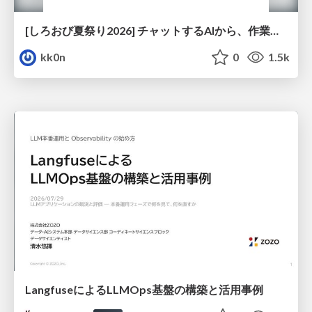
[しろおび夏祭り2026] チャットするAIから、作業するAIへ - 使われ方の変化と、その裏側で起きていること
kk0n
0
1.5k
LangfuseによるLLMOps基盤の構築と活用事例