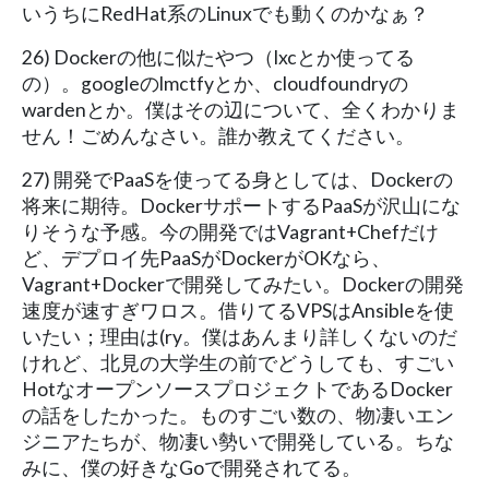
いうちにRedHat系のLinuxでも動くのかなぁ？
26) Dockerの他に似たやつ（lxcとか使ってる
の）。googleのlmctfyとか、cloudfoundryの
wardenとか。僕はその辺について、全くわかりま
せん！ごめんなさい。誰か教えてください。
27) 開発でPaaSを使ってる身としては、Dockerの
将来に期待。DockerサポートするPaaSが沢山にな
りそうな予感。今の開発ではVagrant+Chefだけ
ど、デプロイ先PaaSがDockerがOKなら、
Vagrant+Dockerで開発してみたい。Dockerの開発
速度が速すぎワロス。借りてるVPSはAnsibleを使
いたい；理由は(ry。僕はあんまり詳しくないのだ
けれど、北見の大学生の前でどうしても、すごい
HotなオープンソースプロジェクトであるDocker
の話をしたかった。ものすごい数の、物凄いエン
ジニアたちが、物凄い勢いで開発している。ちな
みに、僕の好きなGoで開発されてる。