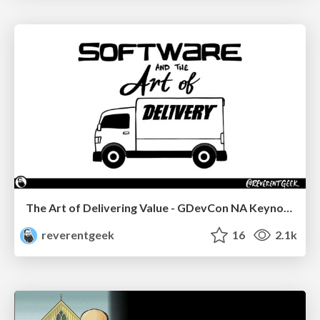
The Art of Delivering Value - GDevCon NA Keynote
reverentgeek
16
2.1k