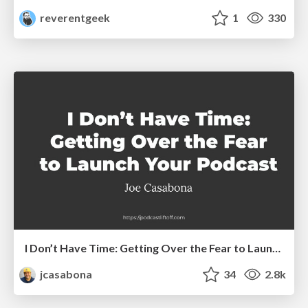
reverentgeek
1
330
I Don’t Have Time: Getting Over the Fear to Launch Your Podcast
jcasabona
34
2.8k