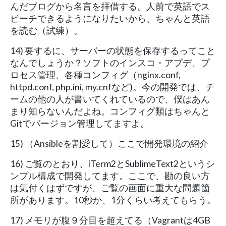
んだブログから名言を拝借する。人前で英語でス
ピーチできるようになりたいから、ちゃんと英語
を読む（試練）。
14) 要するに、サーバーの状態を保存するってこと
なんでしょうか？ソフトのインスコ・アプデ、プ
ロセス管理、各種コンフィグ（nginx.conf,
httpd.conf, php.ini, my.cnfなど)。今の開発では、チ
ームの他の人が書いてくれているので、僕はあん
まり知らないんだよね。コンフィグ類はちゃんと
Gitでバージョン管理してますよ。
15) （Ansibleを割愛して）ここで開発環境の紹介
16) ご覧のとおり、iTerm2とSublimeText2というシ
ンプル構成で開発してます。ここで、勘の良い方
は気付くはずですが、ご覧の画面に重大な問題箇
所があります。10秒か、1分くらい考えてもらう。
17) メモリが腹９分目を超えてる（Vagrantは4GB