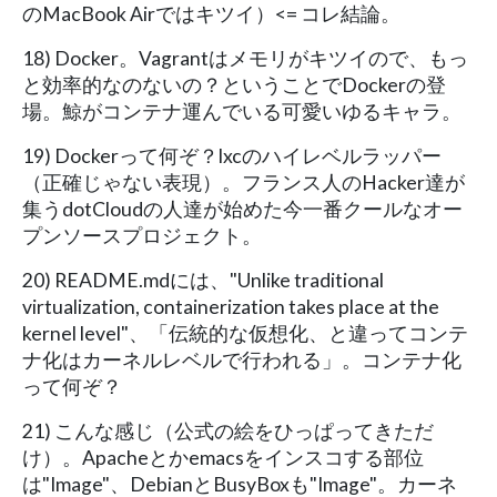
のMacBook Airではキツイ）<= コレ結論。
18) Docker。Vagrantはメモリがキツイので、もっ
と効率的なのないの？ということでDockerの登
場。鯨がコンテナ運んでいる可愛いゆるキャラ。
19) Dockerって何ぞ？lxcのハイレベルラッパー
（正確じゃない表現）。フランス人のHacker達が
集うdotCloudの人達が始めた今一番クールなオー
プンソースプロジェクト。
20) README.mdには、"Unlike traditional
virtualization, containerization takes place at the
kernel level"、「伝統的な仮想化、と違ってコンテ
ナ化はカーネルレベルで行われる」。コンテナ化
って何ぞ？
21) こんな感じ（公式の絵をひっぱってきただ
け）。Apacheとかemacsをインスコする部位
は"Image"、DebianとBusyBoxも"Image"。カーネ