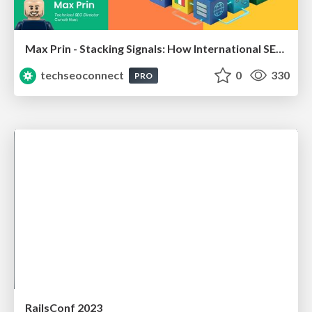
Max Prin - Stacking Signals: How International SEO Comes Together (And Falls Apart)
techseoconnect
0
330
PRO
RailsConf 2023