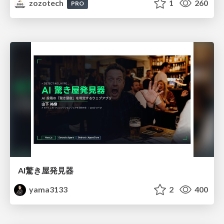
zozotech
1
260
PRO
AI驚き屋発見器
yama3133
2
400