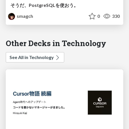
そうだ、PostgreSQLを使おう。
smagch
0
330
Other Decks in Technology
See All in Technology