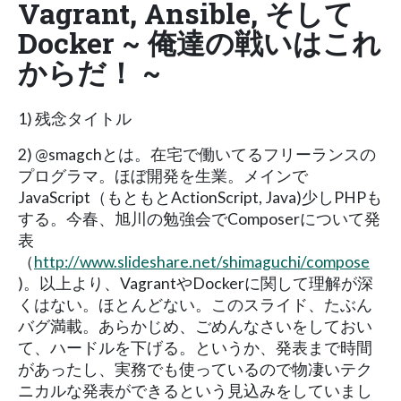
Vagrant, Ansible, そして
Docker ~ 俺達の戦いはこれ
からだ！ ~
1) 残念タイトル
2) @smagchとは。在宅で働いてるフリーランスの
プログラマ。ほぼ開発を生業。メインで
JavaScript（もともとActionScript, Java)少しPHPも
する。今春、旭川の勉強会でComposerについて発
表
（
http://www.slideshare.net/shimaguchi/compose
)。以上より、VagrantやDockerに関して理解が深
くはない。ほとんどない。このスライド、たぶん
バグ満載。あらかじめ、ごめんなさいをしておい
て、ハードルを下げる。というか、発表まで時間
があったし、実務でも使っているので物凄いテク
ニカルな発表ができるという見込みをしていまし