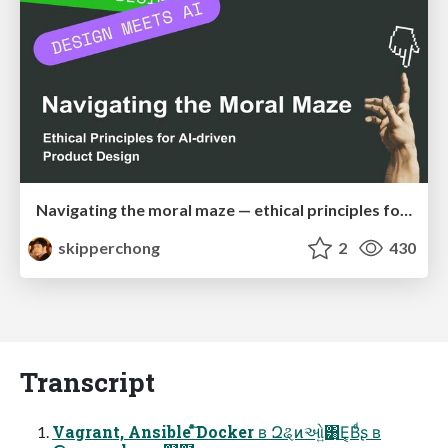
Navigating the moral maze — ethical principles for Al-driven product design
skipperchong
2
430
Transcript
Vagrant, Ansible ͦͯ͠Docker ʙ Զୡͷઓ͍͸͜Ε͔Βͩʂ ʙ