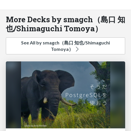
More Decks by smagch（島口 知
也/Shimaguchi Tomoya）
See All by smagch（島口 知也/Shimaguchi
Tomoya）