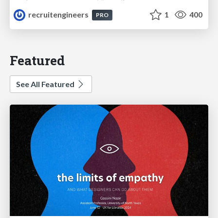
recruitengineers
1
400
PRO
Featured
See All Featured