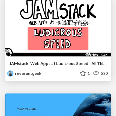
JAMstack: Web Apps at Ludicrous Speed - All Things Open 2022
reverentgeek
1
530