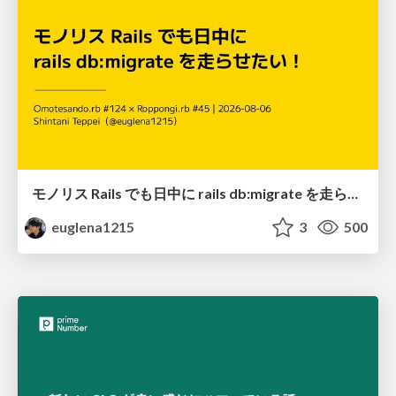
モノリス Rails でも日中に rails db:migrate を走らせたい！ / Daytime rails db:migrate on Monolithic Rails!
euglena1215
3
500