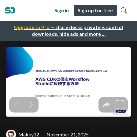
Sign in
Sign up for free
Upgrade to Pro
— share decks privately, control
downloads, hide ads and more …
Makky12
November 21, 2025