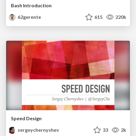
Bash Introduction
62gerente
615
220k
Speed Design
sergeychernyshev
33
2k