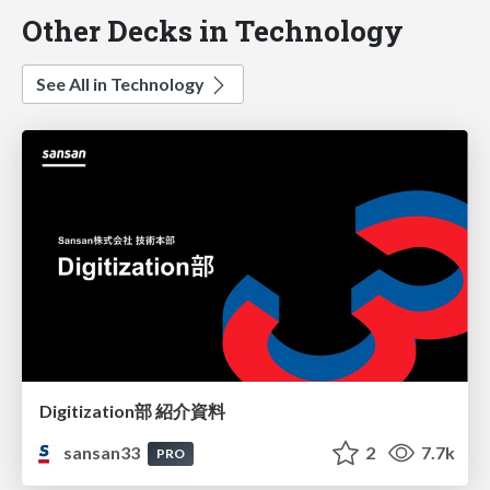
Other Decks in Technology
See All in Technology
Digitization部 紹介資料
sansan33
2
7.7k
PRO