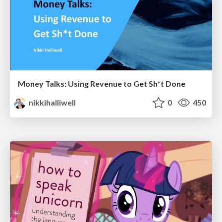
Money Talks: Using Revenue to Get Sh*t Done
nikkihalliwell
0
450