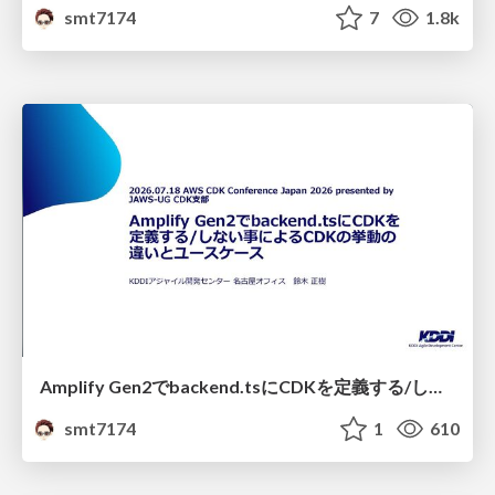
smt7174
7
1.8k
Amplify Gen2でbackend.tsにCDKを定義する/しない事によるCDKの挙動の違いとユースケース
smt7174
1
610