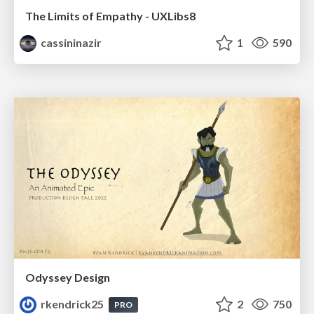
The Limits of Empathy - UXLibs8
cassininazir
1
590
Odyssey Design
rkendrick25
2
750
PRO