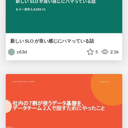
新しい SLO が良い感じにハマっている話
z63d
5
2.1k