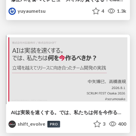
yuyaumetsu
4
1.3k
AIは実装を速くする。では、私たちは何を今作るべきか？－立場を越えてリリースに向き合ったチーム開発の実践 / 20260801 Hiromi Nakaya and Naoki Takahashi
shift_evolve
3
400
PRO