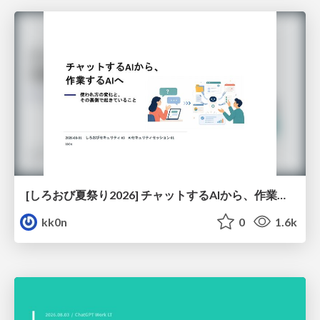
[しろおび夏祭り2026] チャットするAIから、作業するAIへ - 使われ方の変化と、その裏側で起きていること
kk0n
0
1.6k