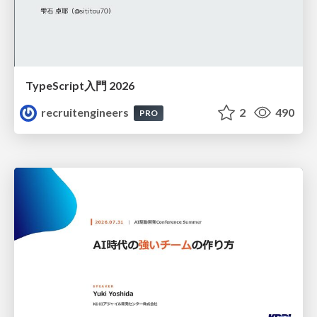
TypeScript入門 2026
recruitengineers
2
490
PRO