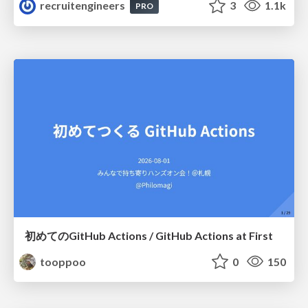
recruitengineers
3
1.1k
PRO
初めてのGitHub Actions / GitHub Actions at First
tooppoo
0
150