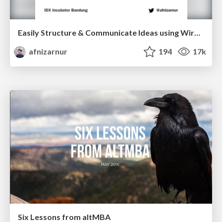
Easily Structure & Communicate Ideas using Wireframe
afnizarnur
194
17k
Six Lessons from altMBA