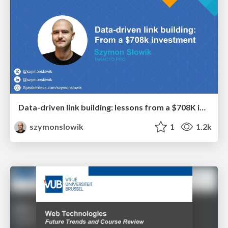
Data-driven link building: lessons from a $708K investment (BrightonSEO talk)
szymonslowik
1
1.2k