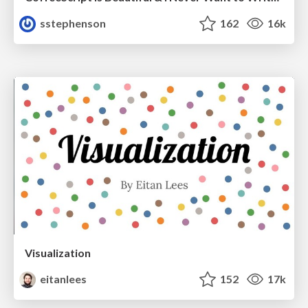
sstephenson
162
16k
Visualization
eitanlees
152
17k