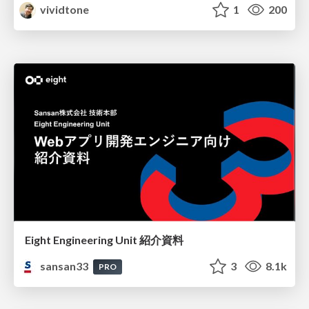
vividtone
1
200
Eight Engineering Unit 紹介資料
sansan33
3
8.1k
PRO