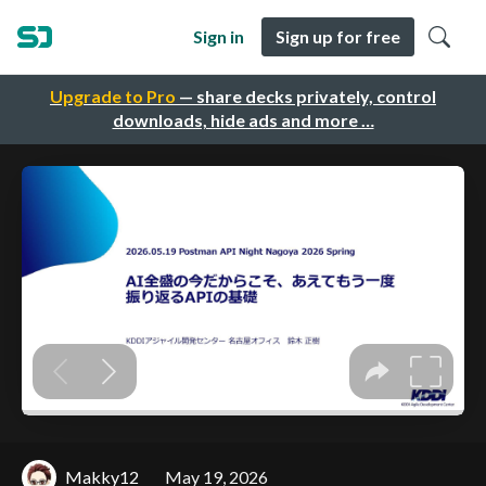
Sign in
Sign up for free
Upgrade to Pro
— share decks privately, control
downloads, hide ads and more …
Makky12
May 19, 2026