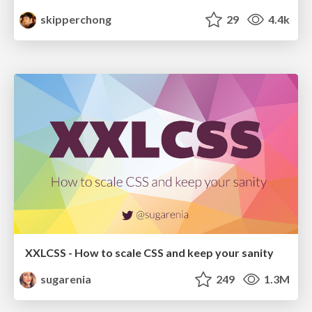
skipperchong
29
4.4k
XXLCSS - How to scale CSS and keep your sanity
sugarenia
249
1.3M