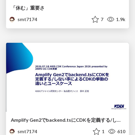
「休む」重要さ
smt7174
7
1.9k
Amplify Gen2でbackend.tsにCDKを定義する/しない事によるCDKの挙動の違いとユースケース
smt7174
1
610