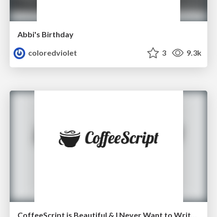
Abbi's Birthday
coloredviolet
3
9.3k
CoffeeScript is Beautiful & I Never Want to Write Plain JavaScript Again