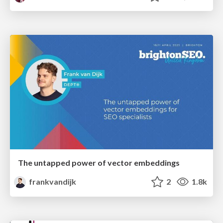
The untapped power of vector embeddings
frankvandijk
2
1.8k