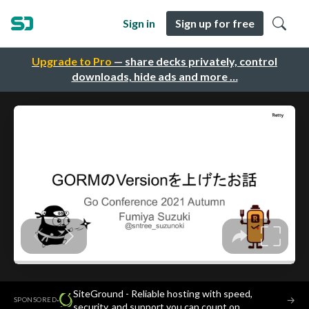
Sign in
Sign up for free
Upgrade to Pro
— share decks privately, control
downloads, hide ads and more …
SiteGround - Reliable hosting with speed,
·
→
SPONSORED
security, and support you can count on.