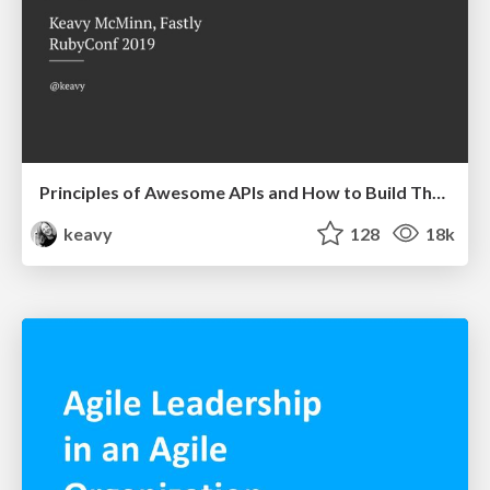
Principles of Awesome APIs and How to Build Them.
keavy
128
18k