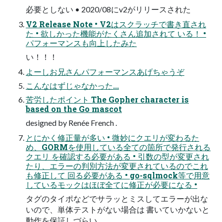
必要としない • 2020/08にv2がリリースされた
V2 Release Note • V2はスクラッチで書き直され
た • 欲しかった機能がたくさん追加されて いる！ •
パフォーマンスも向上したみた
い！！！
よーしお兄さんパフォーマンスあげちゃうぞ
こんなはずじゃなかった...
苦労したポイント The Gopher character is
based on the Go mascot
designed by Renée French .
とにかく修正量が多い • 微妙にクエリが変わるた
め、GORMを使用している全ての箇所で発行される
クエリ を確認する必要がある • 引数の型が変更され
たり、エラーの判別方法が変更されているのでこれ
も修正して 回る必要がある • go-sqlmock等で用意
しているモックはほぼ全てに修正が必要になる •
タグのタイポなどでサラッとミスしてエラーが出な
いので、単体テストがない場合は 書いていかないと
動作を保証しづらい