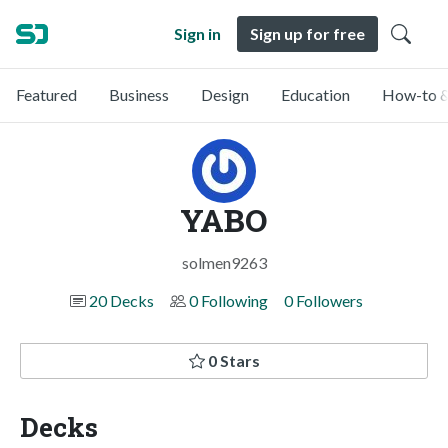
Sign in
Sign up for free
Featured
Business
Design
Education
How-to &
YABO
solmen9263
20 Decks
0 Following
0 Followers
0 Stars
Decks