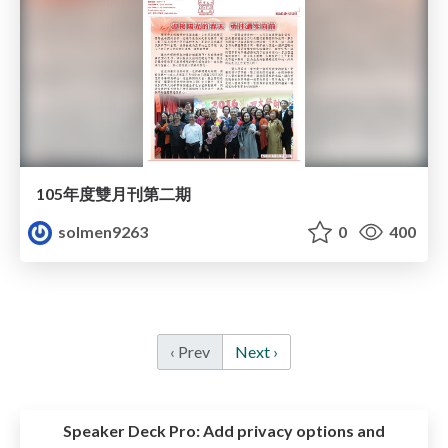
105年度雙月刊第二期
solmen9263
0
400
‹ Prev
Next ›
Speaker Deck Pro:
Add privacy options and