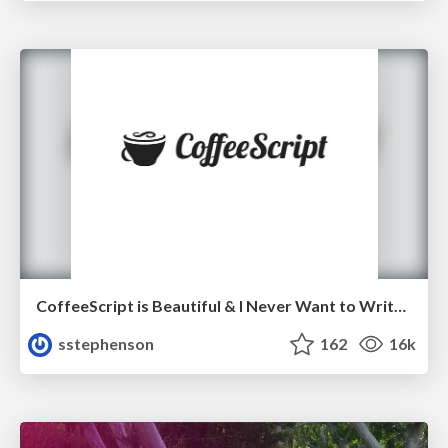
CoffeeScript is Beautiful & I Never Want to Write Plain JavaScript Again
sstephenson
162
16k