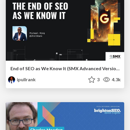
End of SEO as We Know It (SMX Advanced Version)
ipullrank
3
4.3k