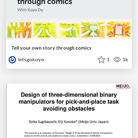
Tell your own story through comics
letsgokoyo
1
1k