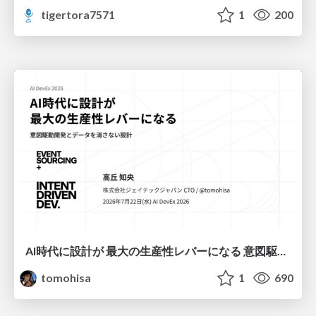
tigertora7571
1
200
AI時代に設計が 最大の生産性レバーになる 意図駆動開発とデータを消さない設計｜Don't Delete Your Data or Your Intent — Design as the Deepest Lever in the AI Era
tomohisa
1
690