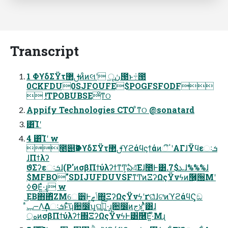
Transcript
1 ΦϒδΣΫτࢦ޲ͷͦͷલʹ ڽू౓ͱ݁߹౓
0CKFDU0SJFOUFE$POGFSFODF
 !TPOBUBSEͦͳଠ
Appify Technologies CTO ͦͳଠ @sonatard
͸͡Ίʹ
4 ͸͡Ίʹ w
೥୅Ҏ߱ΦϒδΣΫτࢦ޲ϓϩάϥϛϯάͷීٴʹΑΓɺΫϥεઃܭ
ɺΠϯλʔ
ϑΣʔεઃܭɺ(P'ͷσβΠϯύλʔϯͳͲ͕ఏএ͞Εɺۙ೥Ͱ͸.7$ܥɺ%%%ɺ
$MFBO"SDIJUFDUVSFͳͲͷΞʔΩςΫνϟͷٞ࿦͕੝Μʹ
ߦΘΕ͍ͯ·͢ɻ w
͜ΕΒ΋΋ͪΖΜେ੾Ͱ͕͢ݴޠ΍ΞʔΩςΫνϟʹґଘͤͣɺଟ͘ͷϓϩάϥϚ͕ඞ
্هͷσβΠϯύλʔϯ΍ΞʔΩςΫνϟͰ͸ٞ࿦͞Ε͍ͯ·ͤΜɻ