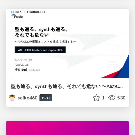
型も通る、synthも通る、それでも危ない 〜AIのCDKの権限とコストを機械で検証する〜 / It Passes Type Checks, It Passes Synth Checks, but It’s Still Risky — Automatically Verifying Permissions and Costs in AI’s CDK —
seike460
1
530
PRO