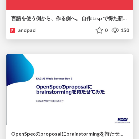
言語を使う側から、作る側へ。 自作 Lisp で得た新たな気づき。
andpad
0
150
OpenSpecのproposalにbrainstormingを持たせてみた