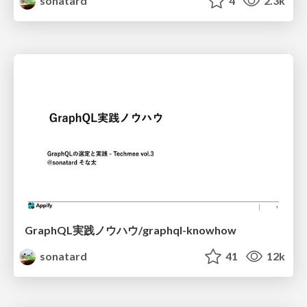
sonatard
4
2.3k
GraphQL実践ノウハウ/graphql-knowhow
sonatard
41
12k