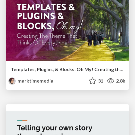
Templates, Plugins, & Blocks: Oh My! Creating the theme that thinks of everything
marktimemedia
31
2.8k