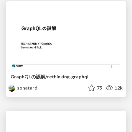
GraphQLの誤解/rethinking-graphql
sonatard
75
12k