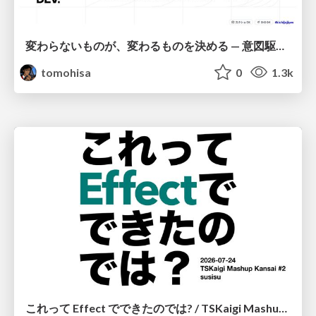
変わらないものが、変わるものを決める — 意図駆動開発 × イベントソーシング × イミュータブル | What Doesn't Change Decides What Can — IDD × Event Sourcing × Immutability
tomohisa
0
1.3k
これって Effect でできたのでは? / TSKaigi Mashup Kansai #2