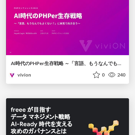
AI時代のPHPer生存戦略 ～「言語、もうなんでもよくない？」に本気で向き合う～
vivion
0
240