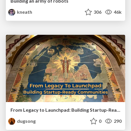
Building an army of robots
kneath
306
46k
From Legacy to Launchpad: Building Startup-Ready Communities
dugsong
0
290