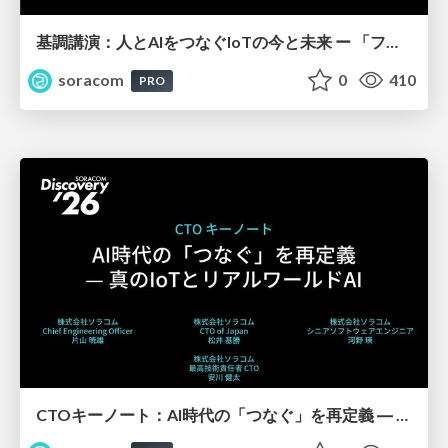
基調講演：人とAIをつなぐIoTの今と未来 ー 「フィジカル」と「デジタル」が出会うその先へ【SORACOM Discovery 2026】
soracom
0
410
PRO
CTOキーノート：AI時代の「つなぐ」を再定義 ― 真のIoTとリアルワールドAI【SORACOM Discovery 2026】