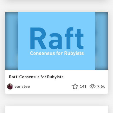
Raft: Consensus for Rubyists
vanstee
141
7.6k