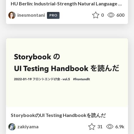
HU Berlin: Industrial-Strength Natural Language Processing with spaCy and Prodigy
inesmontani
0
600
PRO
StorybookのUI Testing Handbookを読んだ
zakiyama
31
6.9k