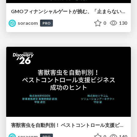
GMOフィナンシャルゲートが挑む、「止まらない」決済インフラ構築の裏側【SORACOM Discovery 2026】
soracom
0
130
PRO
害獣害虫を自動判別！ ペストコントロール支援ビジネス成功のヒント【SORACOM Discovery 2026】
soracom
0
140
PRO