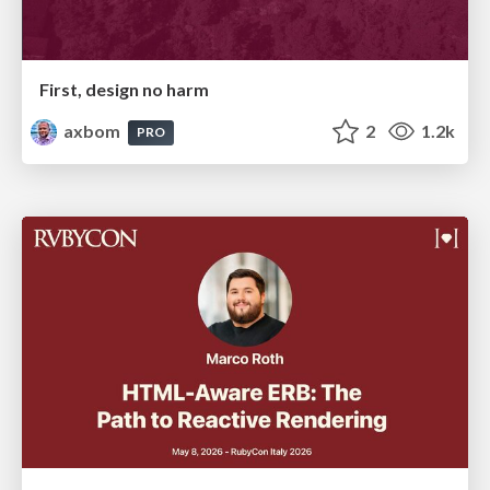
First, design no harm
axbom
2
1.2k
PRO