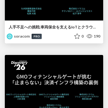
人手不足への挑戦:車両保全を支えるIoTとクラウド内製化の道【SORACOM Discovery 2026】
soracom
0
190
PRO