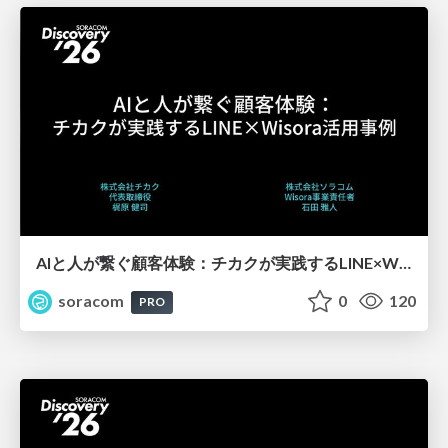
AIと人が繋ぐ顧客体験：チカクが実践するLINE×Wisora活用事例【SORACOM Discovery 2026】
soracom
0
120
PRO