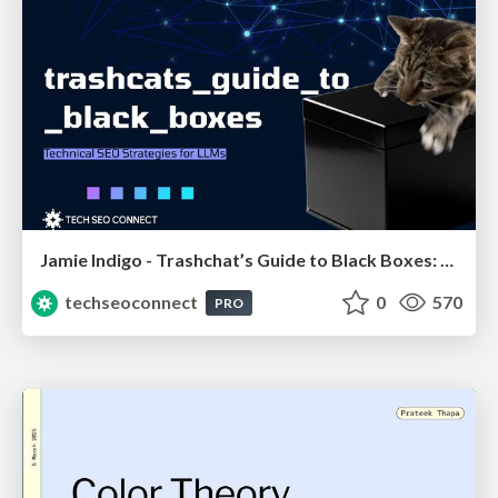
Jamie Indigo - Trashchat’s Guide to Black Boxes: Technical SEO Tactics for LLMs
techseoconnect
0
570
PRO