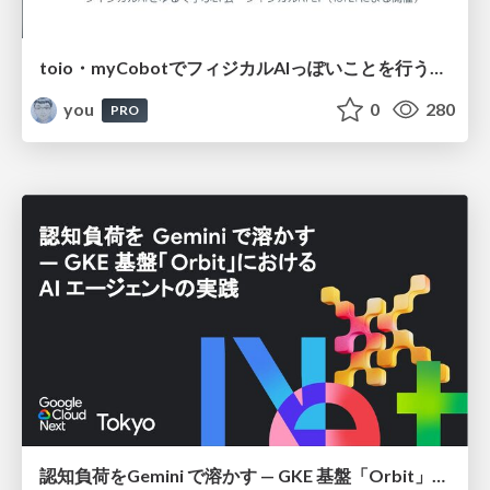
toio・myCobotでフィジカルAIっぽいことを行うための検討（とりあえず調査） / フィジカルAI LT（IoTLTによる開催）
you
0
280
PRO
認知負荷をGemini で溶かす — GKE 基盤「Orbit」における AI エージェントの実践