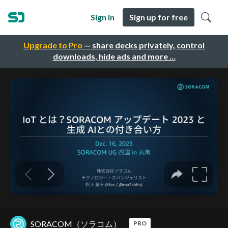
Sign in
Sign up for free
Upgrade to Pro
— share decks privately, control
downloads, hide ads and more …
SORACOM（ソラコム）
PRO