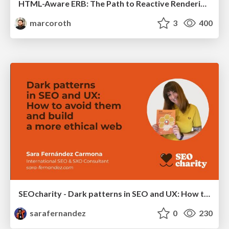
HTML-Aware ERB: The Path to Reactive Rendering @ RubyCon 2026, Rimini, Italy
marcoroth
3
400
SEOcharity - Dark patterns in SEO and UX: How to avoid them and build a more ethical web
sarafernandez
0
230