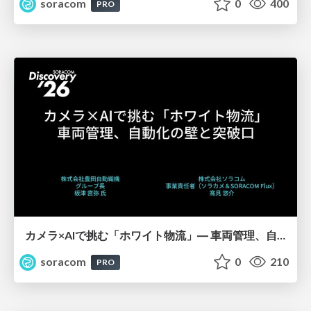
soracom
0
400
PRO
カメラ×AIで挑む「ホワイト物流」― 車両管理、自動化の壁と突破口【SORACOM Discovery 2026】
soracom
0
210
PRO