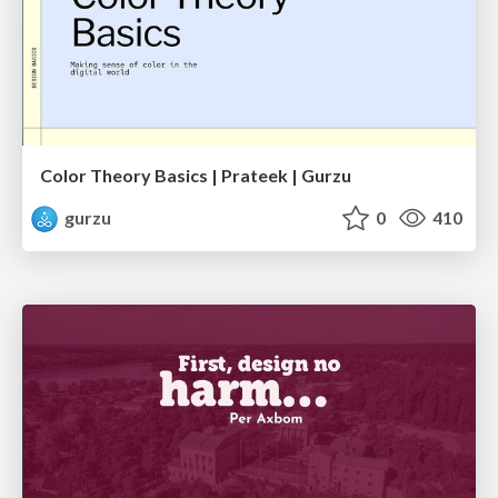
Color Theory Basics | Prateek | Gurzu
gurzu
0
410