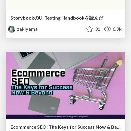
StorybookのUI Testing Handbookを読んだ
zakiyama
31
6.9k
Ecommerce SEO: The Keys for Success Now & Beyond - #SERPConf2024