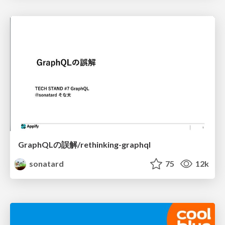
GraphQLの誤解/rethinking-graphql
sonatard
75
12k