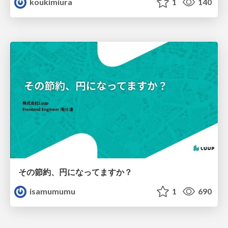
koukimiura
1
140
その節約、円になってますか？
isamumumu
1
690