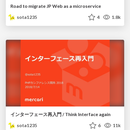
Road to migrate JP Web as a microservice
sota1235
4
1.8k
インターフェース再入門 / Think Interface again
sota1235
6
11k