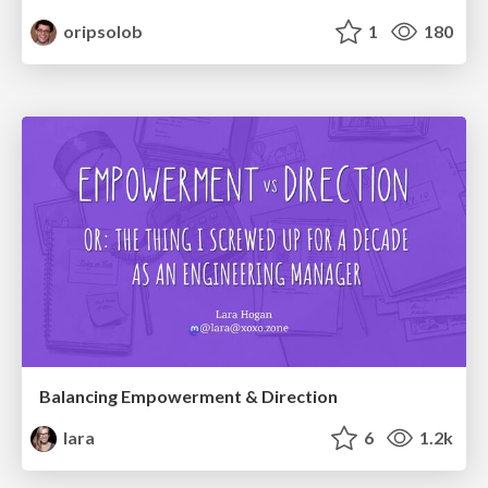
oripsolob
1
180
Balancing Empowerment & Direction
lara
6
1.2k