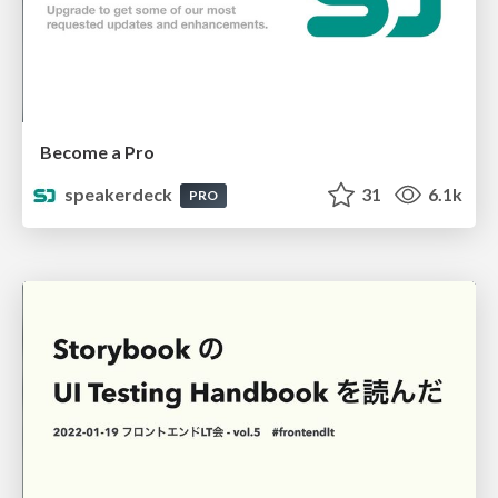
Become a Pro
speakerdeck
31
6.1k
PRO