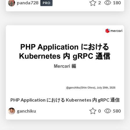
panda728
2
180
PRO
PHP Application における Kubernetes 内 gRPC 通信
ganchiku
0
580