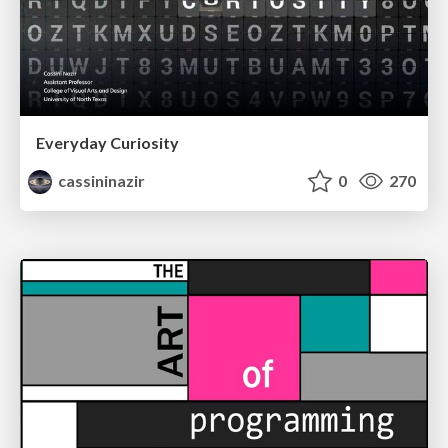
Everyday Curiosity
cassininazir
0
270