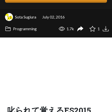
Sota Sugiura
July 02, 2016
Programming
1.7k
1
叱られて覚えるES2015