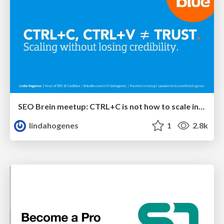
SEO Brein meetup: CTRL+C is not how to scale international SEO
lindahogenes
1
2.8k