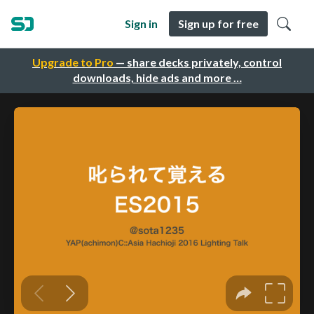
Sign in
Sign up for free
Upgrade to Pro
— share decks privately, control
downloads, hide ads and more …