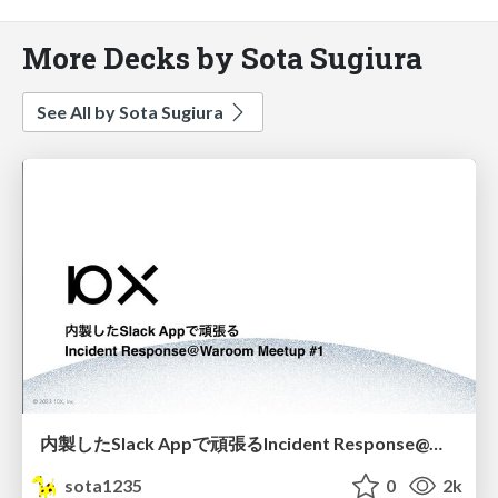
More Decks by Sota Sugiura
See All by Sota Sugiura
内製したSlack Appで頑張るIncident Response@Waroom Meetup #1 / Incident Response with Slack App in 10X
sota1235
0
2k