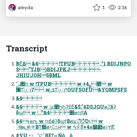
aleyda
1
2.1k
Transcript
ࣤΒΕ֮ͯ͑Δ &4 !TPUB :"1 BDIJNPO
$"TJB)BDIJPKJ-
JHIUJOH5BML
޷͖ͳݴ༿ɿ7 w ݏ͍ͳݴ༿ɿ*OUFSOFU&YQMPSFS
&4
&4 w ࡢ೥ϦϦʔε͞Εͨ&$."4DSJQUͷ৽͍͠όʔ
δϣϯ w ʲॕʳ&4΋͜ͷલग़ͨΑ
&4ͱͷҧ͍ w લճόʔδϣϯ͔Βͷมߋ͕ΊͪΌͪ͘Όଟ͍ w
྆खͷࢦͰऩ·Βͳ͍਺ͷ৽ػߏ͕ʜ w ࠓ·ͰͭΒ͔ͬͨ+4ͷ໰୊ͷଟ͕͘ղܾ͞Εͨ
#VU ৽ػೳଟ͓͗͢΅͑ΒΕͳ͍ʜ Ňŏ﹏ŏ