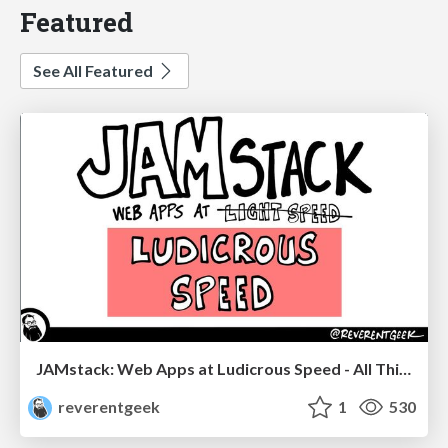
Featured
See All Featured
JAMstack: Web Apps at Ludicrous Speed - All Things Open 2022
reverentgeek
1
530