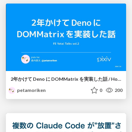
2年かけて Deno に DOMMatrix を実装した話 / How I implemented DOMMatrix in Deno over two years
petamoriken
0
200