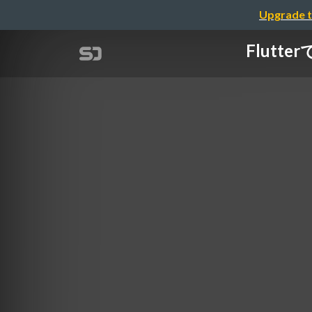
Upgrade t
Flut