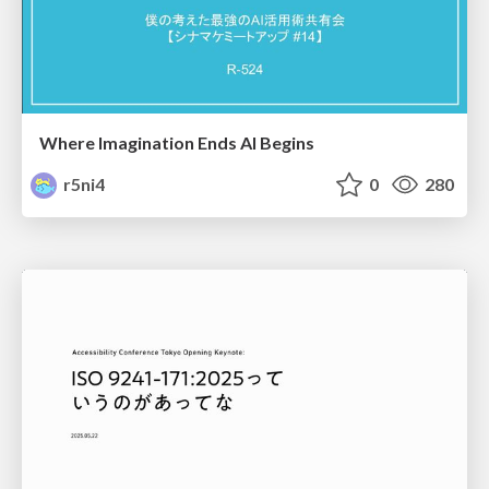
Where Imagination Ends AI Begins
r5ni4
0
280