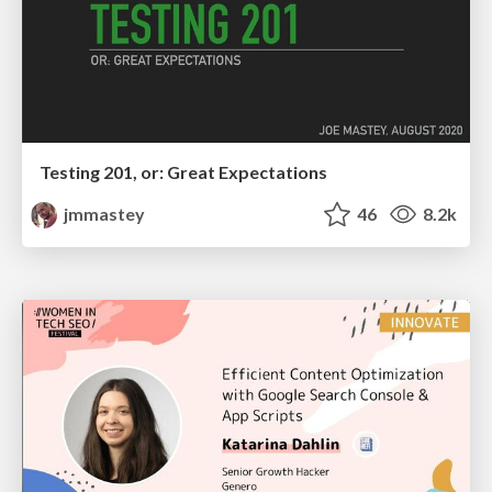
Testing 201, or: Great Expectations
jmmastey
46
8.2k