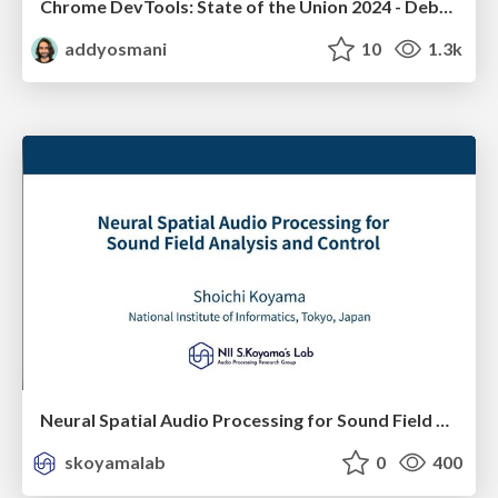
Chrome DevTools: State of the Union 2024 - Debugging React & Beyond
addyosmani
10
1.3k
Neural Spatial Audio Processing for Sound Field Analysis and Control
skoyamalab
0
400