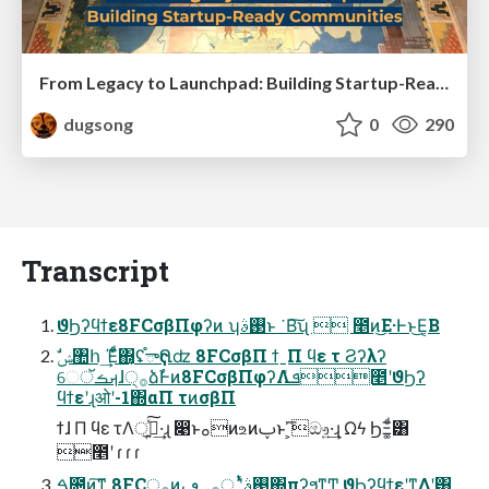
From Legacy to Launchpad: Building Startup-Ready Communities
dugsong
0
290
Transcript
ϑϦʔϥϯε8FCσβΠφʔͷ ʮ࢓ࣄͱ ͘ Β͠ʯ  ೥ͷ͜Ε·Ͱͱ͜Ε͔Β
େࡕࡏॅɺ੍࡞ձࣾͰͷ8FCσβΠφʔΛܦͯ೥ʹϑϦʔ
ϥϯεʹɻओʹ-1΍αΠ τͷσβΠ
ϯɺ Π ϥε τΛ੍࡞͍ͯ͠·͢ɻ ෉ͱࡀͷஉͷࢠͱ ͏͕͗͞ඖ͍·͢ɻ Ωϟ ϦΞ͚ͩ͸
೥ʹ ɾ ɾ ɾ
ࠓ೔ͷ͓͠ͳ͕͖ 8FC੍࡞ͷ͓࢓ࣄʹ͍ͭͯ ੍࡞؀ڥ΍πʔϧͳͲ ϑϦʔϥϯεʹͳΔʹ͸