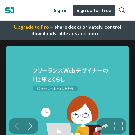
Sign in
Sign up for free
Upgrade to Pro
— share decks privately, control
downloads, hide ads and more …