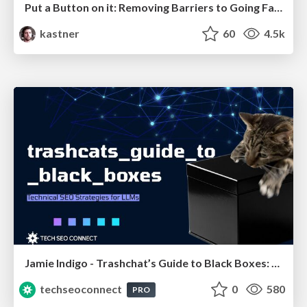
Put a Button on it: Removing Barriers to Going Fast.
kastner
60
4.5k
Jamie Indigo - Trashchat’s Guide to Black Boxes: Technical SEO Tactics for LLMs
techseoconnect
0
580
PRO