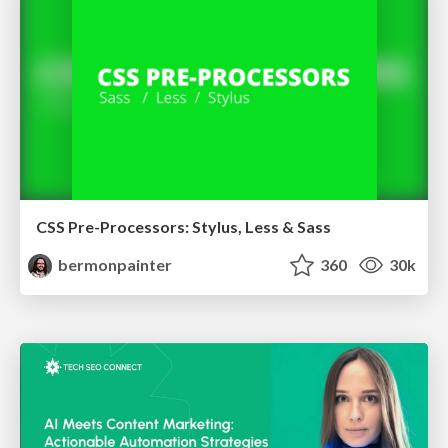
CSS Pre-Processors: Stylus, Less & Sass
bermonpainter
360
30k