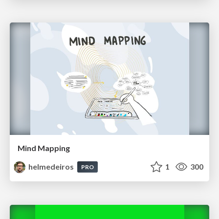
Mind Mapping
helmedeiros
1
300
PRO