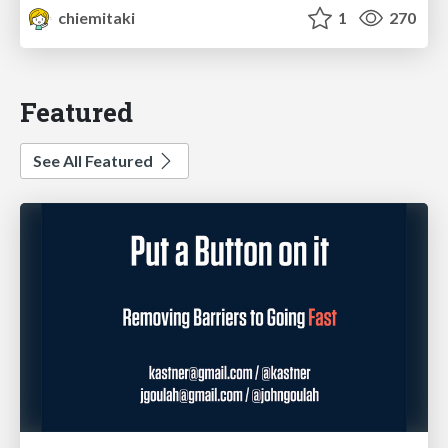
chiemitaki
1
270
Featured
See All Featured