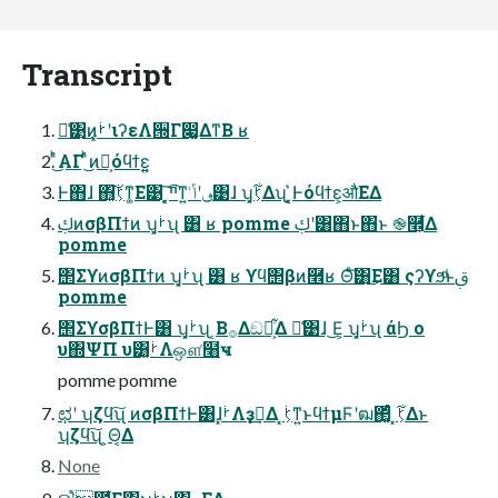
Transcript
ྫ͑͹͜ͷ͓ࡼʹιʔεΛ੝Γ෇͚ΔͳΒ ʁ
ͬͪ͜ΑΓ ͬͪ͜ͷํ͕όϥϯε͍͍
Ͱ΋ɺ ΋͓͠ࡼ͕ͳ͚Ε͹ ͓͔͘͠ײ͡ͳ͍ ٯʹݴ͑͹ɺ ʮ͓ࡼ͕͋Δʯ ͓͔͛Ͱόϥϯε͕औΕΔ
ࢴͷσβΠϯͷ ʮ͓ࡼʯ ͸ ʁ pomme ࢴʹ͸΋ͱ΋ͱ ֎࿮͕͋Δ
pomme
΢ΣϒͷσβΠϯͷ ʮ͓ࡼʯ ͸ ʁ ϒϥ΢βͷ࿮ʁ Θͨ͠͸͜Ε͸ ςʔϒϧͩͱࢥ͏
pomme
΢ΣϒσβΠϯͰ͸ ʮ͓ࡼʯ ͔Β࡞Δඞཁ͕͋Δ ྫ͑͹ɺ ͜Ε͕ ʮ͓ࡼʯ άϦ ο
υ΍ΨΠ υ͸͓ࡼΛஔ͘໨ҹ
pomme pomme
ಛʹ ʮζϥ͠ʯ ͷσβΠϯͰ͸ɺ͓ࡼΛҙࣝ͢Δ ͓ࡼ͕ͳ͍ͱϥϯμϜʹฒ΂͚ͨͩ ͓ࡼ͕͋Δͱ
ʮζϥ͠ʯ ͕Θ͔Δ
None