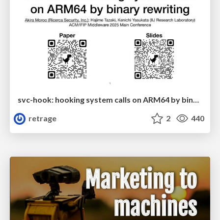
svc-hook: hooking system calls on ARM64 by binary rewriting
retrage
2
440