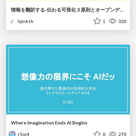
情報を翻訳する-伝わる可視化３原則とオープンデータ活用-
hjmkth
1
320
Where Imagination Ends AI Begins
r5ni4
0
270