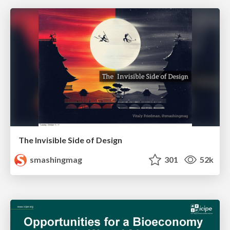
The Invisible Side of Design
smashingmag
301
52k