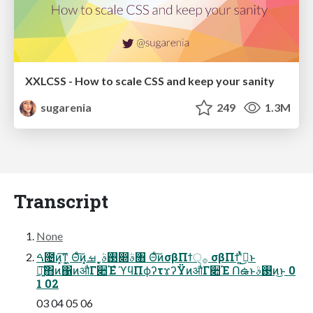
XXLCSS - How to scale CSS and keep your sanity
sugarenia
249
1.3M
Transcript
None
ࠓ೔ͷ͓͠ͳ͕͖ Θͨ͠ͷ͓࢓ࣄˍ͓ࡒ෍ࣄ৘ Θͨ͠ͷσβΠϯ੍࡞ σβΠϯʹ͍ͭͯࢥ͏͜ͱ
৽͍͠΋ͷ΁ͷऔΓ૊Έํ ϓϥΠϕʔτϫʔΫͷऔΓ૊Έ Ոఉͱ࢓ࣄͷ͜ͱ 0
1 02
03 04 05 06