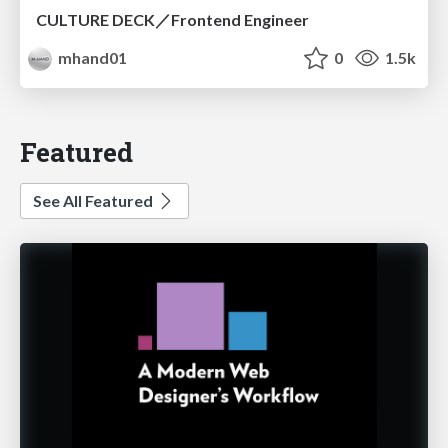
CULTURE DECK／Frontend Engineer
mhand01
0
1.5k
Featured
See All Featured