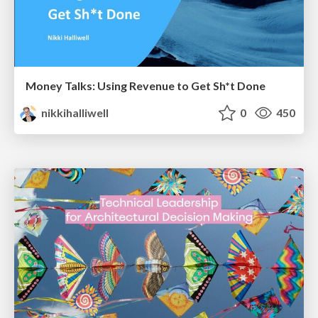
Money Talks: Using Revenue to Get Sh*t Done
nikkihalliwell
0
450