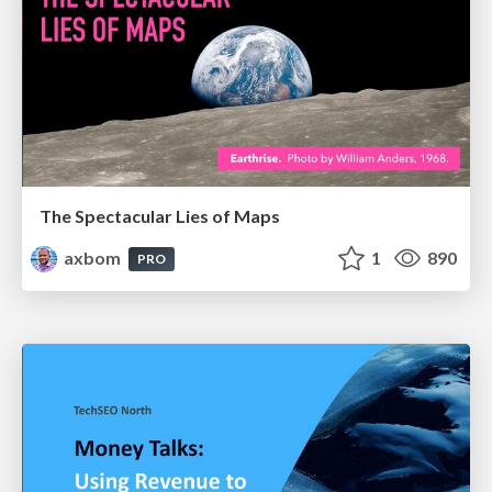
The Spectacular Lies of Maps
axbom
1
890
PRO