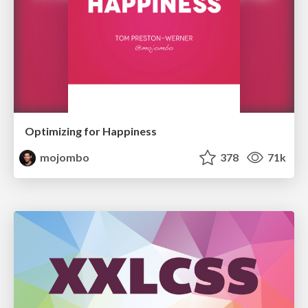
Optimizing for Happiness
mojombo
378
71k