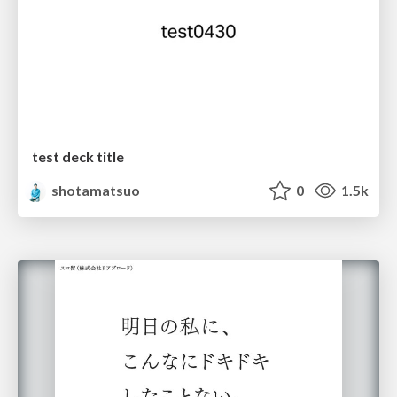
test deck title
shotamatsuo
0
1.5k