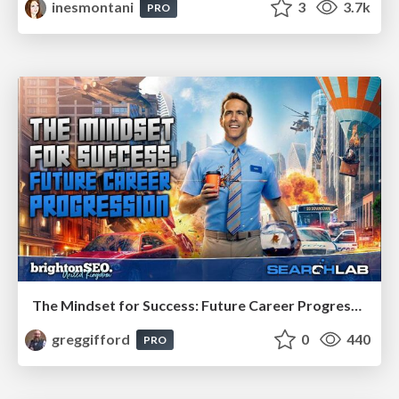
inesmontani
3
3.7k
PRO
The Mindset for Success: Future Career Progression
greggifford
0
440
PRO