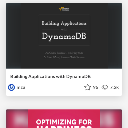
Building Applications with DynamoDB
mza
96
7.2k