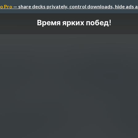
o Pro
— share decks privately, control downloads, hide ads 
Время ярких побед!