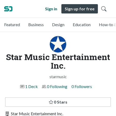
Sign in
Sign up for free
Featured
Business
Design
Education
How-to &
Star Music Entertainment
Inc.
starmusic
1 Deck
0 Following
0 Followers
0 Stars
Star Music Entertainment Inc.