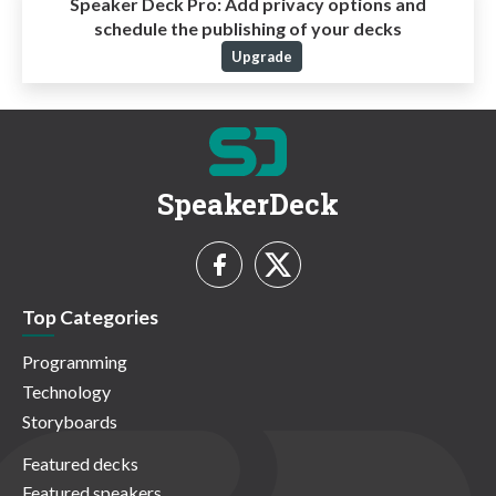
Speaker Deck Pro:
Add privacy options and
schedule the publishing of your decks
Upgrade
SpeakerDeck
Top Categories
Programming
Technology
Storyboards
Featured decks
Featured speakers