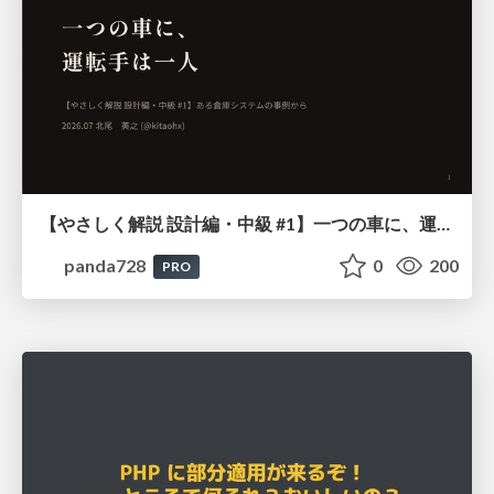
【やさしく解説 設計編・中級 #1】一つの車に、運転手は一人 ～ある倉庫システムの事例から～
panda728
0
200
PRO