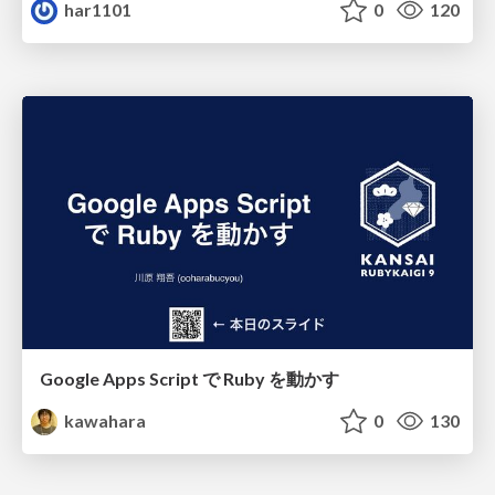
har1101
0
120
Google Apps Script で Ruby を動かす
kawahara
0
130