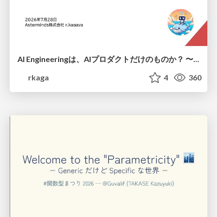
AI Engineeringは、AIプロダクトだけのものか？ 〜AIがソフトウェアを作る時代の新しい当たり前〜 / No AI in your product. AI Engineering in your development.
rkaga
4
360