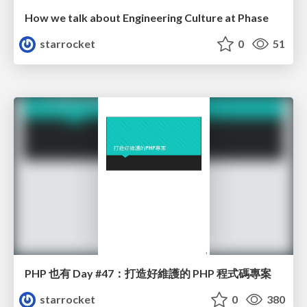
How we talk about Engineering Culture at Phase
starrocket
0
51
PHP 也有 Day #47：打造好維護的 PHP 程式碼專案
starrocket
0
380