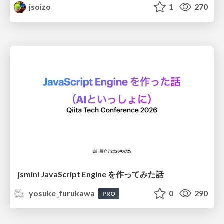
jsoizo
1
270
jsmini JavaScript Engine を作ってみた話
yosuke_furukawa
0
290
PRO