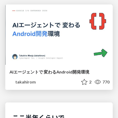
AIエージェントで 変わるAndroid開発環境
takahirom
2
770