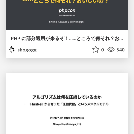
PHP に部分適用が来るぞ！……ところで何それ？おいしいの？ #phpcon / phpcon-2026
shogogg
0
540