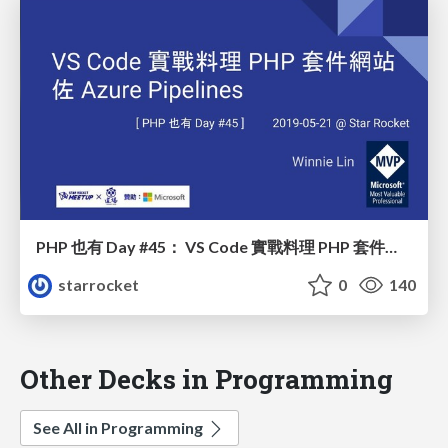
PHP 也有 Day #45： VS Code 實戰料理 PHP 套件網站佐 Azure Pipelines
starrocket
0
140
Other Decks in Programming
See All in Programming