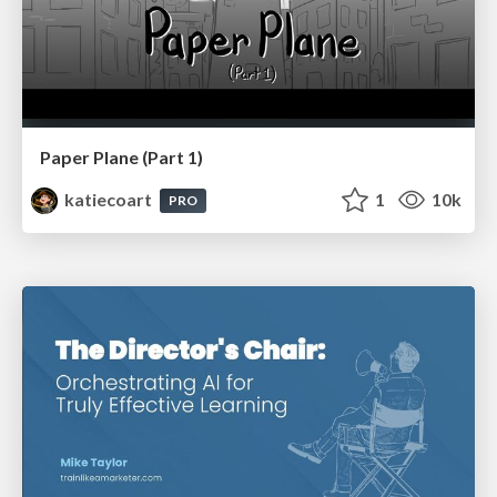
Paper Plane (Part 1)
katiecoart
1
10k
PRO