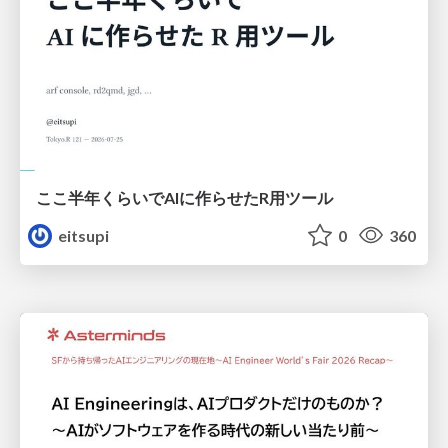
ここ半年くらいでAIに作らせたR用ツール
eitsupi
0
360