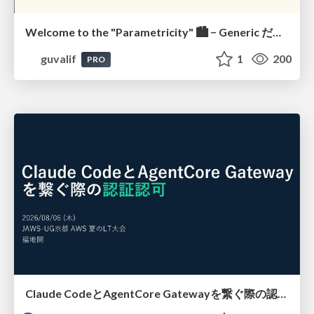
Welcome to the "Parametricity" 🏙️ − Generic だけど Specific な世界 −
guvalif
1
200
PRO
Claude CodeとAgentCore Gatewayを繋ぐ際の認証認可 / Authentication and authorization when connecting Claude Code with AgentCore Gateway