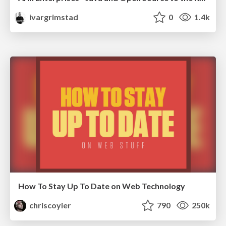
ivargrimstad
0
1.4k
How To Stay Up To Date on Web Technology
chriscoyier
790
250k