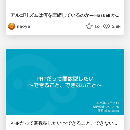
アルゴリズムは何を圧縮しているのか ─ Haskell から育った「圧縮代数」というメンタルモデル
naoya
16
3.8k
PHPだって関数型したい 〜できること、できないこと〜 / fp-in-php