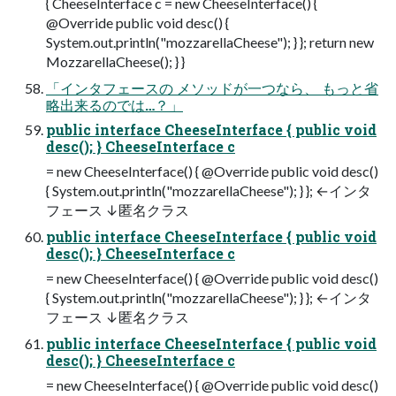
{ CheeseInterface c = new CheeseInterface() {
@Override public void desc() {
System.out.println("mozzarellaCheese"); } }; return new
MozzarellaCheese(); } }
「インタフェースの メソッドが一つなら、 もっと省
略出来るのでは…？」
public interface CheeseInterface { public void
desc(); } CheeseInterface c
= new CheeseInterface() { @Override public void desc()
{ System.out.println("mozzarellaCheese"); } }; ←インタ
フェース ↓匿名クラス
public interface CheeseInterface { public void
desc(); } CheeseInterface c
= new CheeseInterface() { @Override public void desc()
{ System.out.println("mozzarellaCheese"); } }; ←インタ
フェース ↓匿名クラス
public interface CheeseInterface { public void
desc(); } CheeseInterface c
= new CheeseInterface() { @Override public void desc()