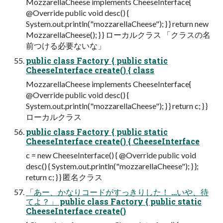
MozzarellaCheese implements CheeseInterface{
@Override public void desc() {
System.out.println("mozzarellaCheese"); } } return new
MozzarellaCheese(); } } ローカルクラス 「クラスの名
前つける必要ないな」
public class Factory { public static
CheeseInterface create() { class
MozzarellaCheese implements CheeseInterface{
@Override public void desc() {
System.out.println("mozzarellaCheese"); } } return c; } }
ローカルクラス
public class Factory { public static
CheeseInterface create() { CheeseInterface
c = new CheeseInterface() { @Override public void
desc() { System.out.println("mozzarellaCheese"); } };
return c; } } 匿名クラス
「あー、かなりコードがすっきりした！ …いや、待
てよ？」 public class Factory { public static
CheeseInterface create()