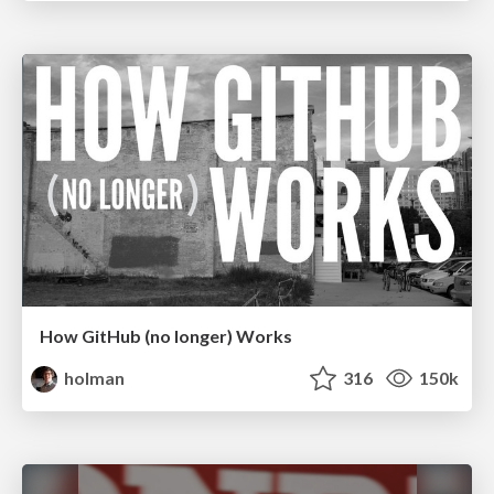
How GitHub (no longer) Works
holman
316
150k