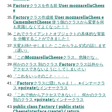
Factoryクラスを作る前 User mozzarellaChees
e
Factoryクラス作成後 User mozzarellaChees e
CamembertCheese 使う側のクラスから変更を何
も意識しなくてよくなった！！
これでクライアントとオブジェクトの具体的な実装
を 分離することができました！
大変お待たせしました ここからラムダ式の話します
（遅い）
「このMozzarellaCheeseクラス、危険だな」
何かのクラス 別のクラス Factoryクラス以外から
アクセスできないように してしまいたい
「これをいっそのこと・・・」
「Factoryクラスに隠しちゃえ！」 ※インナークラ
ス ※privateなインナークラス
「これで他からアクセスできない！」 何かのクラス
別のクラス ※privateなインナークラス
public class Factory { public static
CheeseInterface create() { return