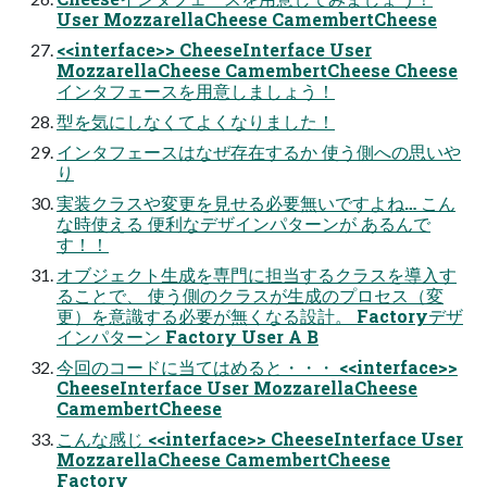
User MozzarellaCheese CamembertCheese
<<interface>> CheeseInterface User
MozzarellaCheese CamembertCheese Cheese
インタフェースを用意しましょう！
型を気にしなくてよくなりました！
インタフェースはなぜ存在するか 使う側への思いや
り
実装クラスや変更を見せる必要無いですよね… こん
な時使える 便利なデザインパターンが あるんで
す！！
オブジェクト生成を専門に担当するクラスを導入す
ることで、 使う側のクラスが生成のプロセス（変
更）を意識する必要が無くなる設計。 Factoryデザ
インパターン Factory User A B
今回のコードに当てはめると・・・ <<interface>>
CheeseInterface User MozzarellaCheese
CamembertCheese
こんな感じ <<interface>> CheeseInterface User
MozzarellaCheese CamembertCheese
Factory