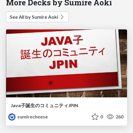
More Decks by Sumire Aoki
See All by Sumire Aoki
Java子誕生のコミュニティJPIN
sumirecheese
0
260