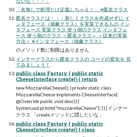
ないな・・・」
「名無しで処理だけ定義しちゃえ！」 ※匿名クラス
匿名クラスとは・・・新しくクラスを作成せずに イ
ンタフェース（抽象クラス）を実装できるもの イン
タフェース 実装クラス 使う側のクラス インタフェ
ース 使う側のクラス ＜匿名クラス＞ ＜従来の実装
方法＞ ※インタフェース（抽象クラス）
のメソッド数に制限はありません
インナークラスから匿名クラスの コードの変化を 見
てみましょう！
public class Factory { public static
CheeseInterface create() { return
new MozzarellaCheese(); } private static class
MozzarellaCheese implements CheeseInterface{
@Override public void desc() {
System.out.println("mozzarellaCheese"); } } } インナー
クラス 「createメソッドに隠したいな」
public class Factory { public static
CheeseInterface create() { class