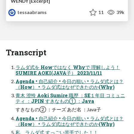
WENDY [Excerpt]
tessaabrams
11
39k
Transcript
ラムダ式を Howではなく Whyで 理解しよう！
SUMIRE AOKI(JAVA子） 2023/11/11
Agenda • 自己紹介 • 今日の狙い • ラムダ式とは？
（How） • ラムダ式はなぜできたのか(Why)
青木 澄怜 Aoki Sumire 職歴 ：SE１年目 コミュニ
ティ ：JPIN すきなもの① ：Java
すきなもの② ：チーズ あだ名 ：Java子
Agenda • 自己紹介 • 今日の狙い • ラムダ式とは？
（How） • ラムダ式はなぜできたのか(Why)
私、ラムダ式 すっごい苦手でした！！