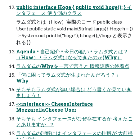
public interface Hoge { public void hoge(); } イ
ンタフェース 使う側のクラス
ラムダ式とは（How）実際のコード public class
User { public static void main(String[] args) { Hoge h = ()
-> System.out.println("hoge"); h.hoge();//hogeと表示さ
れる } }
Agenda • 自己紹介 • 今日の狙い • ラムダ式とは？
（How） • ラムダ式はなぜできたのか(Why）
ラムダ式のWhyを一言で言うと 情報隠蔽の終着点
「何に困ってラムダ式が生まれたんだろう？」
Why
そもそもラムダ式が無い場合は どう書くか見ていき
ましょう！
<<interface>> CheeseInterface
MozzarellaCheese User
そもそも インタフェースがなぜ存在するか 考えたこ
とありますか…？
ラムダ式の理解には インタフェースの理解が 大前提
なんです