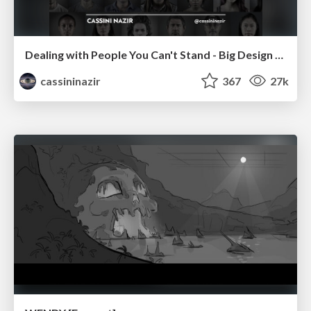
Dealing with People You Can't Stand - Big Design 2015
cassininazir
367
27k