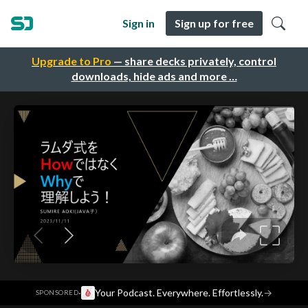
Sign in
Sign up for free
Upgrade to Pro
— share decks privately, control
downloads, hide ads and more …
·
Your Podcast. Everywhere. Effortlessly.
→
SPONSORED