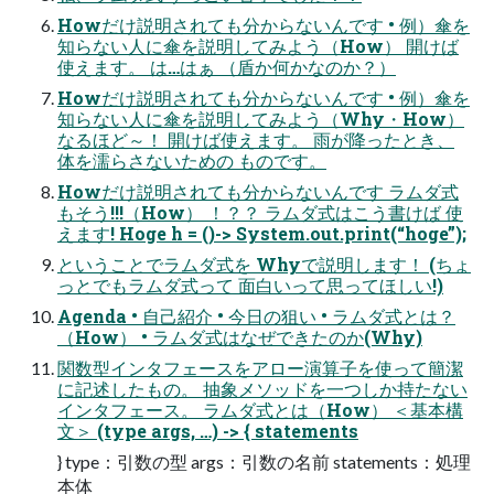
Howだけ説明されても分からないんです • 例）傘を
知らない人に傘を説明してみよう（How） 開けば
使えます。 は…はぁ （盾か何かなのか？）
Howだけ説明されても分からないんです • 例）傘を
知らない人に傘を説明してみよう（Why・How）
なるほど～！ 開けば使えます。 雨が降ったとき、
体を濡らさないための ものです。
Howだけ説明されても分からないんです ラムダ式
もそう!!!（How） ！？？ ラムダ式はこう書けば 使
えます! Hoge h = ()-> System.out.print(“hoge”);
ということでラムダ式を Whyで説明します！ (ちょ
っとでもラムダ式って 面白いって思ってほしい!)
Agenda • 自己紹介 • 今日の狙い • ラムダ式とは？
（How） • ラムダ式はなぜできたのか(Why)
関数型インタフェースをアロー演算子を使って簡潔
に記述したもの。 抽象メソッドを一つしか持たない
インタフェース。 ラムダ式とは（How） ＜基本構
文＞ (type args, …) -> { statements
} type：引数の型 args：引数の名前 statements：処理
本体