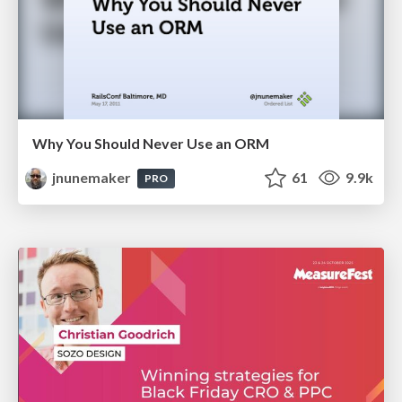
Why You Should Never Use an ORM
jnunemaker
61
9.9k
PRO