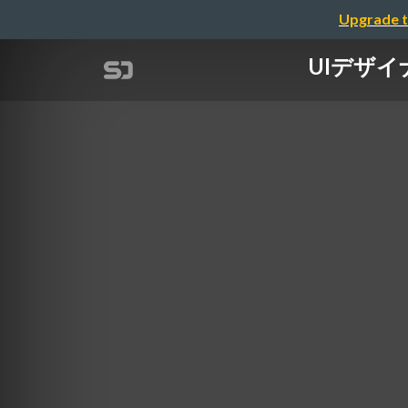
Upgrade t
UIデザ