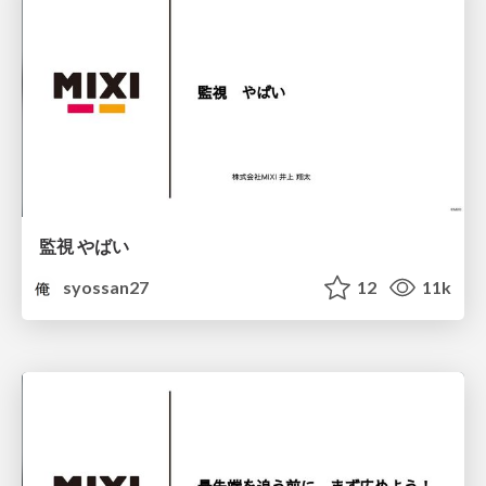
監視 やばい
syossan27
12
11k