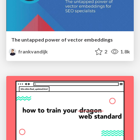
The untapped power of vector embeddings
frankvandijk
2
1.8k