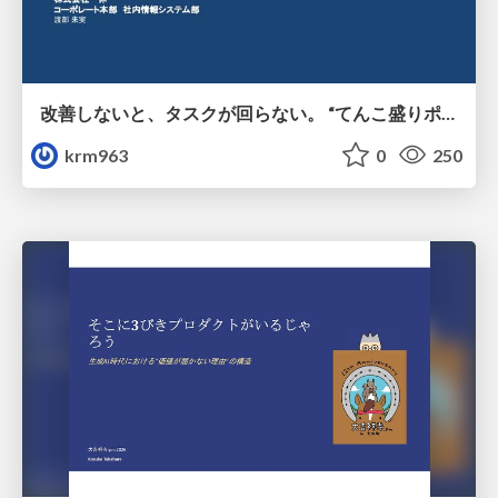
改善しないと、タスクが回らない。 “てんこ盛りポジション” を引き継いだ情シスの、入社3ヶ月の業務改善録
krm963
0
250