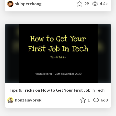
skipperchong
29
4.4k
Tips & Tricks on How to Get Your First Job In Tech
honzajavorek
1
660