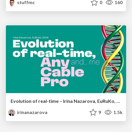
stuffmc
0
160
Evolution of real-time – Irina Nazarova, EuRuKo, 2024
irinanazarova
9
1.5k