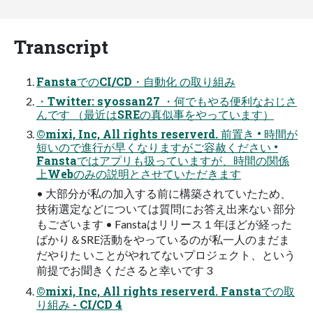
Transcript
FanstaでのCI/CD・自動化 の取り組み
・Twitter: syossan27 ・何でもやる便利なおじさ
んです （最近はSREの真似事をやっています）
©mixi, Inc, All rights reserverd. 前置き • 時間が
短いので進行が早くなりますがご容赦ください •
Fanstaではアプリも扱っていますが、時間の関係
上Webのみの説明とさせていただきます
• 大部分が私の加入する前に構築されていたため、
技術選定などについては質問にお答え出来ない 部分
もございます • Fanstaはリリース１年ほどが経った
ばかり＆SRE活動をやっているのが私一人のまだま
だやりた いことがやれてないプロジェクト、という
前提でお聞きくださると幸いです 3
©mixi, Inc, All rights reserverd. Fanstaでの取
り組み - CI/CD 4