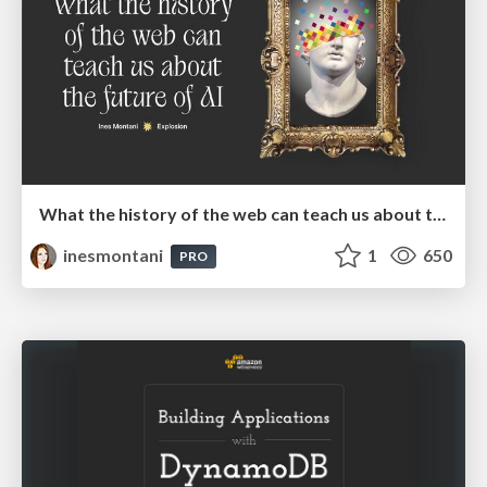
What the history of the web can teach us about the future of AI
inesmontani
1
650
PRO