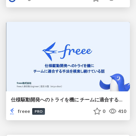
仕様駆動開発へのトライを機に チームに適合する手法を模索し続けている話
freee
0
410
PRO