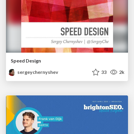
Speed Design
sergeychernyshev
33
2k