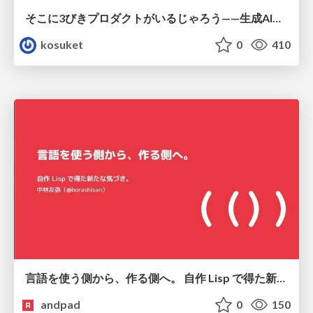
そこに3びきプロダクトがいるじゃろう——生成AI時代における“価値が届かない理由”の構造
kosuket
0
410
言語を使う側から、作る側へ。 自作 Lisp で得た新たな気づき。
andpad
0
150