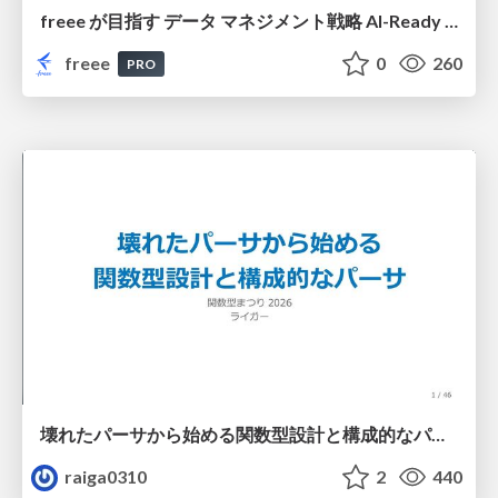
freee が目指す データ マネジメント戦略 AI-Ready 時代を支える 攻めのガバナンスとは
freee
0
260
PRO
壊れたパーサから始める関数型設計と構成的なパーサ #fp_matsuri
raiga0310
2
440