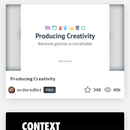
Producing Creativity
orderedlist
348
40k
PRO