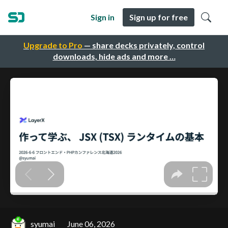
Sign in
Sign up for free
Upgrade to Pro
— share decks privately, control
downloads, hide ads and more …
syumai
June 06, 2026