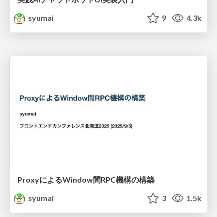
syumai
9
4.3k
ProxyによるWindow間RPC機構の構築
syumai
3
1.5k