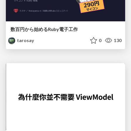
数百円から始めるRuby電子工作
tarosay
0
130