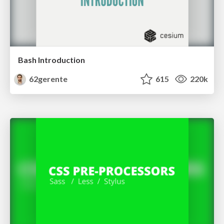
Bash Introduction
62gerente
615
220k