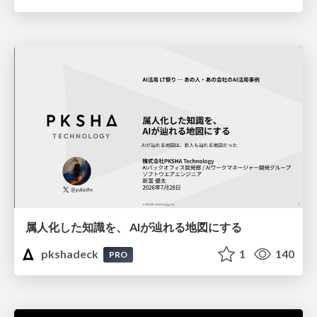
属人化した知識を、 AIが辿れる地図にする
pkshadeck
1
140
PRO