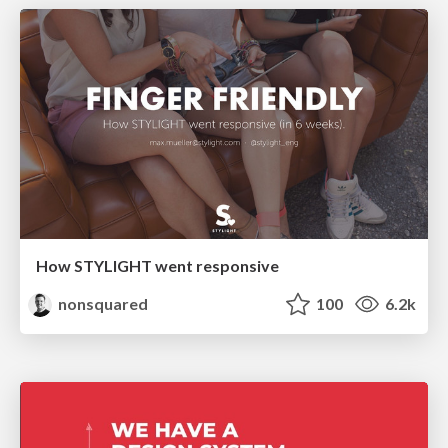
How STYLIGHT went responsive
nonsquared
100
6.2k