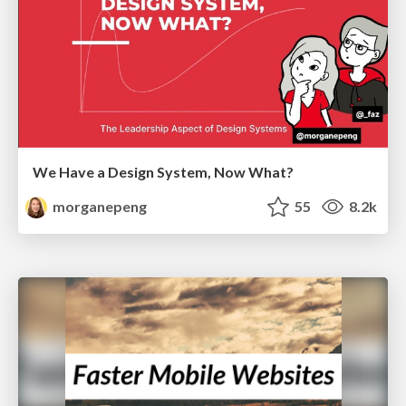
We Have a Design System, Now What?
morganepeng
55
8.2k