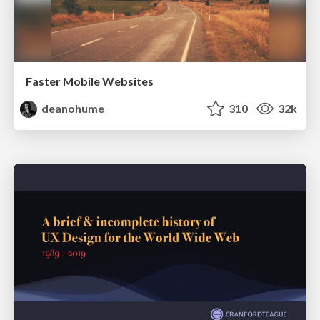
Faster Mobile Websites
deanohume
310
32k