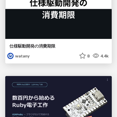
仕様駆動開発の消費期限
watany
8
4.4k