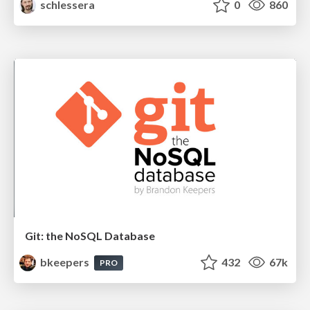
schlessera
0
860
Git: the NoSQL Database
bkeepers
432
67k
PRO