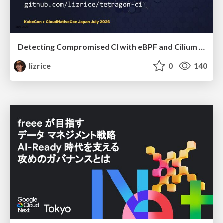
Detecting Compromised CI with eBPF and Cilium Tetragon
lizrice
0
140