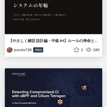
【やさしく解説 設計編・中級 #4】ルールの寿命と、システムの年輪
panda728
2
180
PRO